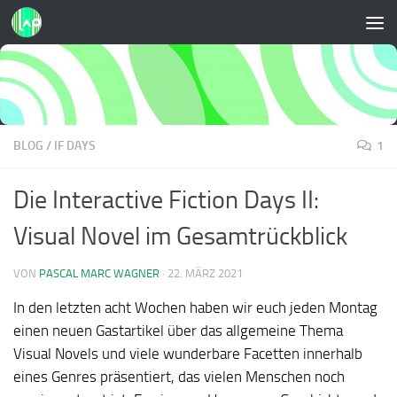
Zum Inhalt springen
BLOG
/
IF DAYS
1
Die Interactive Fiction Days II:
Visual Novel im Gesamtrückblick
VON
PASCAL MARC WAGNER
·
22. MÄRZ 2021
In den letzten acht Wochen haben wir euch jeden Montag
einen neuen Gastartikel über das allgemeine Thema
Visual Novels und viele wunderbare Facetten innerhalb
eines Genres präsentiert, das vielen Menschen noch