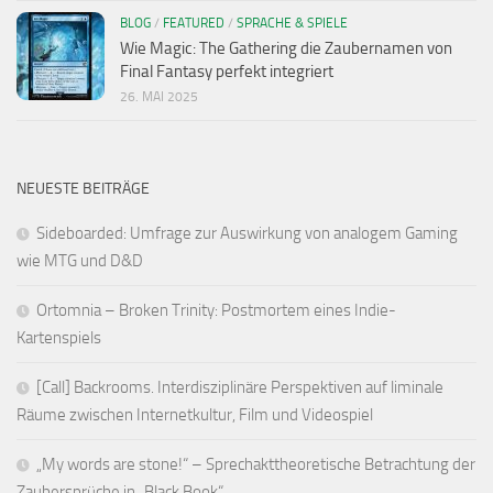
BLOG
/
FEATURED
/
SPRACHE & SPIELE
Wie Magic: The Gathering die Zaubernamen von
Final Fantasy perfekt integriert
26. MAI 2025
NEUESTE BEITRÄGE
Sideboarded: Umfrage zur Auswirkung von analogem Gaming
wie MTG und D&D
Ortomnia – Broken Trinity: Postmortem eines Indie-
Kartenspiels
[Call] Backrooms. Interdisziplinäre Perspektiven auf liminale
Räume zwischen Internetkultur, Film und Videospiel
„My words are stone!“ – Sprechakttheoretische Betrachtung der
Zaubersprüche in „Black Book“