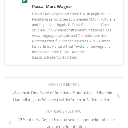
Pascal Marc Wagner
Pascal Marc Wagner hat einen B.A. in Anglistik und
Rechtswissenschaften sowie einen M.A. in kultureller
und kognitiver Linguistik. Er ist Gründer des Game
Studies- und Wissenschaftskommunikationsblogs
www.languageatplay.de und Chefredakteur des
Printmagazins für Videospielkultur GAIN – Games
Inside. Er ist viel zu oft auf
Twitter
unterwegs und
besitzt auch eine E-Mail-Adresse
(pascal[at]indieflock[dot]net).
NÄCHSTER BEITRAG
»We are in Dire Need of Additional Scientists« – Über die
Darstellung von Wissenschaftler*innen in Videospielen
VORHERIGER BEITRAG
13 Sentinels: Aegis Rim und seine Lippenbekenntnisse
an queere Identitäten