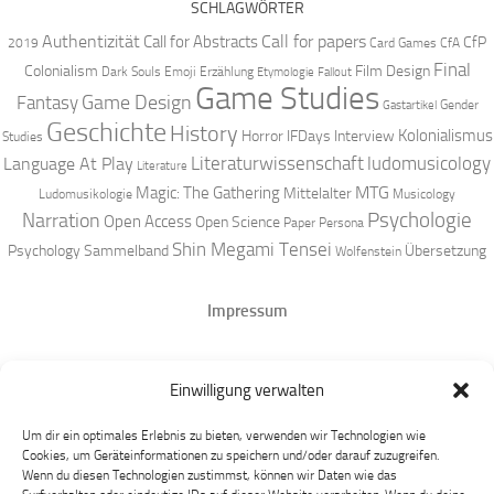
SCHLAGWÖRTER
Authentizität
Call for papers
Call for Abstracts
CfP
2019
Card Games
CfA
Final
Colonialism
Film Design
Dark Souls
Emoji
Erzählung
Etymologie
Fallout
Game Studies
Game Design
Fantasy
Gender
Gastartikel
Geschichte
History
Kolonialismus
Horror
IFDays
Interview
Studies
Literaturwissenschaft
ludomusicology
Language At Play
Literature
MTG
Magic: The Gathering
Mittelalter
Ludomusikologie
Musicology
Narration
Psychologie
Open Access
Open Science
Paper
Persona
Shin Megami Tensei
Psychology
Sammelband
Übersetzung
Wolfenstein
Impressum
Datenschutz
Einwilligung verwalten
Mastodon
Um dir ein optimales Erlebnis zu bieten, verwenden wir Technologien wie
Cookies, um Geräteinformationen zu speichern und/oder darauf zuzugreifen.
Wenn du diesen Technologien zustimmst, können wir Daten wie das