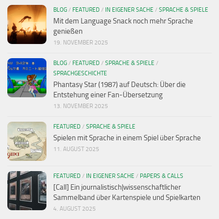
BLOG
/
FEATURED
/
IN EIGENER SACHE
/
SPRACHE & SPIELE
Mit dem Language Snack noch mehr Sprache
genießen
19. NOVEMBER 2025
BLOG
/
FEATURED
/
SPRACHE & SPIELE
/
SPRACHGESCHICHTE
Phantasy Star (1987) auf Deutsch: Über die
Entstehung einer Fan-Übersetzung
13. NOVEMBER 2025
FEATURED
/
SPRACHE & SPIELE
Spielen mit Sprache in einem Spiel über Sprache
11. AUGUST 2025
FEATURED
/
IN EIGENER SACHE
/
PAPERS & CALLS
[Call] Ein journalistisch|wissenschaftlicher
Sammelband über Kartenspiele und Spielkarten
4. AUGUST 2025