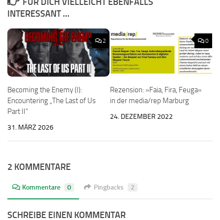
FÜR DICH VIELLEICHT EBENFALLS
INTERESSANT …
2
0
Becoming the Enemy (I):
Rezension: »Faia, Fira, Feuga«
Encountering „The Last of Us
in der media/rep Marburg
Part II“
24. DEZEMBER 2022
31. MÄRZ 2026
2 KOMMENTARE
Kommentare
0
Pingbacks
2
SCHREIBE EINEN KOMMENTAR