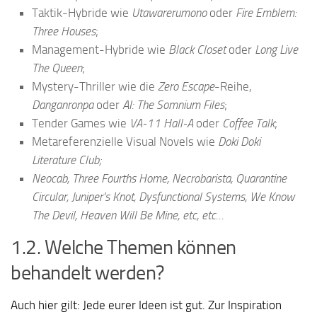
Taktik-Hybride wie
Utawarerumono
oder
Fire Emblem:
Three Houses
;
Management-Hybride wie
Black Closet
oder
Long Live
The Queen
;
Mystery-Thriller wie die
Zero Escape
-Reihe,
Danganronpa
oder
AI: The Somnium Files
;
Tender Games wie
VA-11 Hall-A
oder
Coffee Talk
;
Metareferenzielle Visual Novels wie
Doki Doki
Literature Club;
Neocab, Three Fourths Home, Necrobarista, Quarantine
Circular, Juniper’s Knot, Dysfunctional Systems, We Know
The Devil, Heaven Will Be Mine, etc, etc…
1.2. Welche Themen können
behandelt werden?
Auch hier gilt: Jede eurer Ideen ist gut. Zur Inspiration