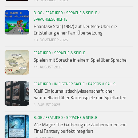
BLOG
/
FEATURED
/
SPRACHE & SPIELE
/
SPRACHGESCHICHTE
Phantasy Star (1987) auf Deutsch: Über die
Entstehung einer Fan-Übersetzung
13. NOVEMBER 2025
FEATURED
/
SPRACHE & SPIELE
Spielen mit Sprache in einem Spiel über Sprache
11. AUGUST 2025
FEATURED
/
IN EIGENER SACHE
/
PAPERS & CALLS
[Call] Ein journalistisch|wissenschaftlicher
Sammelband über Kartenspiele und Spielkarten
4. AUGUST 2025
BLOG
/
FEATURED
/
SPRACHE & SPIELE
Wie Magic: The Gathering die Zaubernamen von
Final Fantasy perfekt integriert