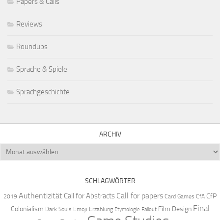
Papers & Calls
Reviews
Roundups
Sprache & Spiele
Sprachgeschichte
ARCHIV
Archiv
SCHLAGWÖRTER
Authentizität
Call for papers
Call for Abstracts
CfP
2019
Card Games
CfA
Final
Colonialism
Film Design
Dark Souls
Emoji
Erzählung
Etymologie
Fallout