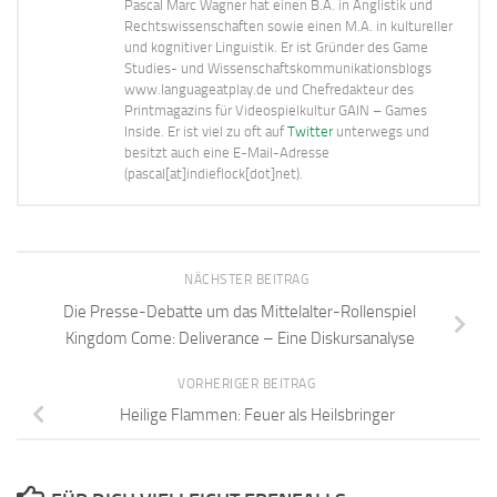
Pascal Marc Wagner hat einen B.A. in Anglistik und
Rechtswissenschaften sowie einen M.A. in kultureller
und kognitiver Linguistik. Er ist Gründer des Game
Studies- und Wissenschaftskommunikationsblogs
www.languageatplay.de und Chefredakteur des
Printmagazins für Videospielkultur GAIN – Games
Inside. Er ist viel zu oft auf
Twitter
unterwegs und
besitzt auch eine E-Mail-Adresse
(pascal[at]indieflock[dot]net).
NÄCHSTER BEITRAG
Die Presse-Debatte um das Mittelalter-Rollenspiel
Kingdom Come: Deliverance – Eine Diskursanalyse
VORHERIGER BEITRAG
Heilige Flammen: Feuer als Heilsbringer