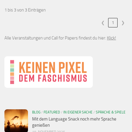
1 bis 3 von 3 Einträgen
❮
1
❯
Alle Veranstaltungen und Call for Papers findest du hier:
Klick!
BLOG
/
FEATURED
/
IN EIGENER SACHE
/
SPRACHE & SPIELE
Mit dem Language Snack noch mehr Sprache
genießen
19. NOVEMBER 2025