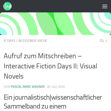
Zum Inhalt springen
IF DAYS
/
IN EIGENER SACHE
2
Aufruf zum Mitschreiben –
Interactive Fiction Days II: Visual
Novels
VON
PASCAL MARC WAGNER
·
30. JULI 2020
E
in journalistisch|wissenschaftlicher
Sammelband zu einem