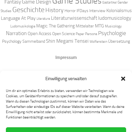
Game Studies
Game Design
Fantasy
Gender
Gastartikel
Geschichte
History
Kolonialismus
Horror
IFDays
Interview
Studies
Literaturwissenschaft
ludomusicology
Language At Play
Literature
MTG
Magic: The Gathering
Mittelalter
Ludomusikologie
Musicology
Narration
Psychologie
Open Access
Open Science
Paper
Persona
Shin Megami Tensei
Psychology
Sammelband
Übersetzung
Wolfenstein
Impressum
Datenschutz
Einwilligung verwalten
Mastodon
Um dir ein optimales Erlebnis zu bieten, verwenden wir Technologien wie
Cookies, um Geräteinformationen zu speichern und/oder darauf zuzugreifen.
Wenn du diesen Technologien zustimmst, können wir Daten wie das
Surfverhalten oder eindeutige IDs auf dieser Website verarbeiten. Wenn du deine
Einwillligung nicht erteilst oder zurückziehst, können bestimmte Merkmale und
Funktionen beeinträchtigt werden.