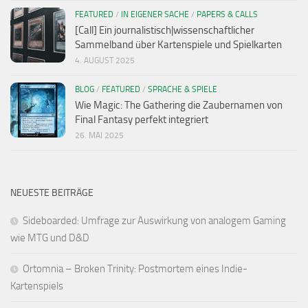
FEATURED
/
IN EIGENER SACHE
/
PAPERS & CALLS
[Call] Ein journalistisch|wissenschaftlicher
Sammelband über Kartenspiele und Spielkarten
4. AUGUST 2025
BLOG
/
FEATURED
/
SPRACHE & SPIELE
Wie Magic: The Gathering die Zaubernamen von
Final Fantasy perfekt integriert
26. MAI 2025
NEUESTE BEITRÄGE
Sideboarded: Umfrage zur Auswirkung von analogem Gaming
wie MTG und D&D
Ortomnia – Broken Trinity: Postmortem eines Indie-
Kartenspiels