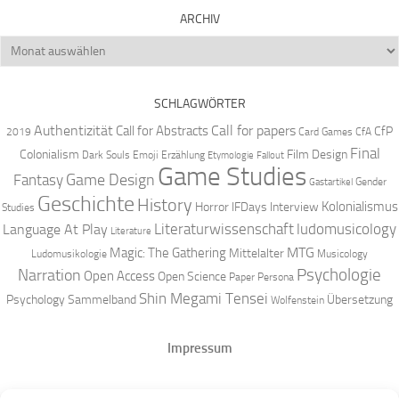
ARCHIV
Archiv
SCHLAGWÖRTER
Authentizität
Call for papers
Call for Abstracts
CfP
2019
Card Games
CfA
Final
Colonialism
Film Design
Dark Souls
Emoji
Erzählung
Etymologie
Fallout
Game Studies
Game Design
Fantasy
Gender
Gastartikel
Geschichte
History
Kolonialismus
Horror
IFDays
Interview
Studies
Literaturwissenschaft
ludomusicology
Language At Play
Literature
MTG
Magic: The Gathering
Mittelalter
Ludomusikologie
Musicology
Narration
Psychologie
Open Access
Open Science
Paper
Persona
Shin Megami Tensei
Psychology
Sammelband
Übersetzung
Wolfenstein
Impressum
Datenschutz