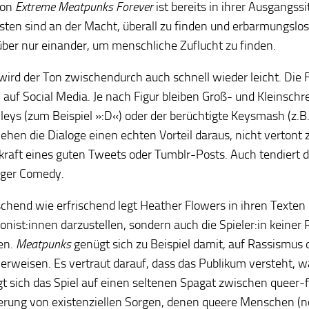
von
Extreme Meatpunks Forever
ist bereits in ihrer Ausgangss
sten sind an der Macht, überall zu finden und erbarmungslos
ber nur einander, um menschliche Zuflucht zu finden.
ird der Ton zwischendurch auch schnell wieder leicht. Die 
uf Social Media. Je nach Figur bleiben Groß- und Kleinsch
leys (zum Beispiel »:D«) oder der berüchtigte Keysmash (z.B.
ehen die Dialoge einen echten Vorteil daraus, nicht vertont 
raft eines guten Tweets oder Tumblr-Posts. Auch tendiert de
iger Comedy.
chend wie erfrischend legt Heather Flowers in ihren Texten 
onist:innen darzustellen, sondern auch die Spieler:in keiner
en.
Meatpunks
genügt sich zu Beispiel damit, auf Rassismus d
verweisen. Es vertraut darauf, dass das Publikum versteht,
 sich das Spiel auf einen seltenen Spagat zwischen queer-f
erung von existenziellen Sorgen, denen queere Menschen (