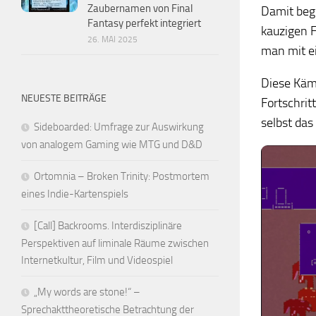
Zaubernamen von Final
Damit begi
Fantasy perfekt integriert
kauzigen 
26. MAI 2025
man mit ei
Diese Kämp
NEUESTE BEITRÄGE
Fortschrit
selbst das 
Sideboarded: Umfrage zur Auswirkung
von analogem Gaming wie MTG und D&D
Ortomnia – Broken Trinity: Postmortem
eines Indie-Kartenspiels
[Call] Backrooms. Interdisziplinäre
Perspektiven auf liminale Räume zwischen
Internetkultur, Film und Videospiel
„My words are stone!“ –
Sprechakttheoretische Betrachtung der