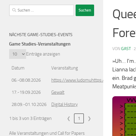
Suchen
Quee
nach:
Fore
NÄCHSTE GAME-STUDIES-EVENTS
Game Studies-Veranstaltungen
VON
GAST
·
2
Einträge anzeigen
»Uh… I’m…
Datum
Veranstaltung
Lianna lac
ein. Brad 
06.-08.08.2026
https://www.ludomuhttps://www.ludomusic
Meatpunks, 
17.-19.09.2026
Gewalt
28.09.-01.10.2026
Digital History
1 bis 3 von 3 Einträgen
❮
1
❯
Alle Veranstaltungen und Call for Papers