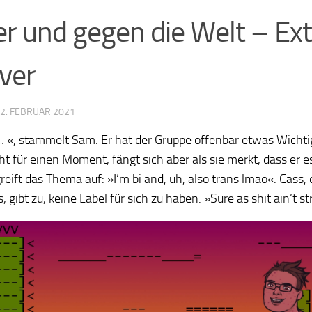
r und gegen die Welt – E
ver
2. FEBRUAR 2021
 «, stammelt Sam. Er hat der Gruppe offenbar etwas Wichtig
ht für einen Moment, fängt sich aber als sie merkt, dass er es
greift das Thema auf: »I’m bi and, uh, also trans lmao«. Cass
ology.org/ludo2026/
gibt zu, keine Label für sich zu haben. »Sure as shit ain’t str