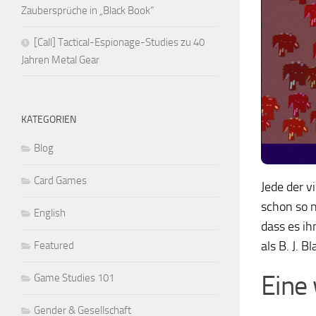
Zaubersprüche in „Black Book“
[Call] Tactical-Espionage-Studies zu 40
Jahren Metal Gear
KATEGORIEN
Blog
Card Games
Jede der v
schon so n
English
dass es ih
als B. J. B
Featured
Eine 
Game Studies 101
Gender & Gesellschaft