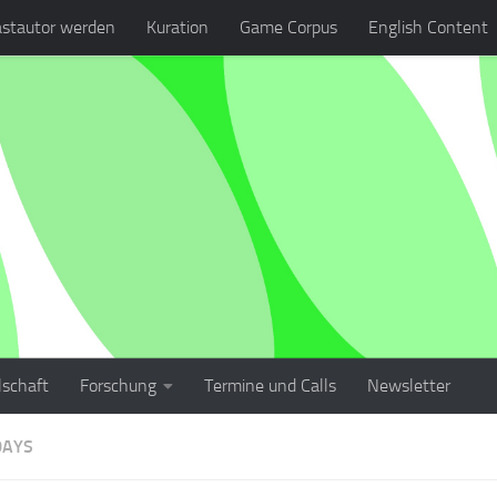
stautor werden
Kuration
Game Corpus
English Content
lschaft
Forschung
Termine und Calls
Newsletter
DAYS