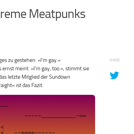
xtreme Meatpunks
es zu gestehen: »I’m gay.«
SHARE
 ernst meint. »I’m gay, too.«, stimmt sie
, das letzte Mitglied der Sundown
aight« ist das Fazit.