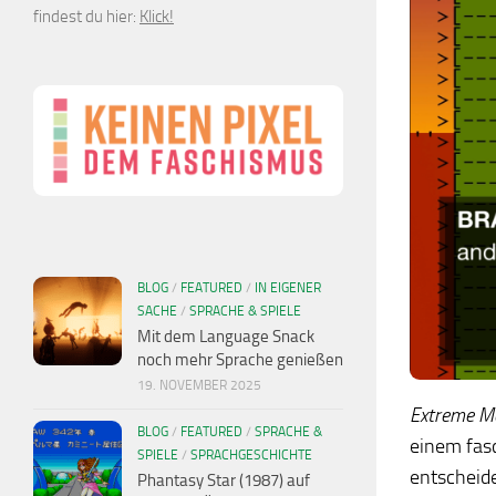
findest du hier:
Klick!
BLOG
/
FEATURED
/
IN EIGENER
SACHE
/
SPRACHE & SPIELE
Mit dem Language Snack
noch mehr Sprache genießen
19. NOVEMBER 2025
Extreme M
BLOG
/
FEATURED
/
SPRACHE &
einem fas
SPIELE
/
SPRACHGESCHICHTE
entscheid
Phantasy Star (1987) auf