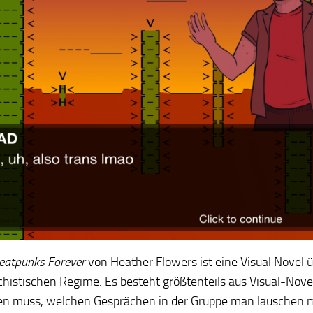
eatpunks Forever
von Heather Flowers ist eine Visual Novel ü
chistischen Regime. Es besteht größtenteils aus Visual-Nov
en muss, welchen Gesprächen in der Gruppe man lauschen 