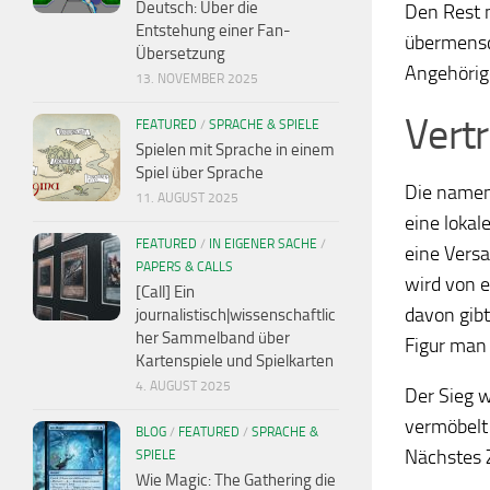
Deutsch: Über die
Den Rest 
Entstehung einer Fan-
übermensch
Übersetzung
Angehörige
13. NOVEMBER 2025
Vert
FEATURED
/
SPRACHE & SPIELE
Spielen mit Sprache in einem
Spiel über Sprache
Die namen
11. AUGUST 2025
eine lokal
FEATURED
/
IN EIGENER SACHE
/
eine Vers
PAPERS & CALLS
wird von e
[Call] Ein
davon gibt
journalistisch|wissenschaftlic
her Sammelband über
Figur man 
Kartenspiele und Spielkarten
4. AUGUST 2025
Der Sieg w
vermöbelt 
BLOG
/
FEATURED
/
SPRACHE &
Nächstes Z
SPIELE
Wie Magic: The Gathering die