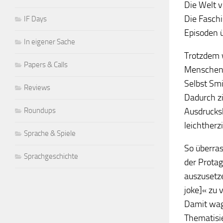
Die Welt 
Die Faschi
IF Days
Episoden ü
In eigener Sache
Trotzdem w
Papers & Calls
Menschen a
Selbst Smi
Reviews
Dadurch zi
Roundups
Ausdrucksk
leichtherz
Sprache & Spiele
So überras
Sprachgeschichte
der Protag
auszusetz
joke]« zu 
Damit wagt
Thematisi