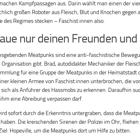
machen Kampfpassagen aus. Darin wählt man einen der vier 
lich großen Roboter aus Fleisch, Blut und Knochen gegen a
 des Regimes stecken – Faschist:innen also.
raue nur deinen Freunden und
sgebenden Meatpunks sind eine anti-faschistische Bewegun
e Organisation gibt. Brad, autodidakter Mechaniker der Fleis
ammlung für eine Gruppe der Meatpunks in der Heimatstadt 
iner kleinen Armee von Faschist:innen unterbrochen, die v
 sich als Anführer des Hassmobs zu erkennen. Daraufhin such
ihm eine Abreibung verpassen darf.
ird sofort durch die Erkenntnis untergraben, dass die Mea
haben. Die kreischenden Sirenen der Polizei im Ohr, fliehen d
iel: Hopeville, um die Meatpunks dort um Hilfe zu bitten.