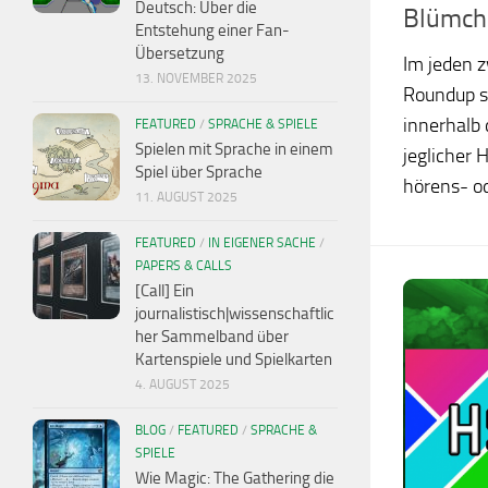
Deutsch: Über die
Blümch
Entstehung einer Fan-
Übersetzung
Im jeden 
13. NOVEMBER 2025
Roundup s
innerhalb 
FEATURED
/
SPRACHE & SPIELE
Spielen mit Sprache in einem
jeglicher 
Spiel über Sprache
hörens- od
11. AUGUST 2025
FEATURED
/
IN EIGENER SACHE
/
PAPERS & CALLS
[Call] Ein
journalistisch|wissenschaftlic
her Sammelband über
Kartenspiele und Spielkarten
4. AUGUST 2025
BLOG
/
FEATURED
/
SPRACHE &
SPIELE
Wie Magic: The Gathering die