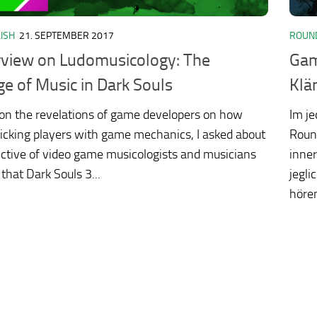
ISH
21. SEPTEMBER 2017
ROUN
rview on Ludomusicology: The
Gam
e of Music in Dark Souls
Klä
on the revelations of game developers on how
Im j
ricking players with game mechanics, I asked about
Roun
ctive of video game musicologists and musicians
inner
 that Dark Souls 3...
jegli
hören