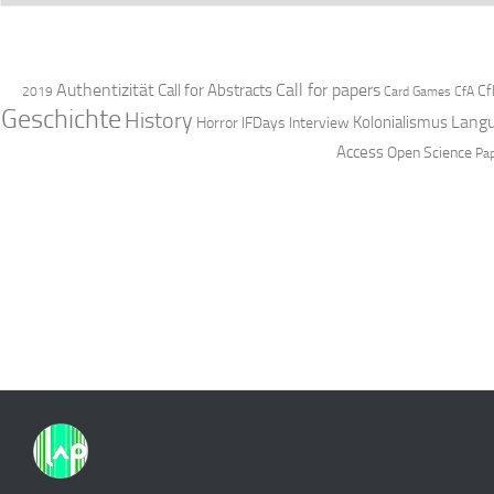
Authentizität
Call for papers
Call for Abstracts
Cf
2019
Card Games
CfA
Geschichte
History
Langu
Kolonialismus
Horror
IFDays
Interview
Access
Open Science
Pa