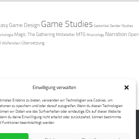
Game Studies
Game Design
tasy
Gender Studies
Gastartikel
Narration
MTG
Magic: The Gathering
Open
Mittelalter
ikologie
Musicology
i
Übersetzung
Wolfenstein
Einwilligung verwalten
timales Erlebnis zu bieten, verwenden wir Technologien wie Cookies, um
tionen zu speichern und/oder darauf zuzugreifen. Wenn du diesen Technologien
nnen wir Daten wie das Surfverhalten oder eindeutige IDs auf dieser Website
Wenn du deine Einwillligung nicht erteilst oder zurückziehst, können bestimmte
 Funktionen beeinträchtigt werden.