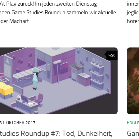
t Play zurück! Im jeden zweiten Dienstag
inner
nden Game Studies Roundup sammeln wir aktuelle
jegli
eder Machart...
hören
0
31. OKTOBER 2017
ENGLI
udies Roundup #7: Tod, Dunkelheit,
Gam