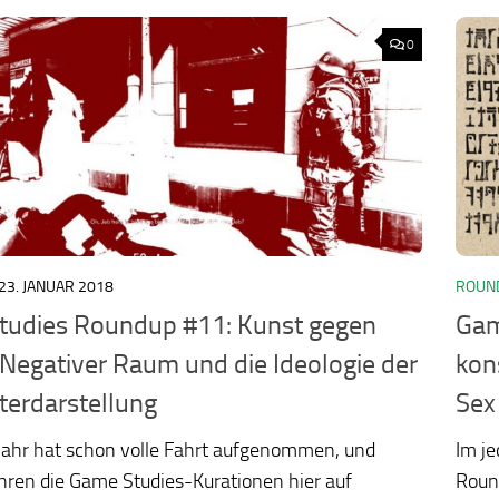
0
23. JANUAR 2018
ROUN
ology.org/ludo2026/
tudies Roundup #11: Kunst gegen
Gam
Negativer Raum und die Ideologie der
kon
lterdarstellung
Sex
Jahr hat schon volle Fahrt aufgenommen, und
Im j
hren die Game Studies-Kurationen hier auf
Roun