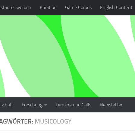
stautor werden
Kuration
Game Corpus
English Content
lschaft
Forschung
Termine und Calls
Newsletter
LAGWÖRTER:
MUSICOLOGY