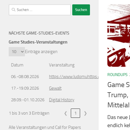
Suchen
nach:
NÄCHSTE GAME-STUDIES-EVENTS
Game Studies-Veranstaltungen
Einträge anzeigen
Datum
Veranstaltung
ROUNDUPS
06.-08.08.2026
https://www.ludomuhttps://www.ludomusic
Game S
17.-19.09.2026
Gewalt
Trump, 
28.09.-01.10.2026
Digital History
Mittela
1 bis 3 von 3 Einträgen
❮
1
❯
Das neue 
endlich ke
Alle Veranstaltungen und Call for Papers