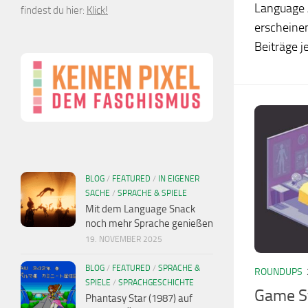
Language A
findest du hier:
Klick!
erscheine
Beiträge j
BLOG
/
FEATURED
/
IN EIGENER
SACHE
/
SPRACHE & SPIELE
Mit dem Language Snack
noch mehr Sprache genießen
19. NOVEMBER 2025
BLOG
/
FEATURED
/
SPRACHE &
ROUNDUPS
SPIELE
/
SPRACHGESCHICHTE
Game St
Phantasy Star (1987) auf