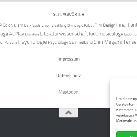
SCHLAGWÖRTER
Final Fan
P
Colonialism
Film Design
Dark Souls
Emoji
Erzählung
Etymologie
Fallout
Literaturwissenschaft
ludomusicology
age At Play
Ludomus
Literature
Psychologie
Shin Megami Tense
Psychology
Sammelband
per
Persona
Impressum
Datenschutz
Mastodon
Um dir ein op
Geräteinforma
zustimmst, kö
verarbeiten. 
Merkmale und