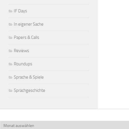
IF Days
In eigener Sache
Papers & Calls
Reviews
Roundups
Sprache & Spiele
Sprachgeschichte
Archiv