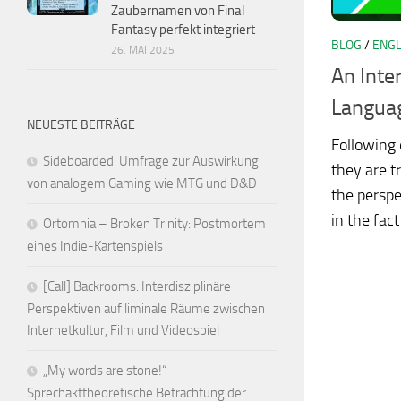
Zaubernamen von Final
Fantasy perfekt integriert
BLOG
/
ENGL
26. MAI 2025
An Inte
Languag
NEUESTE BEITRÄGE
Following 
Sideboarded: Umfrage zur Auswirkung
they are t
von analogem Gaming wie MTG und D&D
the perspe
in the fact
Ortomnia – Broken Trinity: Postmortem
eines Indie-Kartenspiels
[Call] Backrooms. Interdisziplinäre
Perspektiven auf liminale Räume zwischen
Internetkultur, Film und Videospiel
„My words are stone!“ –
Sprechakttheoretische Betrachtung der