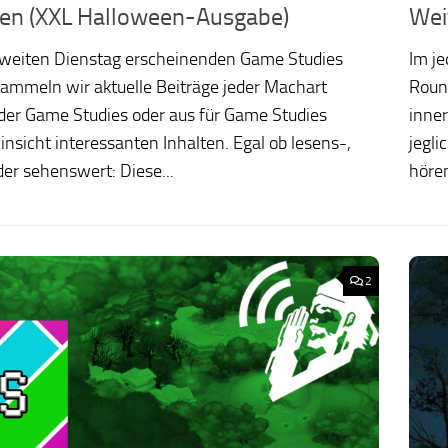
en (XXL Halloween-Ausgabe)
Wei
zweiten Dienstag erscheinenden Game Studies
Im j
ammeln wir aktuelle Beiträge jeder Machart
Roun
der Game Studies oder aus für Game Studies
inner
Hinsicht interessanten Inhalten. Egal ob lesens-,
jegli
er sehenswert: Diese...
hören
2