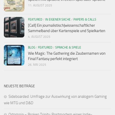
11. AUGUST 2025
FEATURED
/
IN EIGENER SACHE
/
PAPERS & CALLS
[Call] Ein journalistisch|wissenschaftlicher
Sammelband über Kartenspiele und Spielkarten
4. AUGUST 2025
BLOG
/
FEATURED
/
SPRACHE & SPIELE
Wie Magic: The Gathering die Zaubernamen von
Final Fantasy perfekt integriert
26. MAI 2025
NEUESTE BEITRÄGE
Sideboarded: Umfrage zur Auswirkung von analogem Gaming
wie MTG und D&D
Ortomnia – Broken Trinity: Postmortem eines Indie-