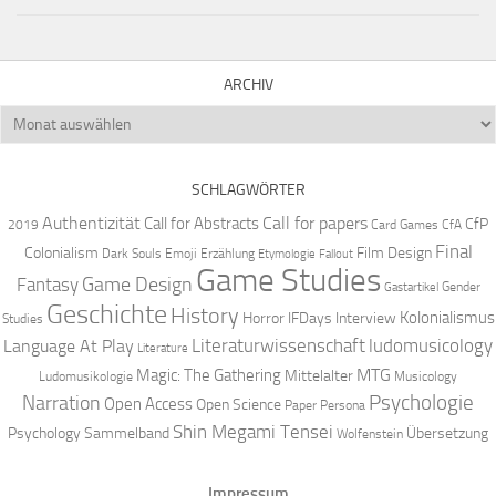
ARCHIV
Archiv
SCHLAGWÖRTER
Authentizität
Call for papers
Call for Abstracts
CfP
2019
Card Games
CfA
Final
Colonialism
Film Design
Dark Souls
Emoji
Erzählung
Etymologie
Fallout
Game Studies
Game Design
Fantasy
Gender
Gastartikel
Geschichte
History
Kolonialismus
Horror
IFDays
Interview
Studies
Literaturwissenschaft
ludomusicology
Language At Play
Literature
MTG
Magic: The Gathering
Mittelalter
Ludomusikologie
Musicology
Narration
Psychologie
Open Access
Open Science
Paper
Persona
Shin Megami Tensei
Psychology
Sammelband
Übersetzung
Wolfenstein
Impressum