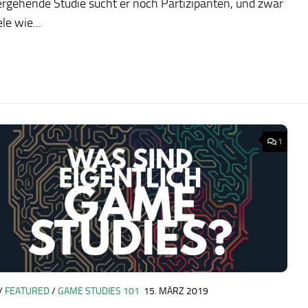
rgehende Studie sucht er noch Partizipanten, und zwar
ele wie...
1
/
FEATURED
/
GAME STUDIES 101
15. MÄRZ 2019