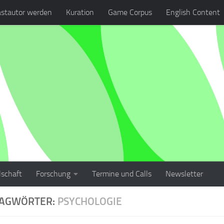
stautor werden
Kuration
Game Corpus
English Content
lschaft
Forschung
Termine und Calls
Newsletter
LAGWÖRTER:
PSYCHOLOGIE