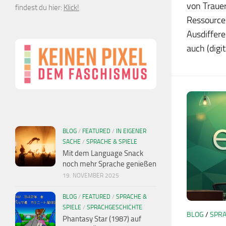
von Trauer
findest du hier:
Klick!
Ressourcen
Ausdiffer
auch (digita
BLOG
/
FEATURED
/
IN EIGENER
SACHE
/
SPRACHE & SPIELE
Mit dem Language Snack
noch mehr Sprache genießen
19. NOVEMBER 2025
BLOG
/
FEATURED
/
SPRACHE &
SPIELE
/
SPRACHGESCHICHTE
BLOG
/
SPRA
Phantasy Star (1987) auf