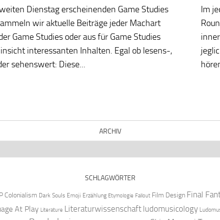
zweiten Dienstag erscheinenden Game Studies
Im j
ammeln wir aktuelle Beiträge jeder Machart
Roun
der Game Studies oder aus für Game Studies
inner
Hinsicht interessanten Inhalten. Egal ob lesens-,
jegli
er sehenswert: Diese...
hören
ARCHIV
SCHLAGWÖRTER
Final Fan
P
Colonialism
Film Design
Dark Souls
Emoji
Erzählung
Etymologie
Fallout
Literaturwissenschaft
ludomusicology
age At Play
Ludomus
Literature