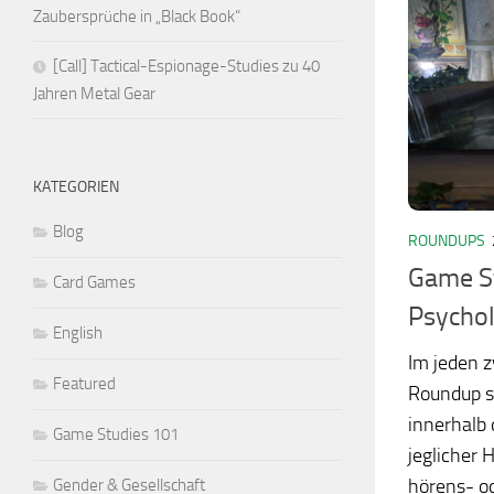
Zaubersprüche in „Black Book“
[Call] Tactical-Espionage-Studies zu 40
Jahren Metal Gear
KATEGORIEN
Blog
ROUNDUPS
Game St
Card Games
Psychol
English
Im jeden 
Featured
Roundup s
innerhalb 
Game Studies 101
jeglicher 
hörens- od
Gender & Gesellschaft