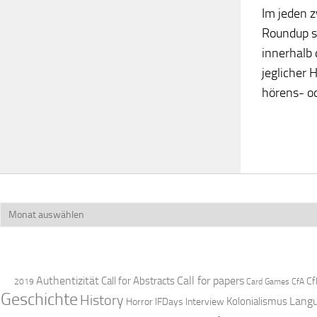
Im jeden 
Roundup s
innerhalb 
jeglicher 
hörens- od
Archiv
Authentizität
Call for papers
Call for Abstracts
Cf
2019
Card Games
CfA
Geschichte
History
Langu
Kolonialismus
Horror
IFDays
Interview