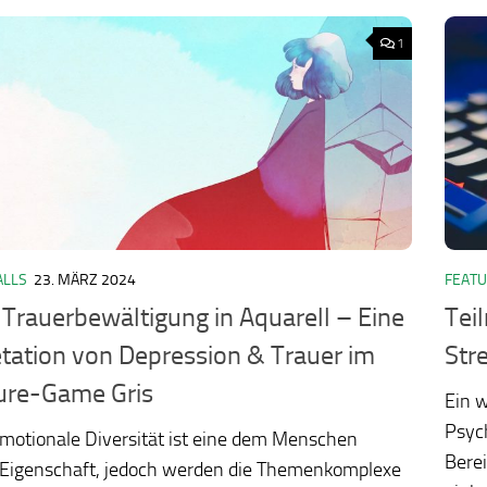
1
ALLS
23. MÄRZ 2024
FEAT
ology.org/ludo2026/
 Trauerbewältigung in Aquarell – Eine
Tei
etation von Depression & Trauer im
Str
ure-Game Gris
Ein w
Psych
Emotionale Diversität ist eine dem Menschen
Bere
 Eigenschaft, jedoch werden die Themenkomplexe