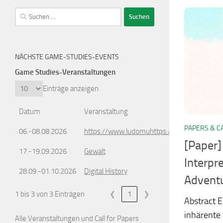
Suchen
nach:
NÄCHSTE GAME-STUDIES-EVENTS
Game Studies-Veranstaltungen
Einträge anzeigen
Datum
Veranstaltung
PAPERS & C
06.-08.08.2026
https://www.ludomuhttps://www.ludomusic
[Paper]
17.-19.09.2026
Gewalt
Interpr
28.09.-01.10.2026
Digital History
Advent
1 bis 3 von 3 Einträgen
❮
1
❯
Abstract 
inhärente
Alle Veranstaltungen und Call for Papers