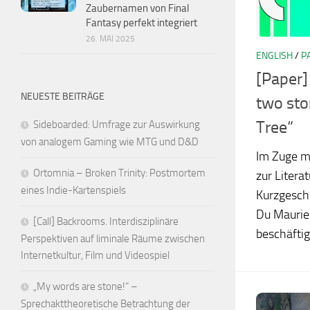
Zaubernamen von Final
Fantasy perfekt integriert
26. MAI 2025
ENGLISH
/
P
[Paper]
NEUESTE BEITRÄGE
two sto
Tree“
Sideboarded: Umfrage zur Auswirkung
von analogem Gaming wie MTG und D&D
Im Zuge m
Ortomnia – Broken Trinity: Postmortem
zur Litera
eines Indie-Kartenspiels
Kurzgesch
Du Maurie
[Call] Backrooms. Interdisziplinäre
beschäftig
Perspektiven auf liminale Räume zwischen
Internetkultur, Film und Videospiel
„My words are stone!“ –
Sprechakttheoretische Betrachtung der