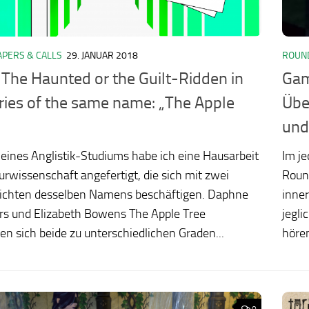
APERS & CALLS
29. JANUAR 2018
ROUN
 The Haunted or the Guilt-Ridden in
Gam
ries of the same name: „The Apple
Übe
und
eines Anglistik-Studiums habe ich eine Hausarbeit
Im j
turwissenschaft angefertigt, die sich mit zwei
Roun
ichten desselben Namens beschäftigen. Daphne
inner
rs und Elizabeth Bowens The Apple Tree
jegli
en sich beide zu unterschiedlichen Graden...
hören
0