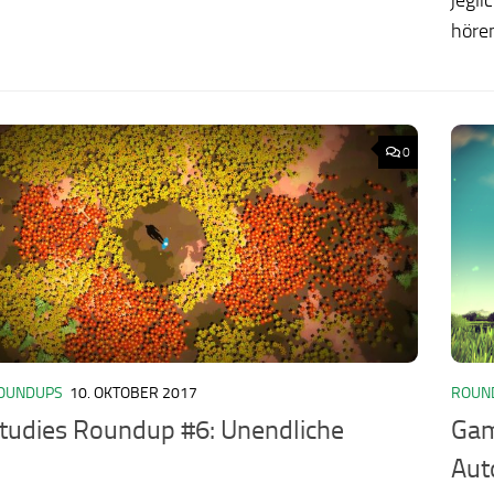
hören
0
OUNDUPS
10. OKTOBER 2017
ROUN
udies Roundup #6: Unendliche
Gam
Aut