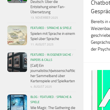
Chatbot
Deutsch: Über die
Entstehung einer Fan-
Gespräc
Übersetzung
13. NOVEMBER 2025
Bereits in
Weizenba
FEATURED
/
SPRACHE & SPIELE
Spielen mit Sprache in einem
geschrieb
Spiel über Sprache
Gesprächs
11. AUGUST 2025
der Psycho
FEATURED
/
IN EIGENER SACHE
/
PAPERS & CALLS
[Call] Ein
journalistisch|wissenschaftlic
her Sammelband über
Kartenspiele und Spielkarten
4. AUGUST 2025
BLOG
/
FEATURED
/
SPRACHE &
SPIELE
Wie Magic: The Gathering die