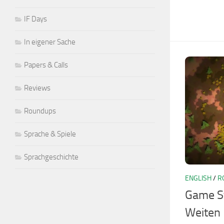
IF Days
In eigener Sache
Papers & Calls
Reviews
Roundups
Sprache & Spiele
Sprachgeschichte
ENGLISH
/
R
Game St
Weiten