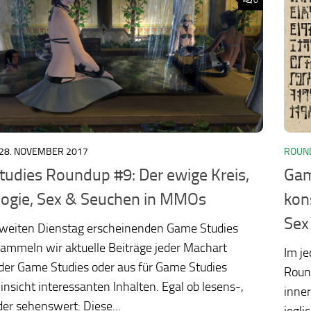
28. NOVEMBER 2017
ROUN
udies Roundup #9: Der ewige Kreis,
Gam
ogie, Sex & Seuchen in MMOs
kon
Sex
zweiten Dienstag erscheinenden Game Studies
ammeln wir aktuelle Beiträge jeder Machart
Im j
der Game Studies oder aus für Game Studies
Roun
Hinsicht interessanten Inhalten. Egal ob lesens-,
inner
er sehenswert: Diese...
jegli