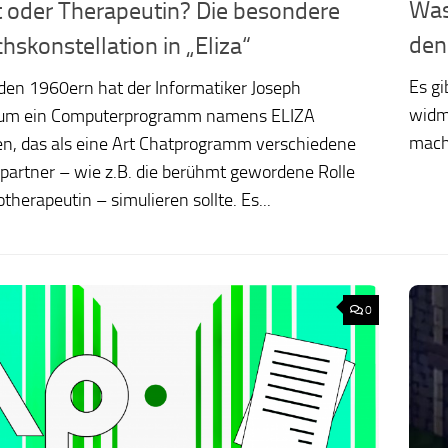
Was
 oder Therapeutin? Die besondere
den
hskonstellation in „Eliza“
Es gi
 den 1960ern hat der Informatiker Joseph
widm
um ein Computerprogramm namens ELIZA
mach
en, das als eine Art Chatprogramm verschiedene
partner – wie z.B. die berühmt gewordene Rolle
therapeutin – simulieren sollte. Es...
0