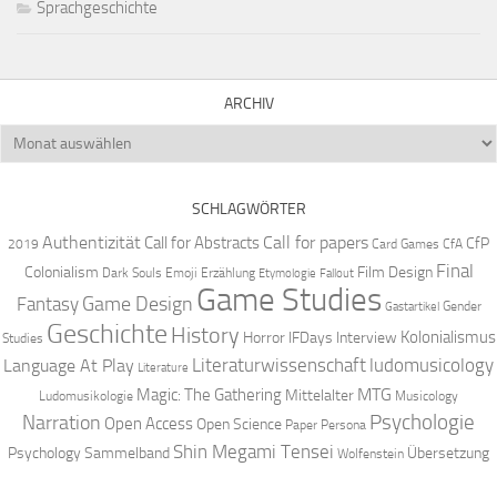
Sprachgeschichte
ARCHIV
Archiv
SCHLAGWÖRTER
Authentizität
Call for papers
Call for Abstracts
CfP
2019
Card Games
CfA
Final
Colonialism
Film Design
Dark Souls
Emoji
Erzählung
Etymologie
Fallout
Game Studies
Game Design
Fantasy
Gender
Gastartikel
Geschichte
History
Kolonialismus
Horror
IFDays
Interview
Studies
Literaturwissenschaft
ludomusicology
Language At Play
Literature
MTG
Magic: The Gathering
Mittelalter
Ludomusikologie
Musicology
Narration
Psychologie
Open Access
Open Science
Paper
Persona
Shin Megami Tensei
Psychology
Sammelband
Übersetzung
Wolfenstein