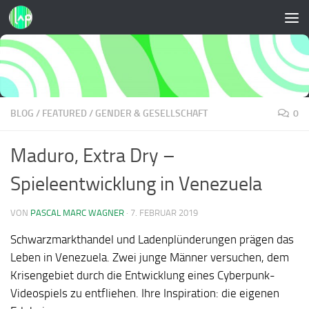
Zum Inhalt springen
BLOG
/
FEATURED
/
GENDER & GESELLSCHAFT
0
Maduro, Extra Dry –
Spieleentwicklung in Venezuela
VON
PASCAL MARC WAGNER
·
7. FEBRUAR 2019
Schwarzmarkthandel und Ladenplünderungen prägen das
Leben in Venezuela. Zwei junge Männer versuchen, dem
Krisengebiet durch die Entwicklung eines Cyberpunk-
Videospiels zu entfliehen. Ihre Inspiration: die eigenen