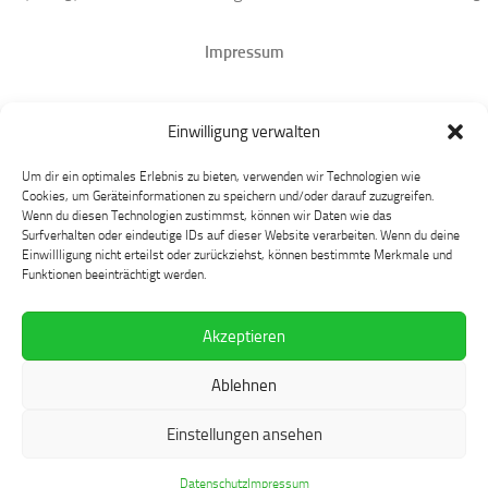
Impressum
Datenschutz
Einwilligung verwalten
Mastodon
Um dir ein optimales Erlebnis zu bieten, verwenden wir Technologien wie
Cookies, um Geräteinformationen zu speichern und/oder darauf zuzugreifen.
Wenn du diesen Technologien zustimmst, können wir Daten wie das
Surfverhalten oder eindeutige IDs auf dieser Website verarbeiten. Wenn du deine
Einwillligung nicht erteilst oder zurückziehst, können bestimmte Merkmale und
Funktionen beeinträchtigt werden.
Akzeptieren
Language at Play © 2026. Alle Rechte vorbehalten.
Ablehnen
Präsentiert von
- Entworfen mit dem
Hueman-Theme
Einstellungen ansehen
Datenschutz
Impressum