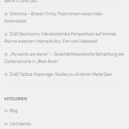
wie MTG und D&D
Ortomnia – Broken Trinity: Postmortem eines Indie-
Kartenspiels
[Call] Backrooms. Interdisziplinäre Perspektiven auf liminale
Räume zwischen Internetkultur, Film und Videospiel
„My words are stone!“ – Sprechakttheoretische Betrachtung der
Zaubersprüche in „Black Book“
[Call] Tactical-Espionage-Studies zu 40 Jahren Metal Gear
KATEGORIEN
Blog
Card Games