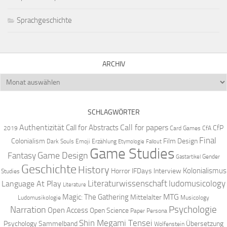
Sprachgeschichte
ARCHIV
Archiv
SCHLAGWÖRTER
Authentizität
Call for papers
Call for Abstracts
CfP
2019
Card Games
CfA
Final
Colonialism
Film Design
Dark Souls
Emoji
Erzählung
Etymologie
Fallout
Game Studies
Game Design
Fantasy
Gender
Gastartikel
Geschichte
History
Kolonialismus
Horror
IFDays
Interview
Studies
Literaturwissenschaft
ludomusicology
Language At Play
Literature
MTG
Magic: The Gathering
Mittelalter
Ludomusikologie
Musicology
Narration
Psychologie
Open Access
Open Science
Paper
Persona
Shin Megami Tensei
Psychology
Sammelband
Übersetzung
Wolfenstein