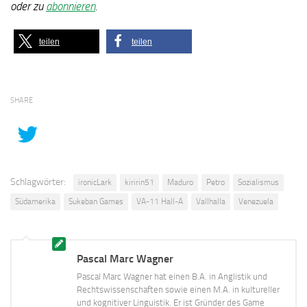
oder zu
abonnieren
.
teilen
teilen
SHARE
Schlagwörter:
ironicLark
kiririn51
Maduro
Petro
Sozialismus
Südamerika
Sukeban Games
VA-11 Hall-A
Vallhalla
Venezuela
Pascal Marc Wagner
Pascal Marc Wagner hat einen B.A. in Anglistik und
Rechtswissenschaften sowie einen M.A. in kultureller
und kognitiver Linguistik. Er ist Gründer des Game