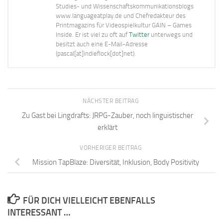
Studies- und Wissenschaftskommunikationsblogs
www.languageatplay.de und Chefredakteur des
Printmagazins für Videospielkultur GAIN – Games
Inside. Er ist viel zu oft auf
Twitter
unterwegs und
besitzt auch eine E-Mail-Adresse
(pascal[at]indieflock[dot]net).
NÄCHSTER BEITRAG
Zu Gast bei Lingdrafts: JRPG-Zauber, noch linguistischer
erklärt
VORHERIGER BEITRAG
Mission TapBlaze: Diversität, Inklusion, Body Positivity
FÜR DICH VIELLEICHT EBENFALLS
INTERESSANT …