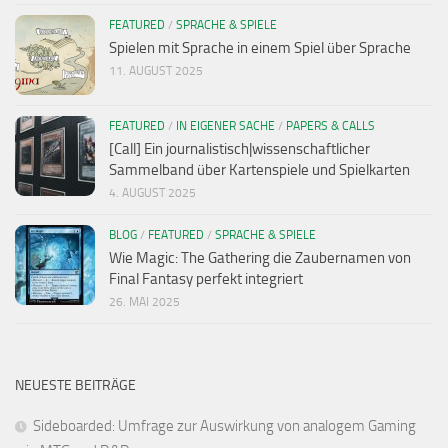
FEATURED
/
SPRACHE & SPIELE
Spielen mit Sprache in einem Spiel über Sprache
11. AUGUST 2025
FEATURED
/
IN EIGENER SACHE
/
PAPERS & CALLS
[Call] Ein journalistisch|wissenschaftlicher
Sammelband über Kartenspiele und Spielkarten
4. AUGUST 2025
BLOG
/
FEATURED
/
SPRACHE & SPIELE
Wie Magic: The Gathering die Zaubernamen von
Final Fantasy perfekt integriert
26. MAI 2025
NEUESTE BEITRÄGE
Sideboarded: Umfrage zur Auswirkung von analogem Gaming