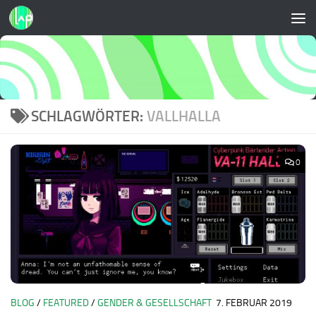
Zum Inhalt springen
SCHLAGWÖRTER:
VALLHALLA
0
BLOG
/
FEATURED
/
GENDER & GESELLSCHAFT
7. FEBRUAR 2019