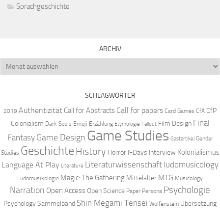
Sprachgeschichte
ARCHIV
Archiv
SCHLAGWÖRTER
Authentizität
Call for papers
Call for Abstracts
CfP
2019
Card Games
CfA
Final
Colonialism
Film Design
Dark Souls
Emoji
Erzählung
Etymologie
Fallout
Game Studies
Game Design
Fantasy
Gender
Gastartikel
Geschichte
History
Kolonialismus
Horror
IFDays
Interview
Studies
Literaturwissenschaft
ludomusicology
Language At Play
Literature
MTG
Magic: The Gathering
Mittelalter
Ludomusikologie
Musicology
Narration
Psychologie
Open Access
Open Science
Paper
Persona
Shin Megami Tensei
Psychology
Sammelband
Übersetzung
Wolfenstein