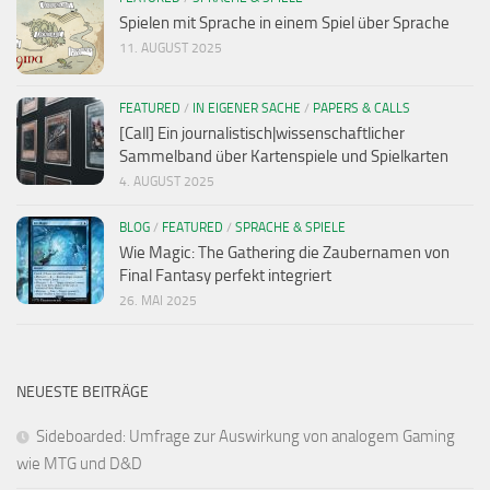
Spielen mit Sprache in einem Spiel über Sprache
11. AUGUST 2025
FEATURED
/
IN EIGENER SACHE
/
PAPERS & CALLS
[Call] Ein journalistisch|wissenschaftlicher
Sammelband über Kartenspiele und Spielkarten
4. AUGUST 2025
BLOG
/
FEATURED
/
SPRACHE & SPIELE
Wie Magic: The Gathering die Zaubernamen von
Final Fantasy perfekt integriert
26. MAI 2025
NEUESTE BEITRÄGE
Sideboarded: Umfrage zur Auswirkung von analogem Gaming
wie MTG und D&D