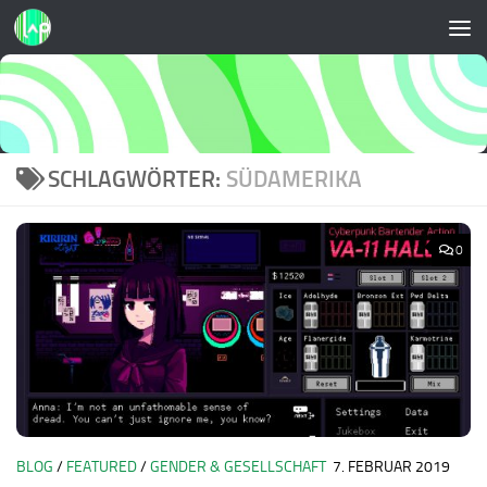
Zum Inhalt springen
SCHLAGWÖRTER:
SÜDAMERIKA
0
BLOG
/
FEATURED
/
GENDER & GESELLSCHAFT
7. FEBRUAR 2019