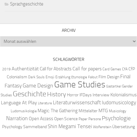
Sprachgeschichte
ARCHIV
Archiv
SCHLAGWÖRTER
Authentizität
Call for papers
Call for Abstracts
CfP
2019
Card Games
CfA
Final
Colonialism
Film Design
Dark Souls
Emoji
Erzählung
Etymologie
Fallout
Game Studies
Game Design
Fantasy
Gender
Gastartikel
Geschichte
History
Kolonialismus
Horror
IFDays
Interview
Studies
Literaturwissenschaft
ludomusicology
Language At Play
Literature
MTG
Magic: The Gathering
Mittelalter
Ludomusikologie
Musicology
Narration
Psychologie
Open Access
Open Science
Paper
Persona
Shin Megami Tensei
Psychology
Sammelband
Übersetzung
Wolfenstein