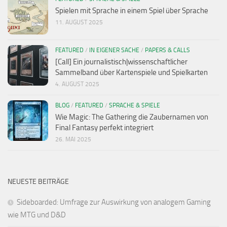
Spielen mit Sprache in einem Spiel über Sprache
11. AUGUST 2025
FEATURED
/
IN EIGENER SACHE
/
PAPERS & CALLS
[Call] Ein journalistisch|wissenschaftlicher
Sammelband über Kartenspiele und Spielkarten
4. AUGUST 2025
BLOG
/
FEATURED
/
SPRACHE & SPIELE
Wie Magic: The Gathering die Zaubernamen von
Final Fantasy perfekt integriert
26. MAI 2025
NEUESTE BEITRÄGE
Sideboarded: Umfrage zur Auswirkung von analogem Gaming
wie MTG und D&D