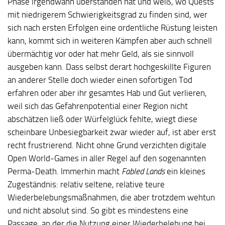
Phase irgendwann überstanden hat und weiß, wo Quests
mit niedrigerem Schwierigkeitsgrad zu finden sind, wer
sich nach ersten Erfolgen eine ordentliche Rüstung leisten
kann, kommt sich in weiteren Kämpfen aber auch schnell
übermächtig vor oder hat mehr Geld, als sie sinnvoll
ausgeben kann. Dass selbst derart hochgeskillte Figuren
an anderer Stelle doch wieder einen sofortigen Tod
erfahren oder aber ihr gesamtes Hab und Gut verlieren,
weil sich das Gefahrenpotential einer Region nicht
abschätzen ließ oder Würfelglück fehlte, wiegt diese
scheinbare Unbesiegbarkeit zwar wieder auf, ist aber erst
recht frustrierend. Nicht ohne Grund verzichten digitale
Open World-Games in aller Regel auf den sogenannten
Perma-Death. Immerhin macht
Fabled Lands
ein kleines
Zugeständnis: relativ seltene, relative teure
Wiederbelebungsmaßnahmen, die aber trotzdem wehtun
und nicht absolut sind. So gibt es mindestens eine
Passage, an der die Nutzung einer Wiederbelebung bei