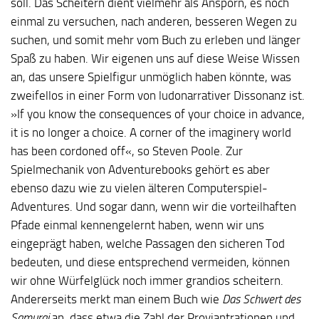
soll. Das Scheitern dient vielmehr als Ansporn, es noch
einmal zu versuchen, nach anderen, besseren Wegen zu
suchen, und somit mehr vom Buch zu erleben und länger
Spaß zu haben. Wir eigenen uns auf diese Weise Wissen
an, das unsere Spielfigur unmöglich haben könnte, was
zweifellos in einer Form von ludonarrativer Dissonanz ist.
»If you know the consequences of your choice in advance,
it is no longer a choice. A corner of the imaginery world
has been cordoned off«, so Steven Poole. Zur
Spielmechanik von Adventurebooks gehört es aber
ebenso dazu wie zu vielen älteren Computerspiel-
Adventures. Und sogar dann, wenn wir die vorteilhaften
Pfade einmal kennengelernt haben, wenn wir uns
eingeprägt haben, welche Passagen den sicheren Tod
bedeuten, und diese entsprechend vermeiden, können
wir ohne Würfelglück noch immer grandios scheitern.
Andererseits merkt man einem Buch wie
Das Schwert des
Samurai
an, dass etwa die Zahl der Proviantrationen und