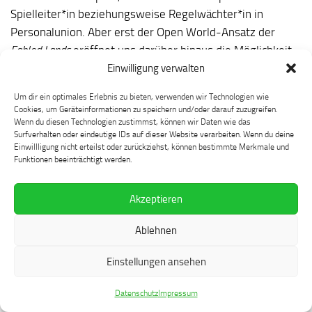
Spielleiter*in beziehungsweise Regelwächter*in in
Personalunion. Aber erst der Open World-Ansatz der
Fabled Lands
eröffnet uns darüber hinaus die Möglichkeit,
zum »Modder« zu werden, auf spielmechanischer als auch
Einwilligung verwalten
narrativer Ebene. Den einen oder anderen »Bug« beheben
Um dir ein optimales Erlebnis zu bieten, verwenden wir Technologien wie
wir damit im Vorbeigehen übrigens auch.
Cookies, um Geräteinformationen zu speichern und/oder darauf zuzugreifen.
Wenn du diesen Technologien zustimmst, können wir Daten wie das
Ich, der ich mit digitalen Videospielen aufgewachsen bin,
Surfverhalten oder eindeutige IDs auf dieser Website verarbeiten. Wenn du deine
Einwillligung nicht erteilst oder zurückziehst, können bestimmte Merkmale und
empfand die Möglichkeiten, dir mir Gamebooks insgeheim
Funktionen beeinträchtigt werden.
boten, zunächst als Bürde. Gamebooks erlaubten mir zu
cheaten, zurückzublättern, »weil ich diese Entscheidung ja
Akzeptieren
ohnehin nicht wirklich treffen wollte«, heimlich noch
einmal zu würfeln, »weil die Würfel beim ersten Mal nicht
Ablehnen
richtig gerollt sind«, aber natürlich nur dann, wenn das
Ergebnis nicht zu meinen Gunsten ausfiel. Diese
Einstellungen ansehen
Möglichkeit zum Cheaten irritierte mich, doch ebenso
Datenschutz
Impressum
wenig konnte ich sie ignorieren. Unklarheiten im