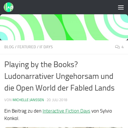
Zum Inhalt springen
BLOG
/
FEATURED
/
IF DAYS
4
Playing by the Books?
Ludonarrativer Ungehorsam und
die Open World der Fabled Lands
VON
MICHELLE JANSSEN
·
20. JULI 2018
Ein Beitrag zu den
Interactive Fiction Days
von Sylvio
Konkol.