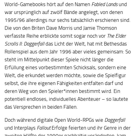
World-Gamebooks hört auf den Namen
Fabled Lands
und
war ursprünglich auf zwölf Bände angelegt, von denen
1995/96 allerdings nur sechs tatsächlich erschienen sind.
Die von den Briten Dave Morris und Jamie Thomson
verfasste Reihe erblickte somit sogar noch vor
The Elder
Scrolls II: Daggerfall
das Licht der Welt, hat mit Bethesdas
Rollenspiel aus dem Jahr 1996 aber vieles gemeinsam: So
steht im Mittelpunkt dieser Spiele nicht länger die
Erfüllung eines vorbestimmten Schicksals, sondern eine
Welt, die erkundet werden möchte, sowie die Spielfigur
selbst, die ihre eigenen Fähigkeiten entfalten darf und
deren Weg von den Spieler*innen bestimmt wird. Ein
potentiell endloses, individuelles Abenteuer – so lautete
das Versprechen in beiden Fällen.
Doch während digitale Open World-RPGs wie
Daggerfall
und Interplays
Fallout
Erfolge feierten und ihr Genre in der
zweiten Hälfte der 1990er nachhaltig veränderten, kam