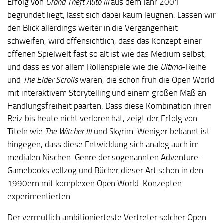
Erfolg von
Grand Theft Auto III
aus dem Jahr 2001
begründet liegt, lässt sich dabei kaum leugnen. Lassen wir
den Blick allerdings weiter in die Vergangenheit
schweifen, wird offensichtlich, dass das Konzept einer
offenen Spielwelt fast so alt ist wie das Medium selbst,
und dass es vor allem Rollenspiele wie die
Ultima
-Reihe
und
The Elder Scrolls
waren, die schon früh die Open World
mit interaktivem Storytelling und einem großen Maß an
Handlungsfreiheit paarten. Dass diese Kombination ihren
Reiz bis heute nicht verloren hat, zeigt der Erfolg von
Titeln wie
The Witcher III
und Skyrim. Weniger bekannt ist
hingegen, dass diese Entwicklung sich analog auch im
medialen Nischen-Genre der sogenannten Adventure-
Gamebooks vollzog und Bücher dieser Art schon in den
1990ern mit komplexen Open World-Konzepten
experimentierten.
Der vermutlich ambitionierteste Vertreter solcher Open