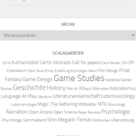
ARCHIV
Archiv
SCHLAGWÖRTER
Authentizität
Call for papers
Call for Abstracts
CfP
2019
Card Games
CfA
Final
Colonialism
Film Design
Dark Souls
Emoji
Erzählung
Etymologie
Fallout
Game Studies
Game Design
Fantasy
Gender
Gastartikel
Geschichte
History
Kolonialismus
Horror
IFDays
Interview
Studies
Literaturwissenschaft
ludomusicology
Language At Play
Literature
MTG
Magic: The Gathering
Mittelalter
Ludomusikologie
Musicology
Narration
Psychologie
Open Access
Open Science
Paper
Persona
Shin Megami Tensei
Psychology
Sammelband
Übersetzung
Wolfenstein