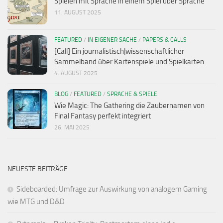
Spielen mit Sprache in einem Spiel über Sprache
11. AUGUST 2025
FEATURED
/
IN EIGENER SACHE
/
PAPERS & CALLS
[Call] Ein journalistisch|wissenschaftlicher
Sammelband über Kartenspiele und Spielkarten
4. AUGUST 2025
BLOG
/
FEATURED
/
SPRACHE & SPIELE
Wie Magic: The Gathering die Zaubernamen von
Final Fantasy perfekt integriert
26. MAI 2025
NEUESTE BEITRÄGE
Sideboarded: Umfrage zur Auswirkung von analogem Gaming
wie MTG und D&D