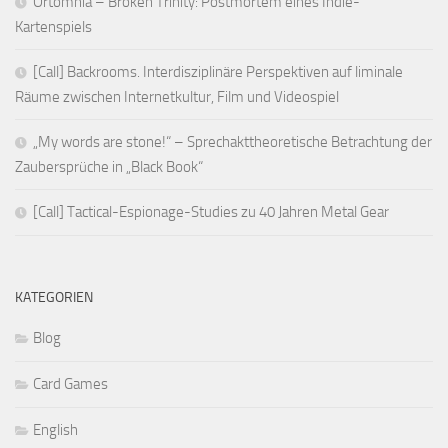
Ortomnia – Broken Trinity: Postmortem eines Indie-
Kartenspiels
[Call] Backrooms. Interdisziplinäre Perspektiven auf liminale
Räume zwischen Internetkultur, Film und Videospiel
„My words are stone!“ – Sprechakttheoretische Betrachtung der
Zaubersprüche in „Black Book“
[Call] Tactical-Espionage-Studies zu 40 Jahren Metal Gear
KATEGORIEN
Blog
Card Games
English