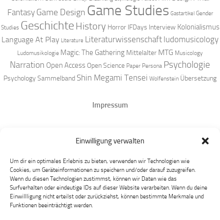
Game Studies
Game Design
Fantasy
Gender
Gastartikel
Geschichte
History
Kolonialismus
Horror
IFDays
Interview
Studies
Literaturwissenschaft
ludomusicology
Language At Play
Literature
MTG
Magic: The Gathering
Mittelalter
Ludomusikologie
Musicology
Narration
Psychologie
Open Access
Open Science
Paper
Persona
Shin Megami Tensei
Psychology
Sammelband
Übersetzung
Wolfenstein
Impressum
Datenschutz
Einwilligung verwalten
Mastodon
Um dir ein optimales Erlebnis zu bieten, verwenden wir Technologien wie
Cookies, um Geräteinformationen zu speichern und/oder darauf zuzugreifen.
Wenn du diesen Technologien zustimmst, können wir Daten wie das
Surfverhalten oder eindeutige IDs auf dieser Website verarbeiten. Wenn du deine
Einwillligung nicht erteilst oder zurückziehst, können bestimmte Merkmale und
Funktionen beeinträchtigt werden.