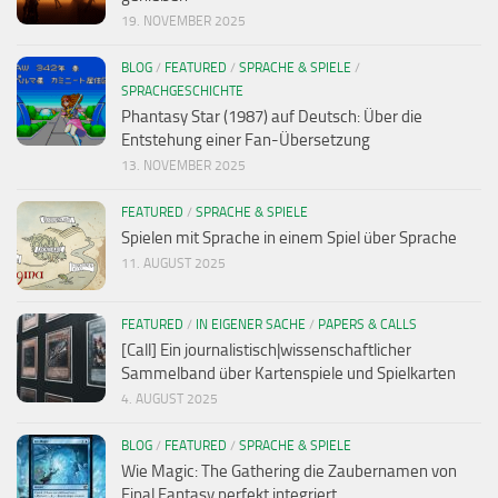
19. NOVEMBER 2025
BLOG
/
FEATURED
/
SPRACHE & SPIELE
/
SPRACHGESCHICHTE
Phantasy Star (1987) auf Deutsch: Über die
Entstehung einer Fan-Übersetzung
13. NOVEMBER 2025
FEATURED
/
SPRACHE & SPIELE
Spielen mit Sprache in einem Spiel über Sprache
11. AUGUST 2025
FEATURED
/
IN EIGENER SACHE
/
PAPERS & CALLS
[Call] Ein journalistisch|wissenschaftlicher
Sammelband über Kartenspiele und Spielkarten
4. AUGUST 2025
BLOG
/
FEATURED
/
SPRACHE & SPIELE
Wie Magic: The Gathering die Zaubernamen von
Final Fantasy perfekt integriert