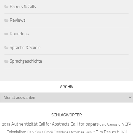
Papers & Calls
Reviews
Roundups
Sprache & Spiele
Sprachgeschichte
ARCHIV
Archiv
SCHLAGWÖRTER
Authentizität
Call for papers
Call for Abstracts
CfP
2019
Card Games
CfA
Final
Colonialism
Film Design
Dark Souls
Emoji
Erzählung
Etymologie
Fallout