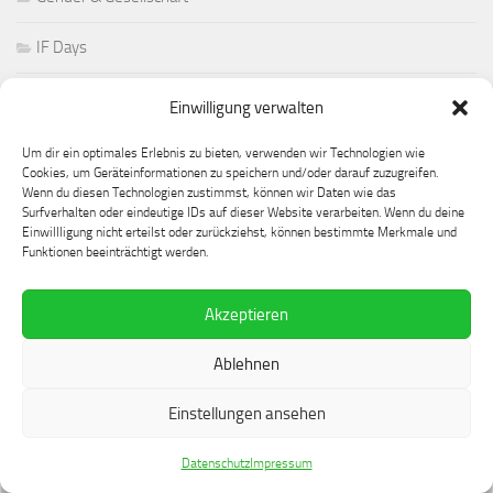
IF Days
In eigener Sache
Einwilligung verwalten
Papers & Calls
Um dir ein optimales Erlebnis zu bieten, verwenden wir Technologien wie
Cookies, um Geräteinformationen zu speichern und/oder darauf zuzugreifen.
Wenn du diesen Technologien zustimmst, können wir Daten wie das
Reviews
Surfverhalten oder eindeutige IDs auf dieser Website verarbeiten. Wenn du deine
Einwillligung nicht erteilst oder zurückziehst, können bestimmte Merkmale und
Roundups
Funktionen beeinträchtigt werden.
Sprache & Spiele
Akzeptieren
Sprachgeschichte
Ablehnen
Einstellungen ansehen
ARCHIV
Datenschutz
Impressum
Archiv