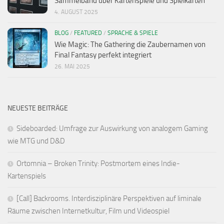
Sammelband über Kartenspiele und Spielkarten
4. AUGUST 2025
BLOG
/
FEATURED
/
SPRACHE & SPIELE
Wie Magic: The Gathering die Zaubernamen von
Final Fantasy perfekt integriert
26. MAI 2025
NEUESTE BEITRÄGE
Sideboarded: Umfrage zur Auswirkung von analogem Gaming
wie MTG und D&D
Ortomnia – Broken Trinity: Postmortem eines Indie-
Kartenspiels
[Call] Backrooms. Interdisziplinäre Perspektiven auf liminale
Räume zwischen Internetkultur, Film und Videospiel