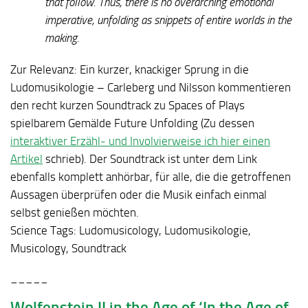
that follow. Thus, there is no overarching emotional
imperative, unfolding as snippets of entire worlds in the
making.
Zur Relevanz:
Ein kurzer, knackiger Sprung in die
Ludomusikologie – Carleberg und Nilsson kommentieren
den recht kurzen Soundtrack zu Spaces of Plays
spielbarem Gemälde Future Unfolding (Zu dessen
interaktiver Erzähl- und Involvierweise ich hier einen
Artikel
schrieb). Der Soundtrack ist unter dem Link
ebenfalls komplett anhörbar, für alle, die die getroffenen
Aussagen überprüfen oder die Musik einfach einmal
selbst genießen möchten.
Science Tags:
Ludomusicology, Ludomusikologie,
Musicology, Soundtrack
_____
Wolfenstein II in the Age of ‘In the Age of