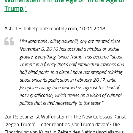
Trump,‘
Astrid B, bulletpointsmonthly.com, 10.01.2018
Like katamaris rolling downhill, any art created since
November 8, 2016 has accrued a nimbus of undue
gravity. Everything “since Trump” has become “about
Trump,” in a frenzy that’s half intellectual laziness and
half blind panic. In a piece I have not stopped thinking
about since its publication in February 2017, critic
Josephine Livingstone warned us against this kind of
easy gratification, which “relies on a vision of cultural
politics that is tied necessarily to the state.”
Zur Relevanz:
Ist Wolfenstein II: The New Colossus Kunst
‚gegen Trump‘ – oder rennt es ‚vor Trump davon‘? Die
Einordnung von Kunst in Zeiten des Nationalsozialismus