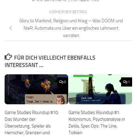
VORHERIGER BEITRAG
Glory to Mankind, Religion und Krieg – Was DOOM und
NieR: Automata uns über ein englisches Lehnwort
verraten
FÜR DICH VIELLEICHT EBENFALLS
INTERESSANT …
0
1
Game Studies Roundup #10:
Game Studies Roundup #1:
Das Wunder der
Kolonismus, Psychoanalyse in
Übersetzung, Spieler als
Zelda, Spec Ops: The Line,
Herrscher, Grenzen und
Tolkien