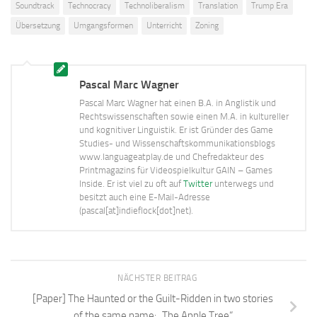
Soundtrack
Technocracy
Technoliberalism
Translation
Trump Era
Übersetzung
Umgangsformen
Unterricht
Zoning
Pascal Marc Wagner
Pascal Marc Wagner hat einen B.A. in Anglistik und
Rechtswissenschaften sowie einen M.A. in kultureller
und kognitiver Linguistik. Er ist Gründer des Game
Studies- und Wissenschaftskommunikationsblogs
www.languageatplay.de und Chefredakteur des
Printmagazins für Videospielkultur GAIN – Games
Inside. Er ist viel zu oft auf
Twitter
unterwegs und
besitzt auch eine E-Mail-Adresse
(pascal[at]indieflock[dot]net).
NÄCHSTER BEITRAG
[Paper] The Haunted or the Guilt-Ridden in two stories
of the same name: „The Apple Tree“