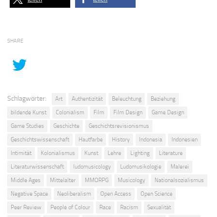
SHARE
Schlagwörter:
Art
Authentizität
Beleuchtung
Beziehung
bildende Kunst
Colonialism
Film
Film Design
Game Design
Game Studies
Geschichte
Geschichtsrevisionismus
Geschichtswissenschaft
Hautfarbe
History
Indonesia
Indonesien
Intimität
Kolonialismus
Kunst
Lehre
Lighting
Literature
Literaturwissenschaft
ludomusicology
Ludomusikologie
Malerei
Middle Ages
Mittelalter
MMORPG
Musicology
Nationalsozialismus
Negative Space
Neoliberalism
Open Access
Open Science
Peer Review
People of Colour
Race
Racism
Sexualität