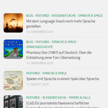
BLOG
/
FEATURED
/
IN EIGENER SACHE
/
SPRACHE & SPIELE
Mit dem Language Snack noch mehr Sprache
genießen
19. NOVEMBER 2025
BLOG
/
FEATURED
/
SPRACHE & SPIELE
/
SPRACHGESCHICHTE
Phantasy Star (1987) auf Deutsch: Über die
Entstehung einer Fan-Übersetzung
13. NOVEMBER 2025
FEATURED
/
SPRACHE & SPIELE
Spielen mit Sprache in einem Spiel über Sprache
11. AUGUST 2025
FEATURED
/
IN EIGENER SACHE
/
PAPERS & CALLS
[Call] Ein journalistisch|wissenschaftlicher