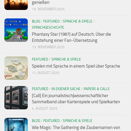
genießen
19. NOVEMBER 2025
BLOG
/
FEATURED
/
SPRACHE & SPIELE
/
SPRACHGESCHICHTE
Phantasy Star (1987) auf Deutsch: Über die
Entstehung einer Fan-Übersetzung
13. NOVEMBER 2025
FEATURED
/
SPRACHE & SPIELE
Spielen mit Sprache in einem Spiel über Sprache
11. AUGUST 2025
FEATURED
/
IN EIGENER SACHE
/
PAPERS & CALLS
[Call] Ein journalistisch|wissenschaftlicher
Sammelband über Kartenspiele und Spielkarten
4. AUGUST 2025
BLOG
/
FEATURED
/
SPRACHE & SPIELE
Wie Magic: The Gathering die Zaubernamen von