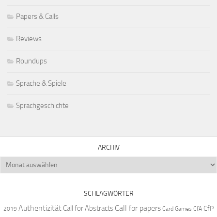
Papers & Calls
Reviews
Roundups
Sprache & Spiele
Sprachgeschichte
ARCHIV
Archiv
SCHLAGWÖRTER
Authentizität
Call for papers
Call for Abstracts
CfP
2019
Card Games
CfA