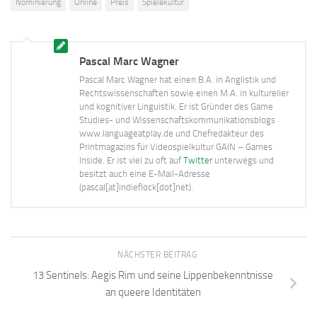
Nominierung
Online
Preis
Spielekultur
Pascal Marc Wagner
Pascal Marc Wagner hat einen B.A. in Anglistik und
Rechtswissenschaften sowie einen M.A. in kultureller
und kognitiver Linguistik. Er ist Gründer des Game
Studies- und Wissenschaftskommunikationsblogs
www.languageatplay.de und Chefredakteur des
Printmagazins für Videospielkultur GAIN – Games
Inside. Er ist viel zu oft auf
Twitter
unterwegs und
besitzt auch eine E-Mail-Adresse
(pascal[at]indieflock[dot]net).
NÄCHSTER BEITRAG
13 Sentinels: Aegis Rim und seine Lippenbekenntnisse
an queere Identitäten