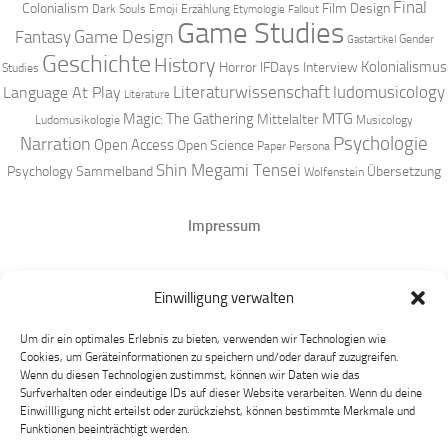
Final
Colonialism
Film Design
Dark Souls
Emoji
Erzählung
Etymologie
Fallout
Game Studies
Game Design
Fantasy
Gender
Gastartikel
Geschichte
History
Kolonialismus
Horror
IFDays
Interview
Studies
Literaturwissenschaft
ludomusicology
Language At Play
Literature
MTG
Magic: The Gathering
Mittelalter
Ludomusikologie
Musicology
Narration
Psychologie
Open Access
Open Science
Paper
Persona
Shin Megami Tensei
Psychology
Sammelband
Übersetzung
Wolfenstein
Impressum
Datenschutz
Einwilligung verwalten
Mastodon
Um dir ein optimales Erlebnis zu bieten, verwenden wir Technologien wie
Cookies, um Geräteinformationen zu speichern und/oder darauf zuzugreifen.
Wenn du diesen Technologien zustimmst, können wir Daten wie das
Surfverhalten oder eindeutige IDs auf dieser Website verarbeiten. Wenn du deine
Einwillligung nicht erteilst oder zurückziehst, können bestimmte Merkmale und
Funktionen beeinträchtigt werden.