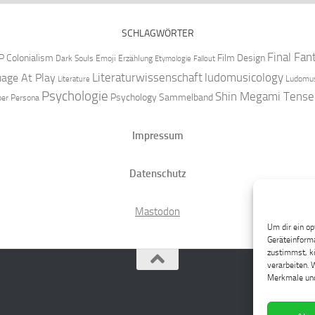
SCHLAGWÖRTER
Final Fan
P
Colonialism
Film Design
Dark Souls
Emoji
Erzählung
Etymologie
Fallout
Literaturwissenschaft
ludomusicology
age At Play
Ludomus
Literature
Psychologie
Shin Megami Tense
Psychology
Sammelband
per
Persona
Impressum
Datenschutz
Mastodon
Um dir ein op
Geräteinforma
zustimmst, kö
verarbeiten. 
Merkmale und