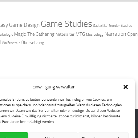
Game Studies
Game Design
tasy
Gender Studies
Gastartikel
Narration
MTG
Magic: The Gathering
Open
Mittelalter
ikologie
Musicology
i
Übersetzung
Wolfenstein
Einwilligung verwalten
timales Erlebnis zu bieten, verwenden wir Technologien wie Cookies, um
tionen zu speichern und/oder darauf zuzugreifen. Wenn du diesen Technologien
nnen wir Daten wie das Surfverhalten oder eindeutige IDs auf dieser Website
Wenn du deine Einwillligung nicht erteilst oder zurückziehst, können bestimmte
 Funktionen beeinträchtigt werden.