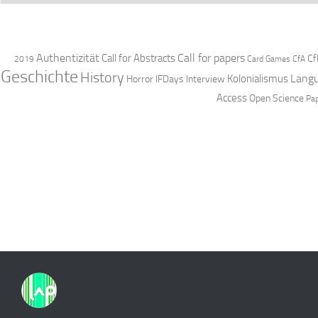
Authentizität
Call for papers
Call for Abstracts
Cf
2019
Card Games
CfA
Geschichte
History
Langu
Kolonialismus
Horror
IFDays
Interview
Access
Open Science
Pa