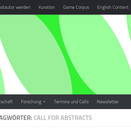
stautor werden
Kuration
Game Corpus
English Content
lschaft
Forschung
Termine und Calls
Newsletter
LAGWÖRTER:
CALL FOR ABSTRACTS