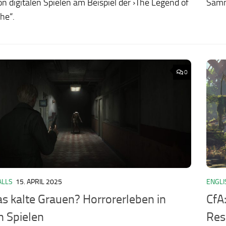
n digitalen Spielen am Beispiel der ›The Legend of
Samme
he“.
0
ALLS
15. APRIL 2025
ENGLI
as kalte Grauen? Horrorerleben in
CfA
n Spielen
Res