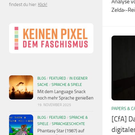
Analyse vo
findest du hier:
Klick!
Zelda‹-Rei
BLOG
/
FEATURED
/
IN EIGENER
SACHE
/
SPRACHE & SPIELE
Mit dem Language Snack
noch mehr Sprache genießen
19. NOVEMBER 2025
PAPERS & C
[CfA] D
BLOG
/
FEATURED
/
SPRACHE &
SPIELE
/
SPRACHGESCHICHTE
digitale
Phantasy Star (1987) auf