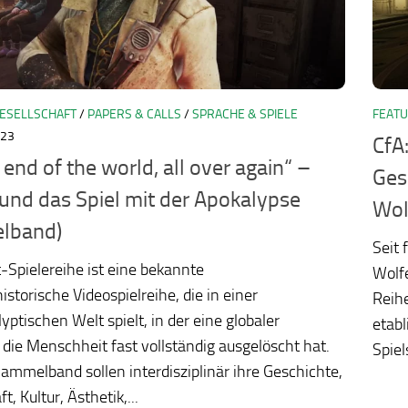
ESELLSCHAFT
/
PAPERS & CALLS
/
SPRACHE & SPIELE
FEAT
023
CfA
e end of the world, all over again“ –
Ges
 und das Spiel mit der Apokalypse
Wol
lband)
Seit 
t-Spielereihe ist eine bekannte
Wolfe
istorische Videospielreihe, die in einer
Reihe
yptischen Welt spielt, in der eine globaler
etabl
die Menschheit fast vollständig ausgelöscht hat.
Spiel
ammelband sollen interdisziplinär ihre Geschichte,
t, Kultur, Ästhetik,...