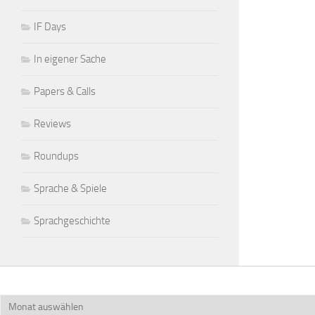
IF Days
In eigener Sache
Papers & Calls
Reviews
Roundups
Sprache & Spiele
Sprachgeschichte
Archiv