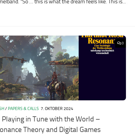
lband. “So … this is what the dream feels like. This is...
0
SH
/
PAPERS & CALLS
7. OKTOBER 2024
: Playing in Tune with the World –
onance Theory and Digital Games