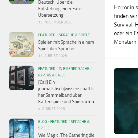
Deutsch: Über die
Horror in 
Entstehung einer Fan-
Übersetzung
finden wir
13. NOVEMBER 2025
Survival-H
oder ein F
FEATURED
/
SPRACHE & SPIELE
Monstern o
Spielen mit Sprache in einem
Spiel über Sprache
11. AUGUST 2025
FEATURED
/
IN EIGENER SACHE
/
PAPERS & CALLS
[Call] Ein
journalistisch|wissenschaftlic
her Sammelband über
Kartenspiele und Spielkarten
4. AUGUST 2025
BLOG
/
FEATURED
/
SPRACHE &
SPIELE
Wie Magic: The Gathering die