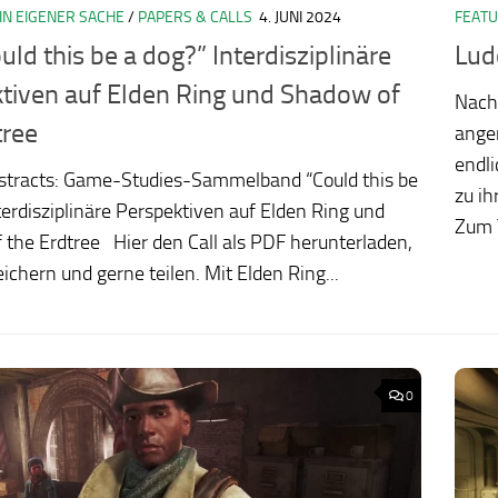
IN EIGENER SACHE
/
PAPERS & CALLS
4. JUNI 2024
FEAT
uld this be a dog?” Interdisziplinäre
Lud
tiven auf Elden Ring und Shadow of
Nach
tree
anger
endli
Abstracts: Game-Studies-Sammelband “Could this be
zu ih
terdisziplinäre Perspektiven auf Elden Ring und
Zum 
the Erdtree Hier den Call als PDF herunterladen,
eichern und gerne teilen. Mit Elden Ring...
0