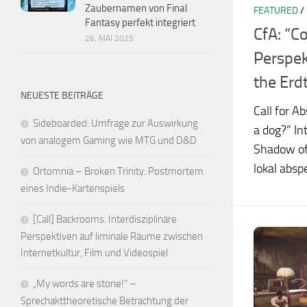
Zaubernamen von Final
FEATURED
/
Fantasy perfekt integriert
CfA: “Co
26. MAI 2025
Perspek
the Erd
NEUESTE BEITRÄGE
Call for 
Sideboarded: Umfrage zur Auswirkung
a dog?” In
von analogem Gaming wie MTG und D&D
Shadow of 
lokal absp
Ortomnia – Broken Trinity: Postmortem
eines Indie-Kartenspiels
[Call] Backrooms. Interdisziplinäre
Perspektiven auf liminale Räume zwischen
Internetkultur, Film und Videospiel
„My words are stone!“ –
Sprechakttheoretische Betrachtung der