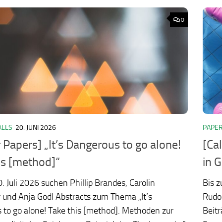
0
ALLS
20. JUNI 2026
PAPER
ology.org/ludo2026/
r Papers] „It’s Dangerous to go alone!
[Ca
is [method]“
in 
. Juli 2026 suchen Phillip Brandes, Carolin
Bis 
 und Anja Gödl Abstracts zum Thema „It’s
Rudol
to go alone! Take this [method]. Methoden zur
Beitr