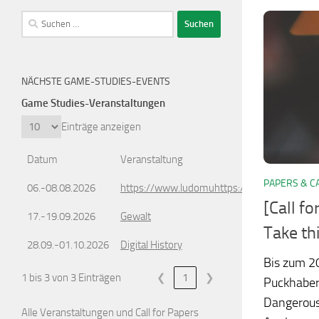
Suchen
nach:
NÄCHSTE GAME-STUDIES-EVENTS
Game Studies-Veranstaltungen
Einträge anzeigen
Datum
Veranstaltung
PAPERS & C
06.-08.08.2026
https://www.ludomuhttps://www.ludomusic
[Call fo
17.-19.09.2026
Gewalt
Take th
28.09.-01.10.2026
Digital History
Bis zum 20
1 bis 3 von 3 Einträgen
❮
1
❯
Puckhaber
Dangerous 
Alle Veranstaltungen und Call for Papers