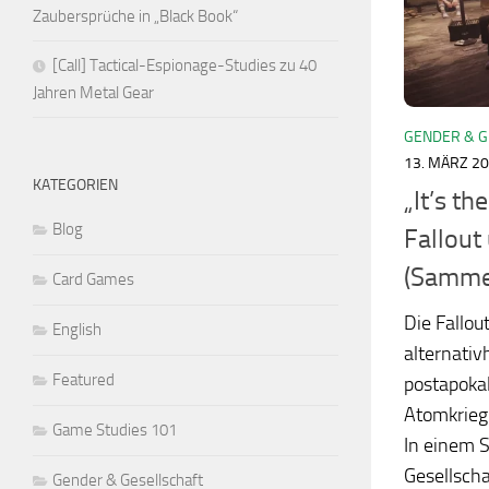
Zaubersprüche in „Black Book“
[Call] Tactical-Espionage-Studies zu 40
Jahren Metal Gear
GENDER & G
13. MÄRZ 2
KATEGORIEN
„It’s th
Blog
Fallout
(Samme
Card Games
Die Fallou
English
alternativh
Featured
postapokal
Atomkrieg 
Game Studies 101
In einem S
Gesellschaf
Gender & Gesellschaft