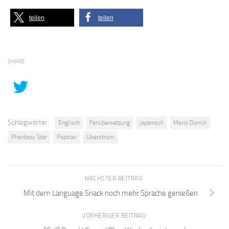
teilen
teilen
SHARE
Schlagwörter:
Englisch
Fanübersetzung
japanisch
Mario Donick
Phantasy Star
Popstar
Überstrom
NÄCHSTER BEITRAG
Mit dem Language Snack noch mehr Sprache genießen
VORHERIGER BEITRAG