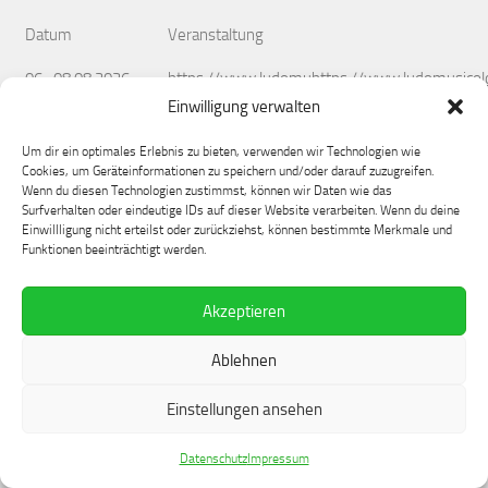
Datum
Veranstaltung
06.-08.08.2026
https://www.ludomuhttps://www.ludomusicol
Einwilligung verwalten
17.-19.09.2026
Gewalt
Um dir ein optimales Erlebnis zu bieten, verwenden wir Technologien wie
28.09.-01.10.2026
Digital History
Cookies, um Geräteinformationen zu speichern und/oder darauf zuzugreifen.
Wenn du diesen Technologien zustimmst, können wir Daten wie das
Surfverhalten oder eindeutige IDs auf dieser Website verarbeiten. Wenn du deine
1 bis 3 von 3 Einträgen
Einwillligung nicht erteilst oder zurückziehst, können bestimmte Merkmale und
Funktionen beeinträchtigt werden.
❮
1
❯
Akzeptieren
Alle Veranstaltungen und Call for Papers findest du hier:
Klick!
Ablehnen
Einstellungen ansehen
Datenschutz
Impressum