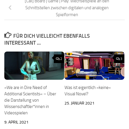
[Call] Board | Game | Play: Wechselspiele an den
Schnittstellen zwischen digitalen und analogen
Spielformen
FÜR DICH VIELLEICHT EBENFALLS
INTERESSANT …
2
3
»We are in Dire Need of
Was ist eigentlich »keine«
Additional Scientists« – Über
Visual Novel?
die Darstellung von
25. JANUAR 2021
Wissenschaftler*innen in
Videospielen
9. APRIL 2021