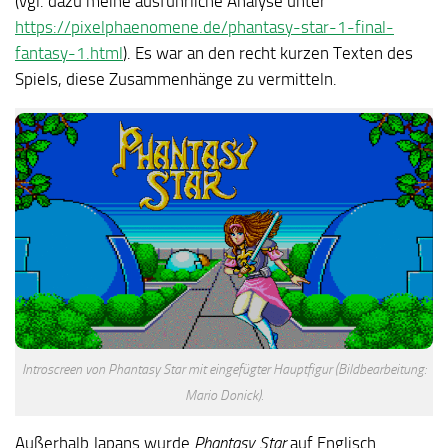
(vgl. dazu meine ausführliche Analyse unter
https://pixelphaenomene.de/phantasy-star-1-final-
fantasy-1.html
). Es war an den recht kurzen Texten des
Spiels, diese Zusammenhänge zu vermitteln.
Introscreen von Phantasy Star mit eingefügter Hauptfigur (Bildbearbeitung:
Mario Donick).
Außerhalb Japans wurde
Phantasy Star
auf Englisch