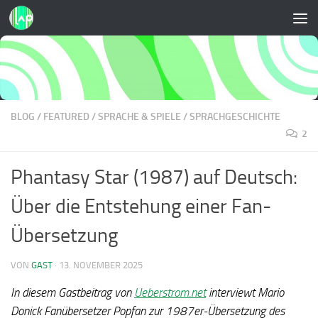
Zum Inhalt springen
BLOG
/
FEATURED
/
SPRACHE & SPIELE
/
SPRACHGESCHICHTE
2
Phantasy Star (1987) auf Deutsch:
Über die Entstehung einer Fan-
Übersetzung
VON
GAST
·
13. NOVEMBER 2025
In diesem Gastbeitrag von
Ueberstrom.net
interviewt Mario
Donick Fanübersetzer Popfan zur 1987er-Übersetzung des