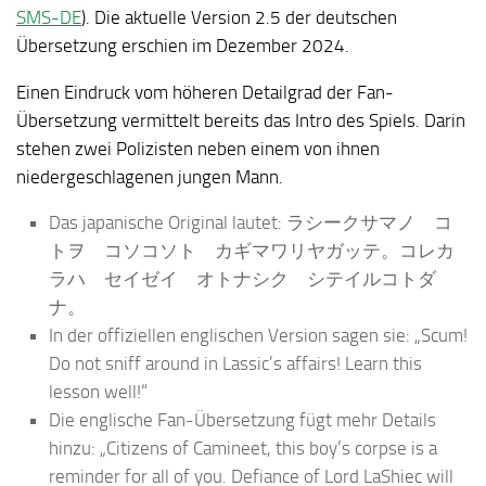
SMS-DE
). Die aktuelle Version 2.5 der deutschen
Übersetzung erschien im Dezember 2024.
Einen Eindruck vom höheren Detailgrad der Fan-
Übersetzung vermittelt bereits das Intro des Spiels. Darin
stehen zwei Polizisten neben einem von ihnen
niedergeschlagenen jungen Mann.
Das japanische Original lautet: ラシークサマノ コ
トヲ コソコソト カギマワリヤガッテ。コレカ
ラハ セイゼイ オトナシク シテイルコトダ
ナ。
In der offiziellen englischen Version sagen sie: „Scum!
Do not sniff around in Lassic’s affairs! Learn this
lesson well!“
Die englische Fan-Übersetzung fügt mehr Details
hinzu: „Citizens of Camineet, this boy’s corpse is a
reminder for all of you. Defiance of Lord LaShiec will