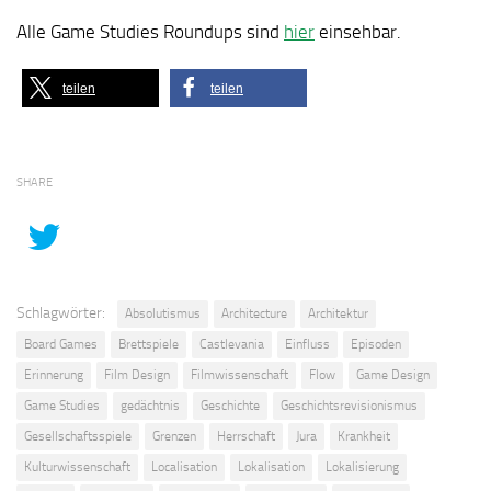
Alle Game Studies Roundups sind
hier
einsehbar.
teilen
teilen
SHARE
Schlagwörter:
Absolutismus
Architecture
Architektur
Board Games
Brettspiele
Castlevania
Einfluss
Episoden
Erinnerung
Film Design
Filmwissenschaft
Flow
Game Design
Game Studies
gedächtnis
Geschichte
Geschichtsrevisionismus
Gesellschaftsspiele
Grenzen
Herrschaft
Jura
Krankheit
Kulturwissenschaft
Localisation
Lokalisation
Lokalisierung