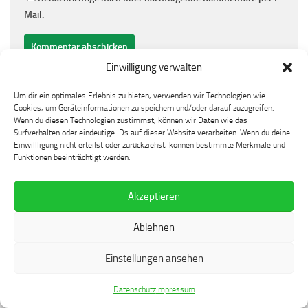
Mail.
Einwilligung verwalten
Um dir ein optimales Erlebnis zu bieten, verwenden wir Technologien wie
FOLGEN:
Cookies, um Geräteinformationen zu speichern und/oder darauf zuzugreifen.
Wenn du diesen Technologien zustimmst, können wir Daten wie das
Surfverhalten oder eindeutige IDs auf dieser Website verarbeiten. Wenn du deine
Einwillligung nicht erteilst oder zurückziehst, können bestimmte Merkmale und
Suchen
Funktionen beeinträchtigt werden.
nach:
Akzeptieren
NÄCHSTE GAME-STUDIES-EVENTS
Ablehnen
Game Studies-Veranstaltungen
Einstellungen ansehen
Einträge anzeigen
Datenschutz
Impressum
Datum
Veranstaltung