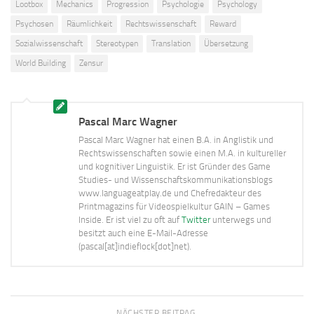
Lootbox
Mechanics
Progression
Psychologie
Psychology
Psychosen
Räumlichkeit
Rechtswissenschaft
Reward
Sozialwissenschaft
Stereotypen
Translation
Übersetzung
World Building
Zensur
Pascal Marc Wagner
Pascal Marc Wagner hat einen B.A. in Anglistik und
Rechtswissenschaften sowie einen M.A. in kultureller
und kognitiver Linguistik. Er ist Gründer des Game
Studies- und Wissenschaftskommunikationsblogs
www.languageatplay.de und Chefredakteur des
Printmagazins für Videospielkultur GAIN – Games
Inside. Er ist viel zu oft auf
Twitter
unterwegs und
besitzt auch eine E-Mail-Adresse
(pascal[at]indieflock[dot]net).
NÄCHSTER BEITRAG