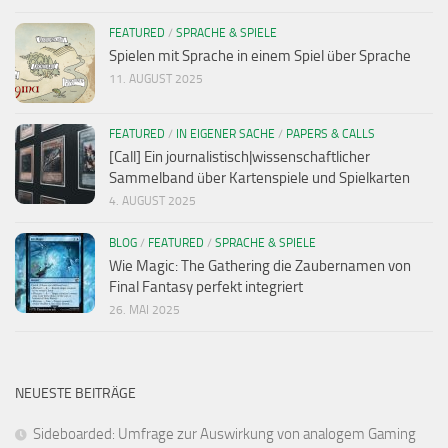
FEATURED
/
SPRACHE & SPIELE
Spielen mit Sprache in einem Spiel über Sprache
11. AUGUST 2025
FEATURED
/
IN EIGENER SACHE
/
PAPERS & CALLS
[Call] Ein journalistisch|wissenschaftlicher
Sammelband über Kartenspiele und Spielkarten
4. AUGUST 2025
BLOG
/
FEATURED
/
SPRACHE & SPIELE
Wie Magic: The Gathering die Zaubernamen von
Final Fantasy perfekt integriert
26. MAI 2025
NEUESTE BEITRÄGE
Sideboarded: Umfrage zur Auswirkung von analogem Gaming