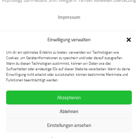
Shin Megami Tensei
Psychology
Sammelband
Übersetzung
Wolfenstein
Impressum
Datenschutz
Einwilligung verwalten
Mastodon
Um dir ein optimales Erlebnis zu bieten, verwenden wir Technologien wie
Cookies, um Geräteinformationen zu speichern und/oder darauf zuzugreifen.
Wenn du diesen Technologien zustimmst, können wir Daten wie das
Surfverhalten oder eindeutige IDs auf dieser Website verarbeiten. Wenn du deine
Einwillligung nicht erteilst oder zurückziehst, können bestimmte Merkmale und
Funktionen beeinträchtigt werden.
Akzeptieren
Language at Play © 2026. Alle Rechte vorbehalten.
Ablehnen
Präsentiert von
- Entworfen mit dem
Hueman-Theme
Einstellungen ansehen