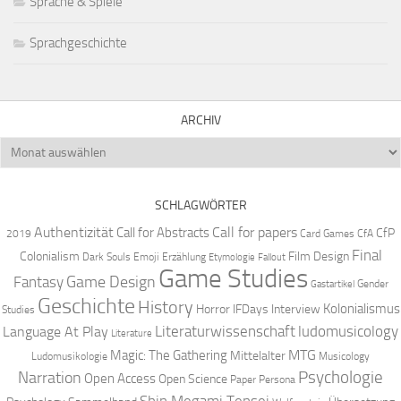
Sprache & Spiele
Sprachgeschichte
ARCHIV
Archiv
SCHLAGWÖRTER
Authentizität
Call for papers
Call for Abstracts
CfP
2019
Card Games
CfA
Final
Colonialism
Film Design
Dark Souls
Emoji
Erzählung
Etymologie
Fallout
Game Studies
Game Design
Fantasy
Gender
Gastartikel
Geschichte
History
Kolonialismus
Horror
IFDays
Interview
Studies
Literaturwissenschaft
ludomusicology
Language At Play
Literature
MTG
Magic: The Gathering
Mittelalter
Ludomusikologie
Musicology
Narration
Psychologie
Open Access
Open Science
Paper
Persona