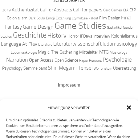
SCHLAGWÖRTER
Authentizität
Call for papers
Call for Abstracts
CfP
2019
Card Games
CfA
Final
Colonialism
Film Design
Dark Souls
Emoji
Erzählung
Etymologie
Fallout
Game Studies
Game Design
Fantasy
Gender
Gastartikel
Geschichte
History
Kolonialismus
Horror
IFDays
Interview
Studies
Literaturwissenschaft
ludomusicology
Language At Play
Literature
MTG
Magic: The Gathering
Mittelalter
Ludomusikologie
Musicology
Narration
Psychologie
Open Access
Open Science
Paper
Persona
Shin Megami Tensei
Psychology
Sammelband
Übersetzung
Wolfenstein
Impressum
Datenschutz
Einwilligung verwalten
Mastodon
Um dir ein optimales Erlebnis zu bieten, verwenden wir Technologien wie
Cookies, um Geräteinformationen zu speichern und/oder darauf zuzugreifen.
Wenn du diesen Technologien zustimmst, können wir Daten wie das
Surfverhalten oder eindeutige IDs auf dieser Website verarbeiten. Wenn du deine