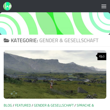
Zum Inhalt springen
KATEGORIE:
GENDER & GESELLSCHAFT
0
BLOG
/
FEATURED
/
GENDER & GESELLSCHAFT
/
SPRACHE &