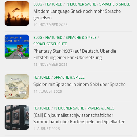
BLOG
/
FEATURED
/
IN EIGENER SACHE
/
SPRACHE & SPIELE
Mit dem Language Snack noch mehr Sprache
genießen
19. NOVEMBER 2025
BLOG
/
FEATURED
/
SPRACHE & SPIELE
/
SPRACHGESCHICHTE
Phantasy Star (1987) auf Deutsch: Über die
Entstehung einer Fan-Übersetzung
13. NOVEMBER 2025
FEATURED
/
SPRACHE & SPIELE
Spielen mit Sprache in einem Spiel über Sprache
11. AUGUST 2025
FEATURED
/
IN EIGENER SACHE
/
PAPERS & CALLS
[Call] Ein journalistisch|wissenschaftlicher
Sammelband über Kartenspiele und Spielkarten
4. AUGUST 2025