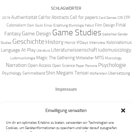
SCHLAGWÖRTER
Authentizität
Call for papers
Call for Abstracts
CfP
2019
Card Games
CfA
Final
Colonialism
Film Design
Dark Souls
Emoji
Erzählung
Etymologie
Fallout
Game Studies
Game Design
Fantasy
Gender
Gastartikel
Geschichte
History
Kolonialismus
Horror
IFDays
Interview
Studies
Literaturwissenschaft
ludomusicology
Language At Play
Literature
MTG
Magic: The Gathering
Mittelalter
Ludomusikologie
Musicology
Narration
Psychologie
Open Access
Open Science
Paper
Persona
Shin Megami Tensei
Psychology
Sammelband
Übersetzung
Wolfenstein
Impressum
Datenschutz
Einwilligung verwalten
Mastodon
Um dir ein optimales Erlebnis zu bieten, verwenden wir Technologien wie
Cookies, um Geräteinformationen zu speichern und/oder darauf zuzugreifen.