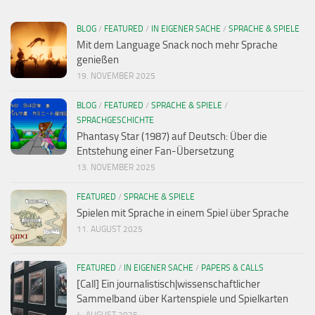
BLOG
/
FEATURED
/
IN EIGENER SACHE
/
SPRACHE & SPIELE
Mit dem Language Snack noch mehr Sprache
genießen
19. NOVEMBER 2025
BLOG
/
FEATURED
/
SPRACHE & SPIELE
/
SPRACHGESCHICHTE
Phantasy Star (1987) auf Deutsch: Über die
Entstehung einer Fan-Übersetzung
13. NOVEMBER 2025
FEATURED
/
SPRACHE & SPIELE
Spielen mit Sprache in einem Spiel über Sprache
11. AUGUST 2025
FEATURED
/
IN EIGENER SACHE
/
PAPERS & CALLS
[Call] Ein journalistisch|wissenschaftlicher
Sammelband über Kartenspiele und Spielkarten
4. AUGUST 2025