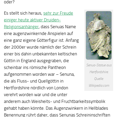
oder?
Es stellt sich heraus,
sehr zur Freude
einiger heute aktiver Druiden-
Religionsanhänger
, dass Senuas Name
eine augenzwinkernde Anspielen auf
eine ganz eigene Götterfigur ist. Anfang
der 2000er wurde nämlich der Schrein
einer bis dahin unbekannten keltischen
Göttin in England ausgegraben, die
Senua-Statue aus
scheinbar ins römische Pantheon
Hertfordshire.
aufgenommen worden war – Senuna,
Quelle:
die als Fluss- und Quellgöttin in
Wikipedia.com
Hertfordshire nördlich von London
verehrt worden war und die unter
anderem auch Weisheits- und Fruchtbarkeitssymbolik
gehabt haben könnte. Das Augenzwinkern in Hellblades
Benennung rührt daher, dass Senunas Schreininschriften