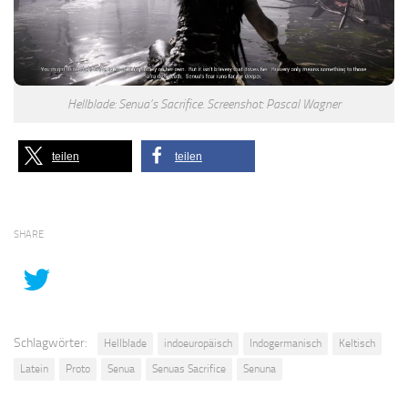
Hellblade: Senua’s Sacrifice. Screenshot: Pascal Wagner
teilen
teilen
SHARE
Schlagwörter:
Hellblade
indoeuropäisch
Indogermanisch
Keltisch
Latein
Proto
Senua
Senuas Sacrifice
Senuna