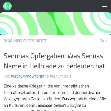
Zum Inhalt springen
BLOG
/
SPRACHGESCHICHTE
3
Senunas Opfergaben: Was Senuas
Name in Hellblade zu bedeuten hat
VON
PASCAL MARC WAGNER
·
9. FEBRUAR 2018
Eine keltische Kriegerin, die von ihrer piktischen
Heimatinsel aufbricht, um im Totenland der nordischen
Wikinger ihren Gatten zu finden: Das verspricht einen Mix
an Kulturen, denn
Hellblade: Senua’s Sacrifice
zu