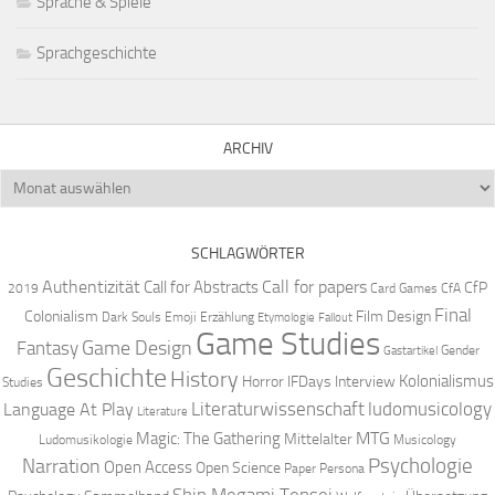
Sprache & Spiele
Sprachgeschichte
ARCHIV
Archiv
SCHLAGWÖRTER
Authentizität
Call for papers
Call for Abstracts
CfP
2019
Card Games
CfA
Final
Colonialism
Film Design
Dark Souls
Emoji
Erzählung
Etymologie
Fallout
Game Studies
Game Design
Fantasy
Gender
Gastartikel
Geschichte
History
Kolonialismus
Horror
IFDays
Interview
Studies
Literaturwissenschaft
ludomusicology
Language At Play
Literature
MTG
Magic: The Gathering
Mittelalter
Ludomusikologie
Musicology
Narration
Psychologie
Open Access
Open Science
Paper
Persona