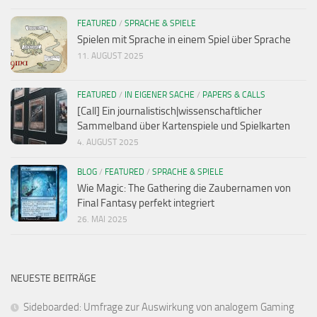
FEATURED
/
SPRACHE & SPIELE
Spielen mit Sprache in einem Spiel über Sprache
11. AUGUST 2025
FEATURED
/
IN EIGENER SACHE
/
PAPERS & CALLS
[Call] Ein journalistisch|wissenschaftlicher
Sammelband über Kartenspiele und Spielkarten
4. AUGUST 2025
BLOG
/
FEATURED
/
SPRACHE & SPIELE
Wie Magic: The Gathering die Zaubernamen von
Final Fantasy perfekt integriert
26. MAI 2025
NEUESTE BEITRÄGE
Sideboarded: Umfrage zur Auswirkung von analogem Gaming