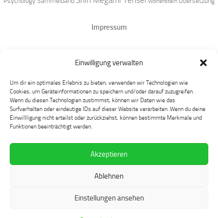
Shin Megami Tensei
Psychology
Sammelband
Übersetzung
Wolfenstein
Impressum
Datenschutz
Einwilligung verwalten
Mastodon
Um dir ein optimales Erlebnis zu bieten, verwenden wir Technologien wie
Cookies, um Geräteinformationen zu speichern und/oder darauf zuzugreifen.
Wenn du diesen Technologien zustimmst, können wir Daten wie das
Surfverhalten oder eindeutige IDs auf dieser Website verarbeiten. Wenn du deine
Einwillligung nicht erteilst oder zurückziehst, können bestimmte Merkmale und
Funktionen beeinträchtigt werden.
Akzeptieren
Language at Play © 2026. Alle Rechte vorbehalten.
Ablehnen
Präsentiert von
- Entworfen mit dem
Hueman-Theme
Einstellungen ansehen