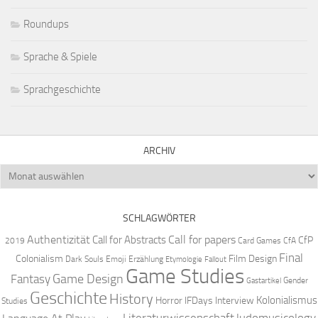
Roundups
Sprache & Spiele
Sprachgeschichte
ARCHIV
Archiv
SCHLAGWÖRTER
Authentizität
Call for papers
Call for Abstracts
CfP
2019
Card Games
CfA
Final
Colonialism
Film Design
Dark Souls
Emoji
Erzählung
Etymologie
Fallout
Game Studies
Game Design
Fantasy
Gender
Gastartikel
Geschichte
History
Kolonialismus
Horror
IFDays
Interview
Studies