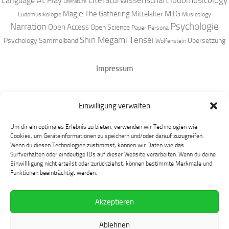
Literaturwissenschaft
ludomusicology
Language At Play
Literature
MTG
Magic: The Gathering
Mittelalter
Ludomusikologie
Musicology
Narration
Psychologie
Open Access
Open Science
Paper
Persona
Shin Megami Tensei
Psychology
Sammelband
Übersetzung
Wolfenstein
Impressum
Datenschutz
Einwilligung verwalten
Mastodon
Um dir ein optimales Erlebnis zu bieten, verwenden wir Technologien wie
Cookies, um Geräteinformationen zu speichern und/oder darauf zuzugreifen.
Wenn du diesen Technologien zustimmst, können wir Daten wie das
Surfverhalten oder eindeutige IDs auf dieser Website verarbeiten. Wenn du deine
Einwillligung nicht erteilst oder zurückziehst, können bestimmte Merkmale und
Funktionen beeinträchtigt werden.
Akzeptieren
Language at Play © 2026. Alle Rechte vorbehalten.
Ablehnen