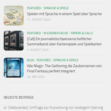
FEATURED
/
SPRACHE & SPIELE
Spielen mit Sprache in einem Spiel über Sprache
11. AUGUST 2025
FEATURED
/
IN EIGENER SACHE
/
PAPERS & CALLS
[Call] Ein journalistisch|wissenschaftlicher
Sammelband über Kartenspiele und Spielkarten
4. AUGUST 2025
BLOG
/
FEATURED
/
SPRACHE & SPIELE
Wie Magic: The Gathering die Zaubernamen von
Final Fantasy perfekt integriert
26. MAI 2025
NEUESTE BEITRÄGE
Sideboarded: Umfrage zur Auswirkung von analogem Gaming