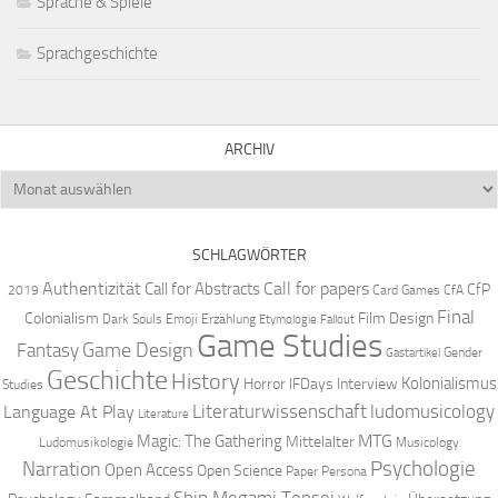
Sprache & Spiele
Sprachgeschichte
ARCHIV
Archiv
SCHLAGWÖRTER
Authentizität
Call for papers
Call for Abstracts
CfP
2019
Card Games
CfA
Final
Colonialism
Film Design
Dark Souls
Emoji
Erzählung
Etymologie
Fallout
Game Studies
Game Design
Fantasy
Gender
Gastartikel
Geschichte
History
Kolonialismus
Horror
IFDays
Interview
Studies
Literaturwissenschaft
ludomusicology
Language At Play
Literature
MTG
Magic: The Gathering
Mittelalter
Ludomusikologie
Musicology
Narration
Psychologie
Open Access
Open Science
Paper
Persona