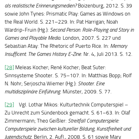
als realistische Erinnerungsmedien?
Boizenburg, 2012. S. 39
sowie John Tynes: Prismatic Play: Games as Windows on
the Real World. S. 221–229. In: Pat Harrigan; Noah
Wardrip-Fruin (Hg.):
Second Person. Role-Playing and Story in
Games and Playable Media
. London, 2007. S. 227 und
Sebastian Atay: The Rhetoric of Puerto Rice. In:
Memory
Insufficent. The Games History E-Zine
. Nr. 4, Juli 2013. S. 12.
[28]
Meleas Kocher; René Kocher; Beat Suter:
Sinnsysteme Shooter. S. 75–107. In: Matthias Bopp; Rolf
N. Nohr; Serjoscha Wiemer (Hg.):
Shooter. Eine
multidisziplinäre Einführung
. Münster, 2009. S. 77.
[29]
Vgl. Lothar Mikos: Kulturtechnik Computerspiel –
Zu Unrecht zum Sündenbock gemacht. S. 61–63. In: Olaf
Zimmermann; Theo Geißler:
Streitfall Computerspiele:
Computerspiele zwischen kultureller Bildung, Kunstfreiheit und
Jugendschutz
. Berlin, 2. Aufl., 2008. S. 61 sowie Mary