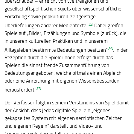
überschaubar – er reicht von Weltreligionen und
gesellschaftspolitischen Sujets über wissenschaftliche
Forschung sowie popkulturell-zeitgeistige
[25]
Überlieferungen anderer Medientexte.
Dabei greifen
Spiele auf „Bilder, Erzählungen und Symbole [zurück], die
in unseren kulturellen Praktiken und in unserem
[26]
Alltagsleben bestimmte Bedeutungen besitzen“
. In der
Rezeption durch die SpielerInnen erfolgt durch das
Spielen die sinnstiftende Zusammenführung von
Bedeutungsangeboten, welche oftmals einen Abgleich
oder eine Anreichung mit eigenen Wissensbeständen
[27]
herausfordert.
Der Verfasser folgt in seinem Verständnis von Spiel damit
der Ansicht, dass jedes digitale Spiel ein „eigenes
gekapseltes System mit eigenen semiotischen Zeichen
und eigenen Regeln“ darstellt und Video- und
Computerspiele dergestalt zu komplexen