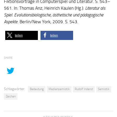
Fiktionsvorträge in Computerspiel und Literatur. S. 543–
561. In: Thomas Anz; Heinrich Kaulen (Hg.):
Literatur als
Spiel. Evolutionsbiologische, ästhetische und pädagogische
Aspekte
. Berlin/New York, 2009. S. 543.
teilen
teilen
SHARE
Schlagwörter:
Bedeutung
Mediensemiotik
Rudolf Inderst
Semiotik
Zeichen