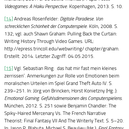
Videogames: A Haiku Perspective
. Kopenhagen, 2013. S. 10.
[14]
Andreas Rosenfelder:
Digitale Paradiese. Von
schrecklichen Schönheit der Computerspiele
. Köln, 2008. S.
132; vgl. auch Shawn Graham: Pulling Back the Curtain:
Writing History Through Video Games. URL:
http://epress.trincoll.edu/web­wri­ting/ chapter/graham.
Erstellt: 2014. Letzter Zugriff: 04.05.2015.
[15]
Vgl. Sebastian Ring: ‚das hat mir fast mein kleines
zerrissen‘. Anmerkungen zur Rolle von Emotionen beim
moralischen Urteilen im Spiel Grand Theft Auto IV. S.
239–251. In: Jörg von Brincken; Horst Konietzny (Hg:.):
Emotional Gaming.
Gefühls­dimensionen des Computerspielens
.
München, 2012. S. 251 sowie Benjamin Chandler: The
Spiky-Haired Mercenary Vs. The French Narrative
Theorist: Final Fantasy VII And The Writerly Text. S. 5–20.
In: Jason P. Blahuta; Michael S. Beaulieu (Hg.):
Final Fantasy