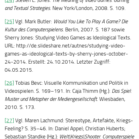
and Textual Strategies
. New York/London, 2008. S. 109.
[25]
Vgl. Mark Butler:
Would You Like To Play A Game? Die
Kultur des Computerspielens
. Berlin, 2007. S. 187 sowie
Sherry Jones: Studying Video Games as Ideological Texts.
URL: http://de.slideshare.net/autnes/studying-video-
games-as-ideological-texts-by-sherry-jones-october-
24-2014. Erstellt: 24.10.2014. Letzter Zugriff:
04.05.2015.
[26]
Tobias Bevc: Visuelle Kommunikation und Politik in
Videospielen. S. 169–191. In: Caja Thimm (Hg.):
Das Spiel:
Muster und Metapher der Mediengesellschaft
. Wiesbaden,
2010. S. 173.
[27]
Vgl. Maren Lachmund: Stereotype, Artefakte, Kriegs-
Feeling? S. 35–46. In: Daniel Appel; Christian Huberts;
Sebastian Standke (Hg.):
Welt
|Kriegs|Shooter. Computerspiele