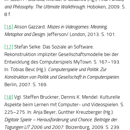
and Philosophy. The Ultimate Walkthrough
. Hoboken, 2009. S.
8 f.
[16]
Alison Gazzard:
Mazes in Videogames: Meaning,
Metaphor and Design
. Jefferson/ London, 2013. S. 101.
[17]
Stefan Selke: Das Soziale an Software.
Rekonstruktion impliziter Gesellschaftsmodelle bei der
Entwicklung des Computerspiels MyTown. S. 167–193.
In: Tobias Bevc (Hg.):
Computerspiele und Politik. Zur
Konstruktion von Politik und Gesellschaft in Computerspielen
.
Berlin, 2007. S. 169.
[18]
Vgl. Steffen Bruckner; Dennis K. Mendel: Kulturelle
Aspekte beim Lernen mit Computer- und Videospielen. S.
225–275. In: Anja Beyer; Gunther Kreuzberger (Hg.):
Digitale Spiele – Herausforderung und Chance. Beiträge der
Tagungen LIT 2006 und 2007
. Boizenburg, 2009. S. 239.