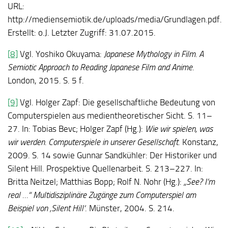
URL:
http://mediensemiotik.de/uploads/media/Grundlagen.pdf.
Erstellt: o.J. Letzter Zugriff: 31.07.2015.
[8]
Vgl. Yoshiko Okuyama:
Japanese Mythology in Film. A
Semiotic Approach to Reading Japanese Film and Anime
.
London, 2015. S. 5 f.
[9]
Vgl. Holger Zapf: Die gesellschaftliche Bedeutung von
Computerspielen aus medientheoretischer Sicht. S. 11–
27. In: Tobias Bevc; Holger Zapf (Hg.):
Wie wir spielen, was
wir werden. Computerspiele in unserer Gesellschaft
. Konstanz,
2009. S. 14 sowie Gunnar Sandkühler: Der Historiker und
Silent Hill. Prospektive Quellenarbeit. S. 213–227. In:
Britta Neitzel; Matthias Bopp; Rolf N. Nohr (Hg.):
„See? I’m
real …“ Multidisziplinäre Zugänge zum Computerspiel am
Beispiel von ‚Silent Hill‘
. Münster, 2004. S. 214.