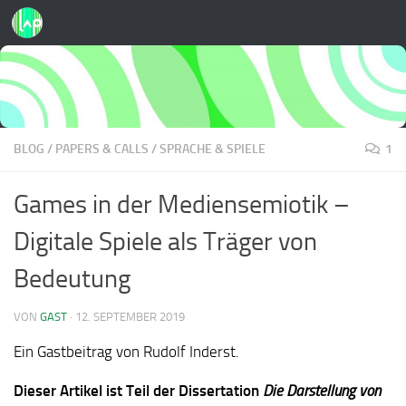
Zum Inhalt springen
BLOG
/
PAPERS & CALLS
/
SPRACHE & SPIELE
1
Games in der Mediensemiotik –
Digitale Spiele als Träger von
Bedeutung
VON
GAST
·
12. SEPTEMBER 2019
Ein Gastbeitrag von Rudolf Inderst.
Dieser Artikel ist Teil der Dissertation
Die Darstellung von