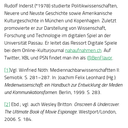
Rudolf Inderst (*1978) studierte Politikwissenschaften,
Neuere und Neuste Geschichte sowie Amerikanische
Kulturgeschichte in München und Kopenhagen. Zuletzt
promovierte er zur Darstellung von Wissenschaft,
Forschung und Technologie im digitalen Spiel an der
Universität Passau. Er leitet das Ressort Digitale Spiele
bei dem Online-Kulturjournal
nahaufnahmen.ch
. Auf
Twitter, XBL und PSN findet man ihn als
@BenFlavor
.
[1]
Vgl. Winfried Nöth: Mediennachbarwissenschaftten II:
Semiotik. S. 281–287. In: Joachim Felix Leonhard (Hg.):
Medienwissenschaft: ein Handbuch zur Entwicklung der Medien
und Kommunikationsformen
. Berlin, 1999. S. 283.
[2]
Ebd.; vgl. auch Wesley Britton:
Onscreen & Undercover.
The Ultimate Book of Movie Espionage
. Westport/London,
2006. S. 184.