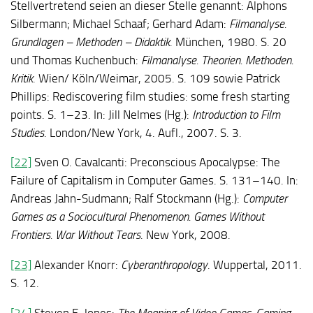
Stellvertretend seien an dieser Stelle genannt: Alphons
Silbermann; Michael Schaaf; Gerhard Adam:
Filmanalyse.
Grundlagen – Methoden – Didaktik
. München, 1980. S. 20
und Thomas Kuchenbuch:
Filmanalyse. Theorien. Methoden.
Kritik
. Wien/ Köln/Weimar, 2005. S. 109 sowie Patrick
Phillips: Rediscovering film studies: some fresh starting
points. S. 1–23. In: Jill Nelmes (Hg.):
Introduction to Film
Studies
. London/New York, 4. Aufl., 2007. S. 3.
[22]
Sven O. Cavalcanti: Preconscious Apocalypse: The
Failure of Capitalism in Computer Games. S. 131–140. In:
Andreas Jahn-Sudmann; Ralf Stockmann (Hg.):
Computer
Games as a Sociocultural Phenomenon. Games Without
Frontiers. War Without Tears
. New York, 2008.
[23]
Alexander Knorr:
Cyberanthropology
. Wuppertal, 2011.
S. 12.
[24]
Steven E. Jones:
The Meaning of Video Games. Gaming