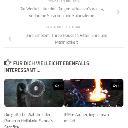
NÄCHSTER BEITRAG
Die Worte hinter den Dingen: »Heaven’s Vault«,
verlorene Sprachen und Kolonialerbe
VORHERIGER BEITRAG
„Fire Emblem: Three Houses“: Ritter, Ehre und
Männlichkeit
FÜR DICH VIELLEICHT EBENFALLS
INTERESSANT …
1
13
Die göttliche Wahrheit der
JRPG-Zauber, linguistisch
Runen in Hellblade: Senua’s
erklärt
Sacrifice