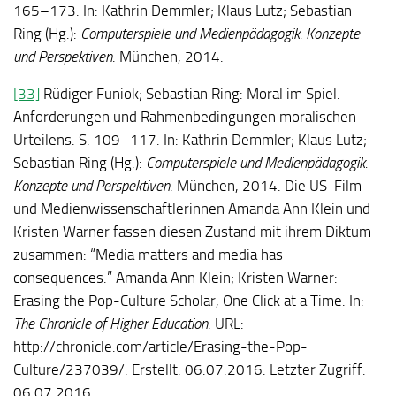
165–173. In: Kathrin Demmler; Klaus Lutz; Sebastian
Ring (Hg.):
Computerspiele und Medienpädagogik. Konzepte
und Perspektiven
. München, 2014.
[33]
Rüdiger Funiok; Sebastian Ring: Moral im Spiel.
Anforderungen und Rahmenbedingungen moralischen
Urteilens. S. 109–117. In: Kathrin Demmler; Klaus Lutz;
Sebastian Ring (Hg.):
Computerspiele und Medienpädagogik.
Konzepte und Perspektiven
. München, 2014. Die US-Film-
und Medienwissenschaftlerinnen Amanda Ann Klein und
Kristen Warner fassen diesen Zustand mit ihrem Diktum
zusammen: “Media matters and media has
consequences.” Amanda Ann Klein; Kristen Warner:
Erasing the Pop-Culture Scholar, One Click at a Time. In:
The Chronicle of Higher Educa
­tion
. URL:
http://chronicle.com/article/Erasing-the-Pop-
Culture/237039/. Erstellt: 06.07.2016. Letzter Zugriff:
06.07.2016.