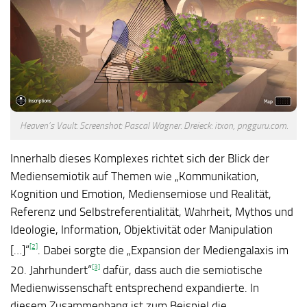
Heaven’s Vault. Screenshot: Pascal Wagner. Dreieck: itxon, pngguru.com.
Innerhalb dieses Komplexes richtet sich der Blick der
Mediensemiotik auf Themen wie „Kommunikation,
Kognition und Emotion, Mediensemiose und Realität,
Referenz und Selbstreferentialität, Wahrheit, Mythos und
Ideologie, Information, Objektivität oder Manipulation
[2]
[…]“
. Dabei sorgte die „Expansion der Mediengalaxis im
[3]
20. Jahrhundert“
dafür, dass auch die semiotische
Medienwissenschaft entsprechend expandierte. In
diesem Zusammenhang ist zum Beispiel die