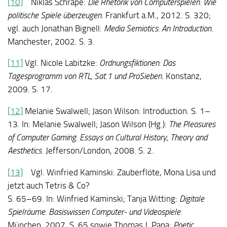
[10]
Niklas Schrape:
Die Rhetorik von Computerspielen. Wie
politische Spiele überzeugen
. Frankfurt a.M., 2012. S. 320;
vgl. auch Jonathan Bignell:
Media Semiotics: An Introduction
.
Manchester, 2002. S. 3.
[11]
Vgl. Nicole Labitzke:
Ordnungsfiktionen: Das
Tagesprogramm von RTL, Sat.1 und ProSieben
. Konstanz,
2009. S. 17.
[12]
Melanie Swalwell; Jason Wilson: Introduction. S. 1–
13. In: Melanie Swalwell; Jason Wilson (Hg.):
The Pleasures
of Computer Gaming. Essays on Cultural History, Theory and
Aesthetics
. Jefferson/London, 2008. S. 2.
[13]
Vgl. Winfried Kaminski: Zauberflöte, Mona Lisa und
jetzt auch Tetris & Co?
S. 65–69. In: Winfried Kaminski; Tanja Witting:
Digitale
Spielräume. Basiswissen Computer- und Videospiele
.
München, 2007. S. 65 sowie Thomas J. Papa:
Poetic