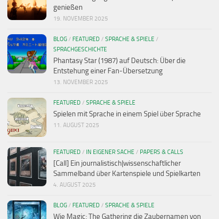
genießen
19. NOVEMBER 2025
BLOG
/
FEATURED
/
SPRACHE & SPIELE
/
SPRACHGESCHICHTE
Phantasy Star (1987) auf Deutsch: Über die
Entstehung einer Fan-Übersetzung
13. NOVEMBER 2025
FEATURED
/
SPRACHE & SPIELE
Spielen mit Sprache in einem Spiel über Sprache
11. AUGUST 2025
FEATURED
/
IN EIGENER SACHE
/
PAPERS & CALLS
[Call] Ein journalistisch|wissenschaftlicher
Sammelband über Kartenspiele und Spielkarten
4. AUGUST 2025
BLOG
/
FEATURED
/
SPRACHE & SPIELE
Wie Magic: The Gathering die Zaubernamen von