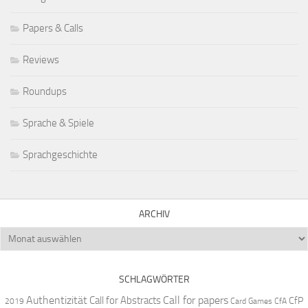
Papers & Calls
Reviews
Roundups
Sprache & Spiele
Sprachgeschichte
ARCHIV
Archiv
SCHLAGWÖRTER
Authentizität
Call for papers
Call for Abstracts
CfP
2019
Card Games
CfA