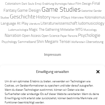
Final
Colonialism
Film Design
Dark Souls
Emoji
Erzählung
Etymologie
Fallout
Game Studies
Game Design
Fantasy
Gender
Gastartikel
Geschichte
History
Kolonialismus
Horror
IFDays
Interview
Studies
Literaturwissenschaft
ludomusicology
Language At Play
Literature
MTG
Magic: The Gathering
Mittelalter
Ludomusikologie
Musicology
Narration
Psychologie
Open Access
Open Science
Paper
Persona
Shin Megami Tensei
Psychology
Sammelband
Übersetzung
Wolfenstein
Impressum
Datenschutz
Einwilligung verwalten
Mastodon
Um dir ein optimales Erlebnis zu bieten, verwenden wir Technologien wie
Cookies, um Geräteinformationen zu speichern und/oder darauf zuzugreifen.
Wenn du diesen Technologien zustimmst, können wir Daten wie das
Surfverhalten oder eindeutige IDs auf dieser Website verarbeiten. Wenn du deine
Einwillligung nicht erteilst oder zurückziehst, können bestimmte Merkmale und
Funktionen beeinträchtigt werden.