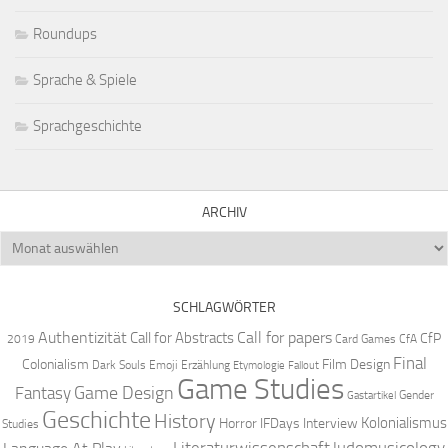
Roundups
Sprache & Spiele
Sprachgeschichte
ARCHIV
Archiv
SCHLAGWÖRTER
Authentizität
Call for papers
Call for Abstracts
CfP
2019
Card Games
CfA
Final
Colonialism
Film Design
Dark Souls
Emoji
Erzählung
Etymologie
Fallout
Game Studies
Game Design
Fantasy
Gender
Gastartikel
Geschichte
History
Kolonialismus
Horror
IFDays
Interview
Studies