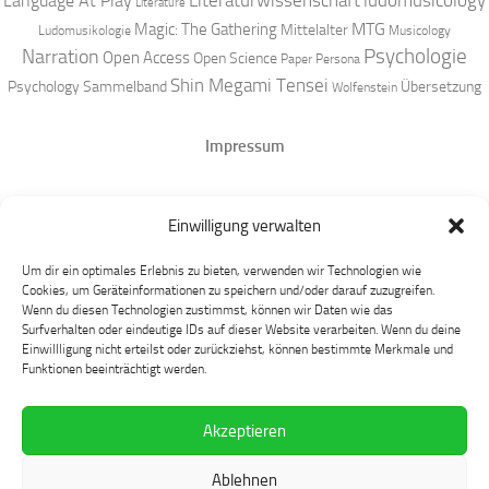
Literaturwissenschaft
ludomusicology
Language At Play
Literature
MTG
Magic: The Gathering
Mittelalter
Ludomusikologie
Musicology
Narration
Psychologie
Open Access
Open Science
Paper
Persona
Shin Megami Tensei
Psychology
Sammelband
Übersetzung
Wolfenstein
Impressum
Datenschutz
Einwilligung verwalten
Mastodon
Um dir ein optimales Erlebnis zu bieten, verwenden wir Technologien wie
Cookies, um Geräteinformationen zu speichern und/oder darauf zuzugreifen.
Wenn du diesen Technologien zustimmst, können wir Daten wie das
Surfverhalten oder eindeutige IDs auf dieser Website verarbeiten. Wenn du deine
Einwillligung nicht erteilst oder zurückziehst, können bestimmte Merkmale und
Funktionen beeinträchtigt werden.
Akzeptieren
Language at Play © 2026. Alle Rechte vorbehalten.
Ablehnen