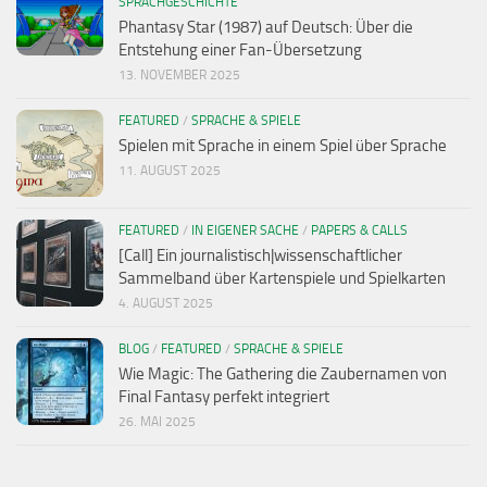
SPRACHGESCHICHTE
Phantasy Star (1987) auf Deutsch: Über die
Entstehung einer Fan-Übersetzung
13. NOVEMBER 2025
FEATURED
/
SPRACHE & SPIELE
Spielen mit Sprache in einem Spiel über Sprache
11. AUGUST 2025
FEATURED
/
IN EIGENER SACHE
/
PAPERS & CALLS
[Call] Ein journalistisch|wissenschaftlicher
Sammelband über Kartenspiele und Spielkarten
4. AUGUST 2025
BLOG
/
FEATURED
/
SPRACHE & SPIELE
Wie Magic: The Gathering die Zaubernamen von
Final Fantasy perfekt integriert
26. MAI 2025