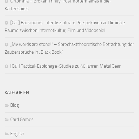
Ortomnia – Broken Trinity: Postmortem eines Indie-
Kartenspiels
[Call] Backrooms. Interdisziplinäre Perspektiven auf liminale
Räume zwischen Internetkultur, Film und Videospiel
„My words are stone!“ – Sprechakttheoretische Betrachtung der
Zaubersprüche in „Black Book“
[Call] Tactical-Espionage-Studies zu 40 Jahren Metal Gear
KATEGORIEN
Blog
Card Games
English