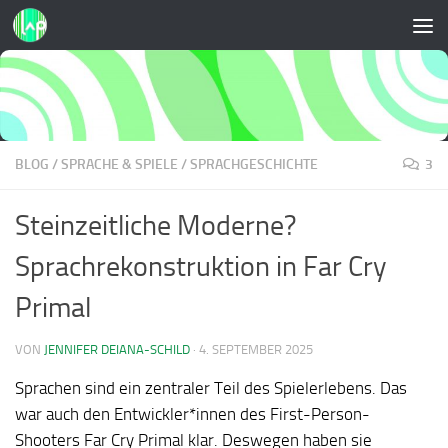
Zum Inhalt springen
BLOG
/
SPRACHE & SPIELE
/
SPRACHGESCHICHTE
3
Steinzeitliche Moderne?
Sprachrekonstruktion in Far Cry
Primal
VON
JENNIFER DEIANA-SCHILD
·
4. SEPTEMBER 2025
Sprachen sind ein zentraler Teil des Spielerlebens. Das
war auch den Entwickler*innen des First-Person-
Shooters
Far Cry Primal
klar. Deswegen haben sie