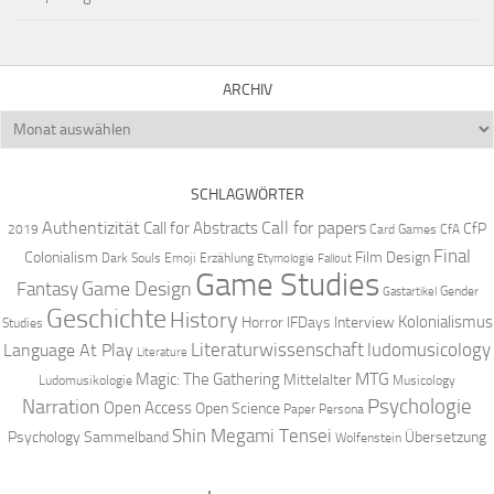
ARCHIV
Archiv
SCHLAGWÖRTER
Authentizität
Call for papers
Call for Abstracts
CfP
2019
Card Games
CfA
Final
Colonialism
Film Design
Dark Souls
Emoji
Erzählung
Etymologie
Fallout
Game Studies
Game Design
Fantasy
Gender
Gastartikel
Geschichte
History
Kolonialismus
Horror
IFDays
Interview
Studies
Literaturwissenschaft
ludomusicology
Language At Play
Literature
MTG
Magic: The Gathering
Mittelalter
Ludomusikologie
Musicology
Narration
Psychologie
Open Access
Open Science
Paper
Persona
Shin Megami Tensei
Psychology
Sammelband
Übersetzung
Wolfenstein