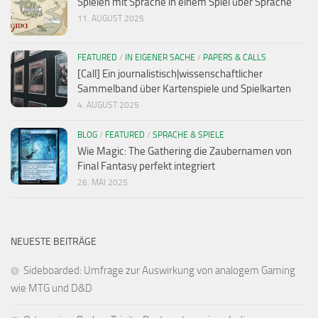
Spielen mit Sprache in einem Spiel über Sprache
11. AUGUST 2025
FEATURED
/
IN EIGENER SACHE
/
PAPERS & CALLS
[Call] Ein journalistisch|wissenschaftlicher
Sammelband über Kartenspiele und Spielkarten
4. AUGUST 2025
BLOG
/
FEATURED
/
SPRACHE & SPIELE
Wie Magic: The Gathering die Zaubernamen von
Final Fantasy perfekt integriert
26. MAI 2025
NEUESTE BEITRÄGE
Sideboarded: Umfrage zur Auswirkung von analogem Gaming
wie MTG und D&D