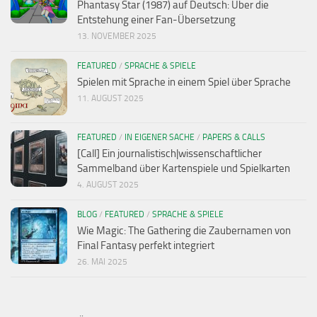
Phantasy Star (1987) auf Deutsch: Über die
Entstehung einer Fan-Übersetzung
13. NOVEMBER 2025
FEATURED
/
SPRACHE & SPIELE
Spielen mit Sprache in einem Spiel über Sprache
11. AUGUST 2025
FEATURED
/
IN EIGENER SACHE
/
PAPERS & CALLS
[Call] Ein journalistisch|wissenschaftlicher
Sammelband über Kartenspiele und Spielkarten
4. AUGUST 2025
BLOG
/
FEATURED
/
SPRACHE & SPIELE
Wie Magic: The Gathering die Zaubernamen von
Final Fantasy perfekt integriert
26. MAI 2025