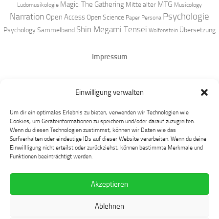
MTG
Magic: The Gathering
Mittelalter
Ludomusikologie
Musicology
Narration
Psychologie
Open Access
Open Science
Paper
Persona
Shin Megami Tensei
Psychology
Sammelband
Übersetzung
Wolfenstein
Impressum
Datenschutz
Einwilligung verwalten
Mastodon
Um dir ein optimales Erlebnis zu bieten, verwenden wir Technologien wie
Cookies, um Geräteinformationen zu speichern und/oder darauf zuzugreifen.
Wenn du diesen Technologien zustimmst, können wir Daten wie das
Surfverhalten oder eindeutige IDs auf dieser Website verarbeiten. Wenn du deine
Einwillligung nicht erteilst oder zurückziehst, können bestimmte Merkmale und
Funktionen beeinträchtigt werden.
Akzeptieren
Language at Play © 2026. Alle Rechte vorbehalten.
Ablehnen
Präsentiert von
- Entworfen mit dem
Hueman-Theme