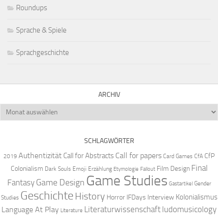
Roundups
Sprache & Spiele
Sprachgeschichte
ARCHIV
Archiv
SCHLAGWÖRTER
Authentizität
Call for papers
Call for Abstracts
CfP
2019
Card Games
CfA
Final
Colonialism
Film Design
Dark Souls
Emoji
Erzählung
Etymologie
Fallout
Game Studies
Game Design
Fantasy
Gender
Gastartikel
Geschichte
History
Kolonialismus
Horror
IFDays
Interview
Studies
Literaturwissenschaft
ludomusicology
Language At Play
Literature