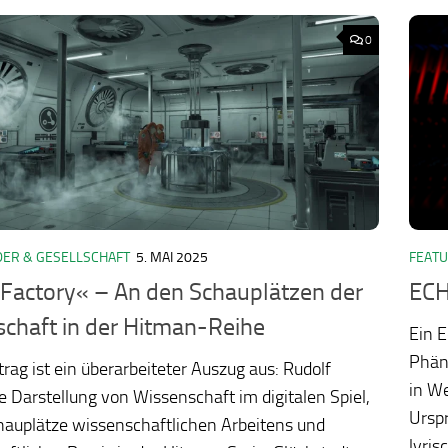
0
ER & GESELLSCHAFT
5. MAI 2025
FEAT
ology.org/ludo2026/
Factory« – An den Schauplätzen der
ECH
chaft in der Hitman-Reihe
Ein E
Phän
trag ist ein überarbeiteter Auszug aus: Rudolf
in W
ie Darstellung von Wissenschaft im digitalen Spiel,
Urspr
hauplätze wissenschaftlichen Arbeitens und
lyris