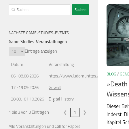
Suchen
nach:
NÄCHSTE GAME-STUDIES-EVENTS
Game Studies-Veranstaltungen
Einträge anzeigen
Datum
Veranstaltung
BLOG
/
GEND
06.-08.08.2026
https://www.ludomuhttps://www.ludomusic
»Death 
17.-19.09.2026
Gewalt
Wissens
28.09.-01.10.2026
Digital History
Dieser Bei
1 bis 3 von 3 Einträgen
❮
1
❯
Inderst: D
Kapitel Sc
Alle Veranstaltungen und Call for Papers