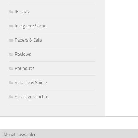
IF Days
In eigener Sache
Papers & Calls
Reviews
Roundups
Sprache & Spiele
Sprachgeschichte
Archiv