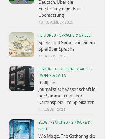
Deutsch: Über die
Entstehung einer Fan-
Übersetzung
13. NOVEMBER 2025
FEATURED
/
SPRACHE & SPIELE
Spielen mit Sprache in einem
Spiel über Sprache
11. AUGUST 2025
FEATURED
/
IN EIGENER SACHE
/
PAPERS & CALLS
[Call] Ein
journalistisch|wissenschaftlic
her Sammelband über
Kartenspiele und Spielkarten
4. AUGUST 2025
BLOG
/
FEATURED
/
SPRACHE &
SPIELE
Wie Magic: The Gathering die