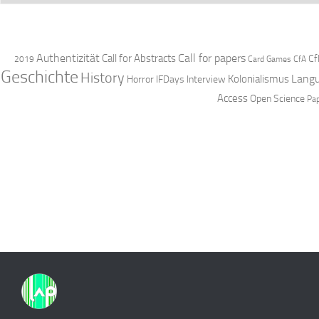
Authentizität
Call for papers
Call for Abstracts
Cf
2019
Card Games
CfA
Geschichte
History
Langu
Kolonialismus
Horror
IFDays
Interview
Access
Open Science
Pa