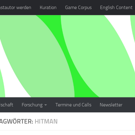
stautor werden
Kuration
Game Corpus
English Content
lschaft
Forschung
Termine und Calls
Newsletter
LAGWÖRTER:
HITMAN