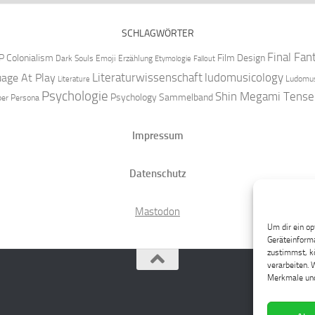
SCHLAGWÖRTER
Final Fan
P
Colonialism
Film Design
Dark Souls
Emoji
Erzählung
Etymologie
Fallout
Literaturwissenschaft
ludomusicology
age At Play
Ludomus
Literature
Psychologie
Shin Megami Tense
Psychology
Sammelband
per
Persona
Impressum
Datenschutz
Mastodon
Um dir ein op
Geräteinforma
zustimmst, kö
verarbeiten. 
Merkmale und