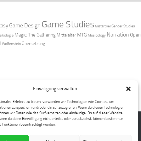
Game Studies
Game Design
tasy
Gender Studies
Gastartikel
Narration
MTG
Magic: The Gathering
Open
Mittelalter
ikologie
Musicology
i
Übersetzung
Wolfenstein
Einwilligung verwalten
timales Erlebnis zu bieten, verwenden wir Technologien wie Cookies, um
tionen zu speichern und/oder darauf zuzugreifen. Wenn du diesen Technologien
nnen wir Daten wie das Surfverhalten oder eindeutige IDs auf dieser Website
Wenn du deine Einwillligung nicht erteilst oder zurückziehst, können bestimmte
 Funktionen beeinträchtigt werden.