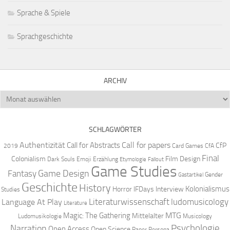
Sprache & Spiele
Sprachgeschichte
ARCHIV
Archiv
SCHLAGWÖRTER
Authentizität
Call for papers
Call for Abstracts
CfP
2019
Card Games
CfA
Final
Colonialism
Film Design
Dark Souls
Emoji
Erzählung
Etymologie
Fallout
Game Studies
Game Design
Fantasy
Gender
Gastartikel
Geschichte
History
Kolonialismus
Horror
IFDays
Interview
Studies
Literaturwissenschaft
ludomusicology
Language At Play
Literature
MTG
Magic: The Gathering
Mittelalter
Ludomusikologie
Musicology
Narration
Psychologie
Open Access
Open Science
Paper
Persona