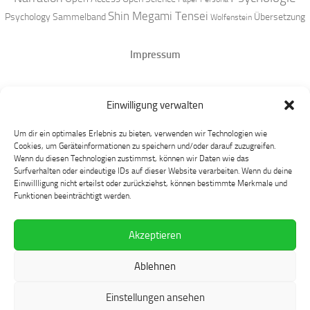
Shin Megami Tensei
Psychology
Sammelband
Übersetzung
Wolfenstein
Impressum
Datenschutz
Einwilligung verwalten
Mastodon
Um dir ein optimales Erlebnis zu bieten, verwenden wir Technologien wie
Cookies, um Geräteinformationen zu speichern und/oder darauf zuzugreifen.
Wenn du diesen Technologien zustimmst, können wir Daten wie das
Surfverhalten oder eindeutige IDs auf dieser Website verarbeiten. Wenn du deine
Einwillligung nicht erteilst oder zurückziehst, können bestimmte Merkmale und
Funktionen beeinträchtigt werden.
Akzeptieren
Language at Play © 2026. Alle Rechte vorbehalten.
Ablehnen
Präsentiert von
- Entworfen mit dem
Hueman-Theme
Einstellungen ansehen