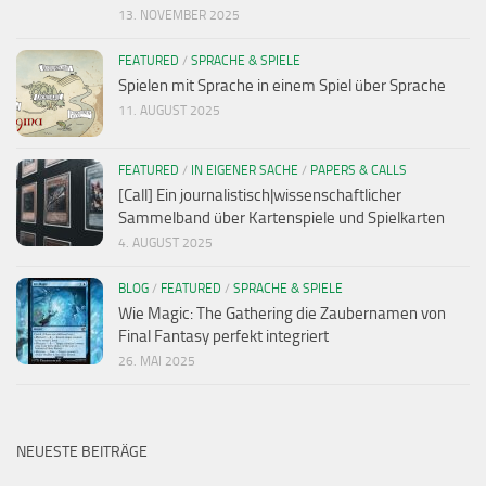
13. NOVEMBER 2025
FEATURED
/
SPRACHE & SPIELE
Spielen mit Sprache in einem Spiel über Sprache
11. AUGUST 2025
FEATURED
/
IN EIGENER SACHE
/
PAPERS & CALLS
[Call] Ein journalistisch|wissenschaftlicher
Sammelband über Kartenspiele und Spielkarten
4. AUGUST 2025
BLOG
/
FEATURED
/
SPRACHE & SPIELE
Wie Magic: The Gathering die Zaubernamen von
Final Fantasy perfekt integriert
26. MAI 2025
NEUESTE BEITRÄGE