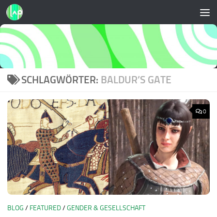
Zum Inhalt springen
SCHLAGWÖRTER:
BALDUR’S GATE
0
BLOG
/
FEATURED
/
GENDER & GESELLSCHAFT