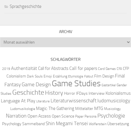
Sprachgeschichte
ARCHIV
Archiv
SCHLAGWÖRTER
Authentizität
Call for papers
Call for Abstracts
CfP
2019
Card Games
CfA
Final
Colonialism
Film Design
Dark Souls
Emoji
Erzählung
Etymologie
Fallout
Game Studies
Game Design
Fantasy
Gender
Gastartikel
Geschichte
History
Kolonialismus
Horror
IFDays
Interview
Studies
Literaturwissenschaft
ludomusicology
Language At Play
Literature
MTG
Magic: The Gathering
Mittelalter
Ludomusikologie
Musicology
Narration
Psychologie
Open Access
Open Science
Paper
Persona
Shin Megami Tensei
Psychology
Sammelband
Übersetzung
Wolfenstein