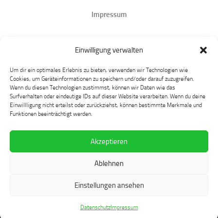
Impressum
Datenschutz
Einwilligung verwalten
Mastodon
Um dir ein optimales Erlebnis zu bieten, verwenden wir Technologien wie
Cookies, um Geräteinformationen zu speichern und/oder darauf zuzugreifen.
Wenn du diesen Technologien zustimmst, können wir Daten wie das
Surfverhalten oder eindeutige IDs auf dieser Website verarbeiten. Wenn du deine
Einwillligung nicht erteilst oder zurückziehst, können bestimmte Merkmale und
Funktionen beeinträchtigt werden.
Akzeptieren
Language at Play © 2026. Alle Rechte vorbehalten.
Ablehnen
Präsentiert von
- Entworfen mit dem
Hueman-Theme
Einstellungen ansehen
Datenschutz
Impressum