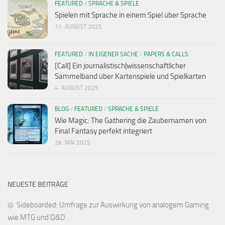
FEATURED
/
SPRACHE & SPIELE
Spielen mit Sprache in einem Spiel über Sprache
11. AUGUST 2025
FEATURED
/
IN EIGENER SACHE
/
PAPERS & CALLS
[Call] Ein journalistisch|wissenschaftlicher
Sammelband über Kartenspiele und Spielkarten
4. AUGUST 2025
BLOG
/
FEATURED
/
SPRACHE & SPIELE
Wie Magic: The Gathering die Zaubernamen von
Final Fantasy perfekt integriert
26. MAI 2025
NEUESTE BEITRÄGE
Sideboarded: Umfrage zur Auswirkung von analogem Gaming
wie MTG und D&D