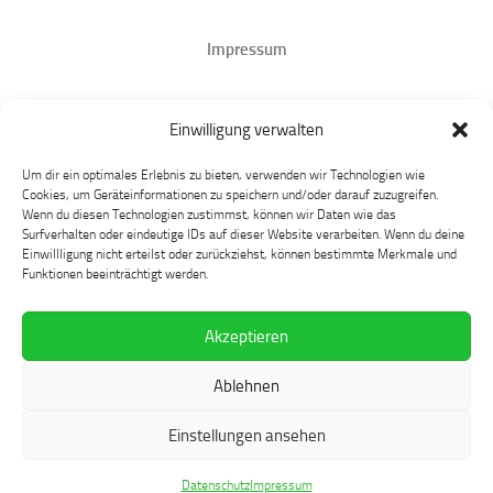
Impressum
Datenschutz
Einwilligung verwalten
Mastodon
Um dir ein optimales Erlebnis zu bieten, verwenden wir Technologien wie
Cookies, um Geräteinformationen zu speichern und/oder darauf zuzugreifen.
Wenn du diesen Technologien zustimmst, können wir Daten wie das
Surfverhalten oder eindeutige IDs auf dieser Website verarbeiten. Wenn du deine
Einwillligung nicht erteilst oder zurückziehst, können bestimmte Merkmale und
Funktionen beeinträchtigt werden.
Akzeptieren
Language at Play © 2026. Alle Rechte vorbehalten.
Ablehnen
Präsentiert von
- Entworfen mit dem
Hueman-Theme
Einstellungen ansehen
Datenschutz
Impressum