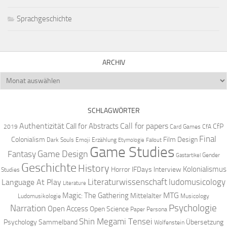
Sprachgeschichte
ARCHIV
Archiv
SCHLAGWÖRTER
Authentizität
Call for papers
Call for Abstracts
CfP
2019
Card Games
CfA
Final
Colonialism
Film Design
Dark Souls
Emoji
Erzählung
Etymologie
Fallout
Game Studies
Game Design
Fantasy
Gender
Gastartikel
Geschichte
History
Kolonialismus
Horror
IFDays
Interview
Studies
Literaturwissenschaft
ludomusicology
Language At Play
Literature
MTG
Magic: The Gathering
Mittelalter
Ludomusikologie
Musicology
Narration
Psychologie
Open Access
Open Science
Paper
Persona
Shin Megami Tensei
Psychology
Sammelband
Übersetzung
Wolfenstein