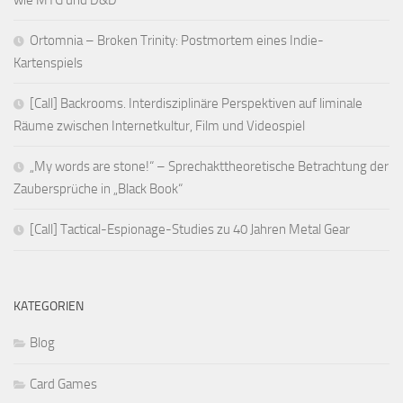
wie MTG und D&D
Ortomnia – Broken Trinity: Postmortem eines Indie-
Kartenspiels
[Call] Backrooms. Interdisziplinäre Perspektiven auf liminale
Räume zwischen Internetkultur, Film und Videospiel
„My words are stone!“ – Sprechakttheoretische Betrachtung der
Zaubersprüche in „Black Book“
[Call] Tactical-Espionage-Studies zu 40 Jahren Metal Gear
KATEGORIEN
Blog
Card Games