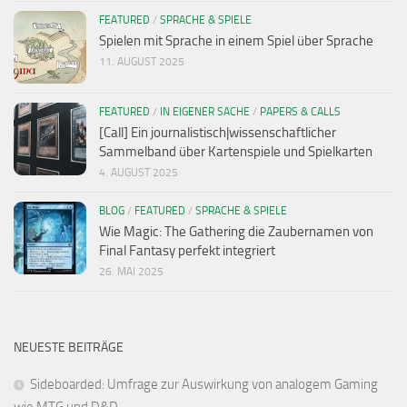
FEATURED
/
SPRACHE & SPIELE
Spielen mit Sprache in einem Spiel über Sprache
11. AUGUST 2025
FEATURED
/
IN EIGENER SACHE
/
PAPERS & CALLS
[Call] Ein journalistisch|wissenschaftlicher
Sammelband über Kartenspiele und Spielkarten
4. AUGUST 2025
BLOG
/
FEATURED
/
SPRACHE & SPIELE
Wie Magic: The Gathering die Zaubernamen von
Final Fantasy perfekt integriert
26. MAI 2025
NEUESTE BEITRÄGE
Sideboarded: Umfrage zur Auswirkung von analogem Gaming