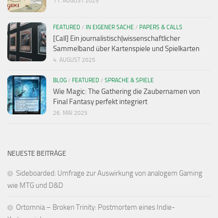
11. AUGUST 2025
FEATURED
/
IN EIGENER SACHE
/
PAPERS & CALLS
[Call] Ein journalistisch|wissenschaftlicher
Sammelband über Kartenspiele und Spielkarten
4. AUGUST 2025
BLOG
/
FEATURED
/
SPRACHE & SPIELE
Wie Magic: The Gathering die Zaubernamen von
Final Fantasy perfekt integriert
26. MAI 2025
NEUESTE BEITRÄGE
Sideboarded: Umfrage zur Auswirkung von analogem Gaming
wie MTG und D&D
Ortomnia – Broken Trinity: Postmortem eines Indie-