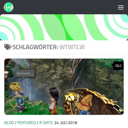
Zum Inhalt springen
SCHLAGWÖRTER:
WTWTLW
0
BLOG
/
FEATURED
/
IF DAYS
24. JULI 2018