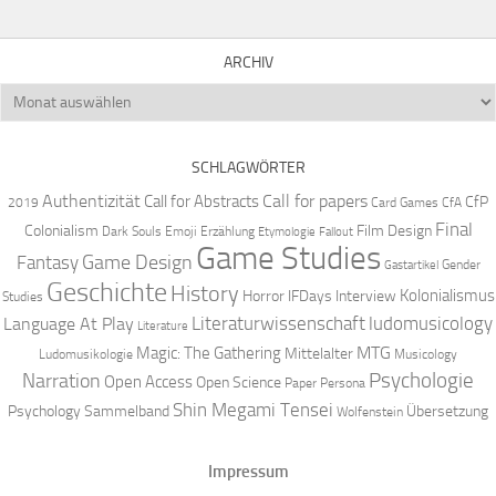
ARCHIV
Archiv
SCHLAGWÖRTER
Authentizität
Call for papers
Call for Abstracts
CfP
2019
Card Games
CfA
Final
Colonialism
Film Design
Dark Souls
Emoji
Erzählung
Etymologie
Fallout
Game Studies
Game Design
Fantasy
Gender
Gastartikel
Geschichte
History
Kolonialismus
Horror
IFDays
Interview
Studies
Literaturwissenschaft
ludomusicology
Language At Play
Literature
MTG
Magic: The Gathering
Mittelalter
Ludomusikologie
Musicology
Narration
Psychologie
Open Access
Open Science
Paper
Persona
Shin Megami Tensei
Psychology
Sammelband
Übersetzung
Wolfenstein
Impressum