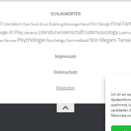
SCHLAGWÖRTER
Final Fan
P
Colonialism
Film Design
Dark Souls
Emoji
Erzählung
Etymologie
Fallout
Literaturwissenschaft
ludomusicology
age At Play
Ludomus
Literature
Psychologie
Shin Megami Tense
Psychology
Sammelband
per
Persona
Impressum
Datenschutz
Mastodon
Um dir ein op
Geräteinforma
zustimmst, kö
verarbeiten. 
Merkmale und