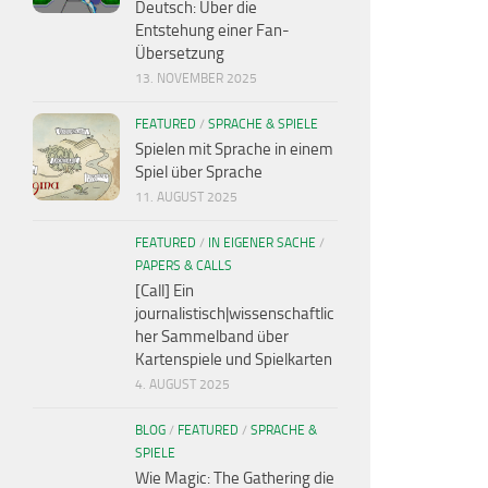
Deutsch: Über die
Entstehung einer Fan-
Übersetzung
13. NOVEMBER 2025
FEATURED
/
SPRACHE & SPIELE
Spielen mit Sprache in einem
Spiel über Sprache
11. AUGUST 2025
FEATURED
/
IN EIGENER SACHE
/
PAPERS & CALLS
[Call] Ein
journalistisch|wissenschaftlic
her Sammelband über
Kartenspiele und Spielkarten
4. AUGUST 2025
BLOG
/
FEATURED
/
SPRACHE &
SPIELE
Wie Magic: The Gathering die