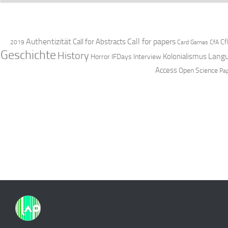
Authentizität
Call for papers
Call for Abstracts
Cf
2019
Card Games
CfA
Geschichte
History
Langu
Kolonialismus
Horror
IFDays
Interview
Access
Open Science
Pa