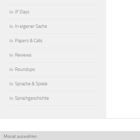
IF Days
In eigener Sache
Papers & Calls
Reviews
Roundups
Sprache & Spiele
Sprachgeschichte
Archiv