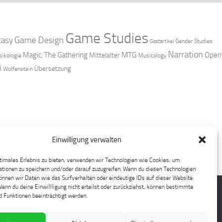
Game Studies
Game Design
tasy
Gender Studies
Gastartikel
Narration
MTG
Magic: The Gathering
Open
Mittelalter
ikologie
Musicology
i
Übersetzung
Wolfenstein
Einwilligung verwalten
timales Erlebnis zu bieten, verwenden wir Technologien wie Cookies, um
tionen zu speichern und/oder darauf zuzugreifen. Wenn du diesen Technologien
nnen wir Daten wie das Surfverhalten oder eindeutige IDs auf dieser Website
Wenn du deine Einwillligung nicht erteilst oder zurückziehst, können bestimmte
 Funktionen beeinträchtigt werden.