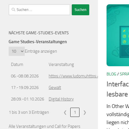
Suchen
nach:
NÄCHSTE GAME-STUDIES-EVENTS
Game Studies-Veranstaltungen
Einträge anzeigen
Datum
Veranstaltung
BLOG
/
SPRA
06.-08.08.2026
https://www.ludomuhttps://www.ludomusic
Interfa
17.-19.09.2026
Gewalt
lesbare
28.09.-01.10.2026
Digital History
In Other W
1 bis 3 von 3 Einträgen
❮
1
❯
vollständi
liegen nic
Alle Veranstaltungen und Call for Papers