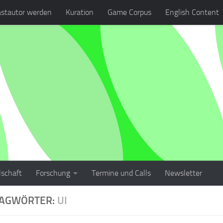
stautor werden
Kuration
Game Corpus
English Content
lschaft
Forschung
Termine und Calls
Newsletter
LAGWÖRTER:
UI