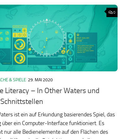
0
CHE & SPIELE
29. MAI 2020
ology.org/ludo2026/
ce Literacy – In Other Waters und
 Schnittstellen
aters ist ein auf Erkundung basierendes Spiel, das
g über ein Computer-Interface funktioniert. Es
ht nur alle Bedienelemente auf den Flächen des