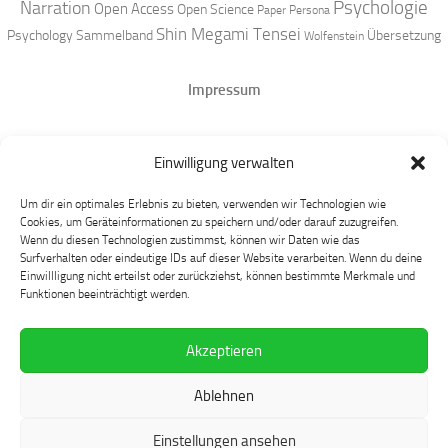
Narration
Psychologie
Open Access
Open Science
Paper
Persona
Shin Megami Tensei
Psychology
Sammelband
Übersetzung
Wolfenstein
Impressum
Datenschutz
Einwilligung verwalten
Mastodon
Um dir ein optimales Erlebnis zu bieten, verwenden wir Technologien wie
Cookies, um Geräteinformationen zu speichern und/oder darauf zuzugreifen.
Wenn du diesen Technologien zustimmst, können wir Daten wie das
Surfverhalten oder eindeutige IDs auf dieser Website verarbeiten. Wenn du deine
Einwillligung nicht erteilst oder zurückziehst, können bestimmte Merkmale und
Funktionen beeinträchtigt werden.
Akzeptieren
Language at Play © 2026. Alle Rechte vorbehalten.
Ablehnen
Präsentiert von
- Entworfen mit dem
Hueman-Theme
Einstellungen ansehen