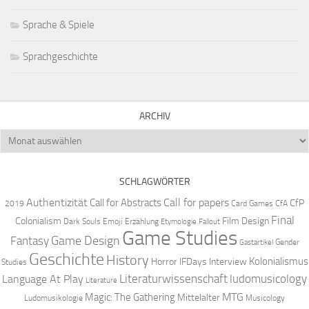
Sprache & Spiele
Sprachgeschichte
ARCHIV
Archiv
SCHLAGWÖRTER
Authentizität
Call for papers
Call for Abstracts
CfP
2019
Card Games
CfA
Final
Colonialism
Film Design
Dark Souls
Emoji
Erzählung
Etymologie
Fallout
Game Studies
Game Design
Fantasy
Gender
Gastartikel
Geschichte
History
Kolonialismus
Horror
IFDays
Interview
Studies
Literaturwissenschaft
ludomusicology
Language At Play
Literature
MTG
Magic: The Gathering
Mittelalter
Ludomusikologie
Musicology