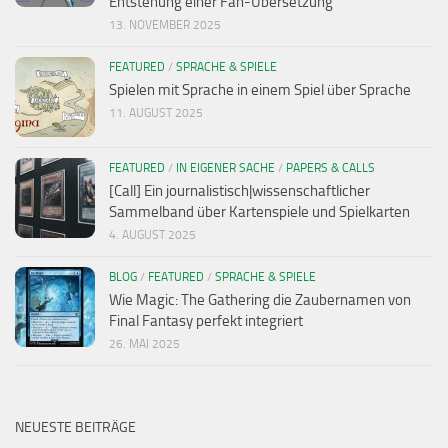
Entstehung einer Fan-Übersetzung
13. NOVEMBER 2025
FEATURED
/
SPRACHE & SPIELE
Spielen mit Sprache in einem Spiel über Sprache
11. AUGUST 2025
FEATURED
/
IN EIGENER SACHE
/
PAPERS & CALLS
[Call] Ein journalistisch|wissenschaftlicher
Sammelband über Kartenspiele und Spielkarten
4. AUGUST 2025
BLOG
/
FEATURED
/
SPRACHE & SPIELE
Wie Magic: The Gathering die Zaubernamen von
Final Fantasy perfekt integriert
26. MAI 2025
NEUESTE BEITRÄGE