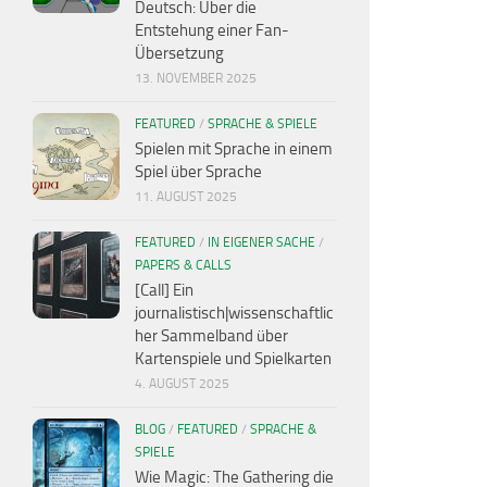
Deutsch: Über die
Entstehung einer Fan-
Übersetzung
13. NOVEMBER 2025
FEATURED
/
SPRACHE & SPIELE
Spielen mit Sprache in einem
Spiel über Sprache
11. AUGUST 2025
FEATURED
/
IN EIGENER SACHE
/
PAPERS & CALLS
[Call] Ein
journalistisch|wissenschaftlic
her Sammelband über
Kartenspiele und Spielkarten
4. AUGUST 2025
BLOG
/
FEATURED
/
SPRACHE &
SPIELE
Wie Magic: The Gathering die