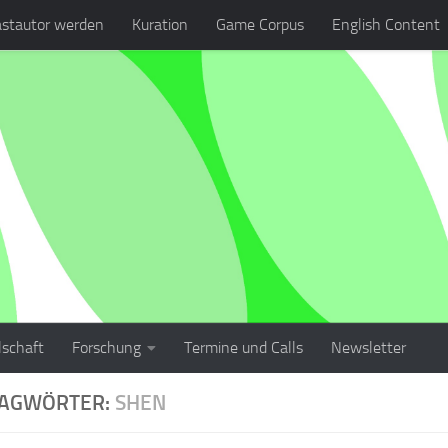
stautor werden
Kuration
Game Corpus
English Content
lschaft
Forschung
Termine und Calls
Newsletter
LAGWÖRTER:
SHEN