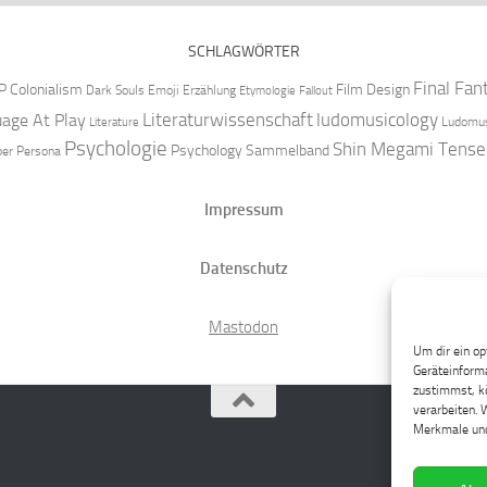
SCHLAGWÖRTER
Final Fan
P
Colonialism
Film Design
Dark Souls
Emoji
Erzählung
Etymologie
Fallout
Literaturwissenschaft
ludomusicology
age At Play
Ludomus
Literature
Psychologie
Shin Megami Tense
Psychology
Sammelband
per
Persona
Impressum
Datenschutz
Mastodon
Um dir ein op
Geräteinforma
zustimmst, kö
verarbeiten. 
Merkmale und