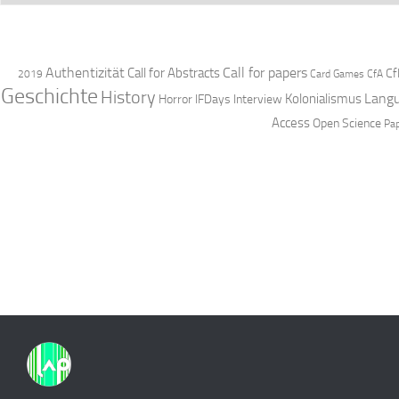
Authentizität
Call for papers
Call for Abstracts
Cf
2019
Card Games
CfA
Geschichte
History
Langu
Kolonialismus
Horror
IFDays
Interview
Access
Open Science
Pa