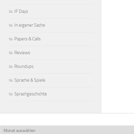
IF Days
In eigener Sache
Papers & Calls
Reviews
Roundups
Sprache & Spiele
Sprachgeschichte
Archiv