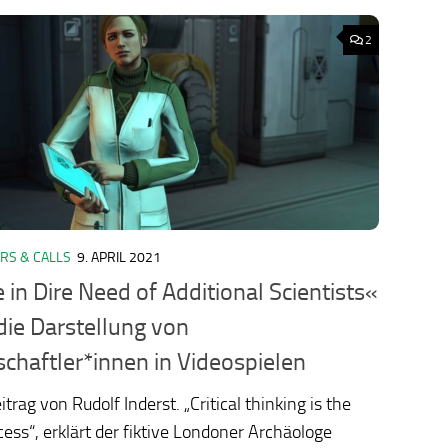
2
RS & CALLS
9. APRIL 2021
ology.org/ludo2026/
 in Dire Need of Additional Scientists«
die Darstellung von
chaftler*innen in Videospielen
trag von Rudolf Inderst. „Critical thinking is the
cess“, erklärt der fiktive Londoner Archäologe