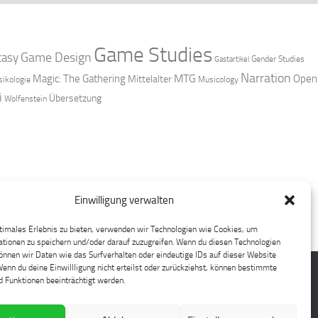
Game Studies
Game Design
tasy
Gender Studies
Gastartikel
Narration
MTG
Magic: The Gathering
Open
Mittelalter
ikologie
Musicology
i
Übersetzung
Wolfenstein
Einwilligung verwalten
timales Erlebnis zu bieten, verwenden wir Technologien wie Cookies, um
tionen zu speichern und/oder darauf zuzugreifen. Wenn du diesen Technologien
nnen wir Daten wie das Surfverhalten oder eindeutige IDs auf dieser Website
Wenn du deine Einwillligung nicht erteilst oder zurückziehst, können bestimmte
 Funktionen beeinträchtigt werden.