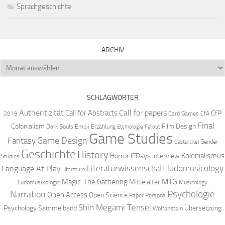
Sprachgeschichte
ARCHIV
Archiv
SCHLAGWÖRTER
Authentizität
Call for papers
Call for Abstracts
CfP
2019
Card Games
CfA
Final
Colonialism
Film Design
Dark Souls
Emoji
Erzählung
Etymologie
Fallout
Game Studies
Game Design
Fantasy
Gender
Gastartikel
Geschichte
History
Kolonialismus
Horror
IFDays
Interview
Studies
Literaturwissenschaft
ludomusicology
Language At Play
Literature
MTG
Magic: The Gathering
Mittelalter
Ludomusikologie
Musicology
Narration
Psychologie
Open Access
Open Science
Paper
Persona
Shin Megami Tensei
Psychology
Sammelband
Übersetzung
Wolfenstein