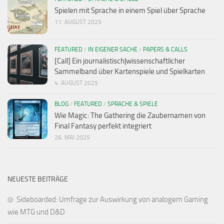
Spielen mit Sprache in einem Spiel über Sprache
11. AUGUST 2025
FEATURED
/
IN EIGENER SACHE
/
PAPERS & CALLS
[Call] Ein journalistisch|wissenschaftlicher
Sammelband über Kartenspiele und Spielkarten
4. AUGUST 2025
BLOG
/
FEATURED
/
SPRACHE & SPIELE
Wie Magic: The Gathering die Zaubernamen von
Final Fantasy perfekt integriert
26. MAI 2025
NEUESTE BEITRÄGE
Sideboarded: Umfrage zur Auswirkung von analogem Gaming
wie MTG und D&D