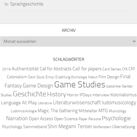
Sprachgeschichte
ARCHIV
Archiv
SCHLAGWÖRTER
Authentizität
Call for papers
Call for Abstracts
CfP
2019
Card Games
CfA
Final
Colonialism
Film Design
Dark Souls
Emoji
Erzählung
Etymologie
Fallout
Game Studies
Game Design
Fantasy
Gender
Gastartikel
Geschichte
History
Kolonialismus
Horror
IFDays
Interview
Studies
Literaturwissenschaft
ludomusicology
Language At Play
Literature
MTG
Magic: The Gathering
Mittelalter
Ludomusikologie
Musicology
Narration
Psychologie
Open Access
Open Science
Paper
Persona
Shin Megami Tensei
Psychology
Sammelband
Übersetzung
Wolfenstein