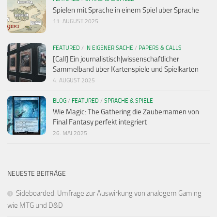
Spielen mit Sprache in einem Spiel über Sprache
11. AUGUST 2025
FEATURED
/
IN EIGENER SACHE
/
PAPERS & CALLS
[Call] Ein journalistisch|wissenschaftlicher
Sammelband über Kartenspiele und Spielkarten
4. AUGUST 2025
BLOG
/
FEATURED
/
SPRACHE & SPIELE
Wie Magic: The Gathering die Zaubernamen von
Final Fantasy perfekt integriert
26. MAI 2025
NEUESTE BEITRÄGE
Sideboarded: Umfrage zur Auswirkung von analogem Gaming
wie MTG und D&D