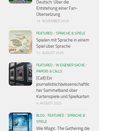
Deutsch: Über die
Entstehung einer Fan-
Übersetzung
13. NOVEMBER 2025
FEATURED
/
SPRACHE & SPIELE
Spielen mit Sprache in einem
Spiel über Sprache
11. AUGUST 2025
FEATURED
/
IN EIGENER SACHE
/
PAPERS & CALLS
[Call] Ein
journalistisch|wissenschaftlic
her Sammelband über
Kartenspiele und Spielkarten
4. AUGUST 2025
BLOG
/
FEATURED
/
SPRACHE &
SPIELE
Wie Magic: The Gathering die