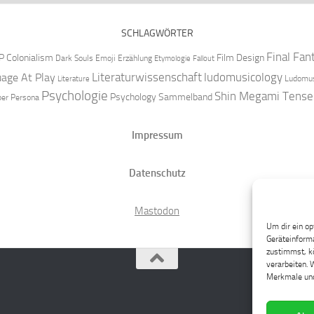
SCHLAGWÖRTER
Final Fan
P
Colonialism
Film Design
Dark Souls
Emoji
Erzählung
Etymologie
Fallout
Literaturwissenschaft
ludomusicology
age At Play
Ludomus
Literature
Psychologie
Shin Megami Tense
Psychology
Sammelband
per
Persona
Impressum
Datenschutz
Mastodon
Um dir ein op
Geräteinforma
zustimmst, kö
verarbeiten. 
Merkmale und