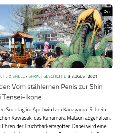
1
CHE & SPIELE
/
SPRACHGESCHICHTE
3. AUGUST 2021
ology.org/ludo2026/
der: Vom stählernen Penis zur Shin
 Tensei-Ikone
ten Sonntag im April wird am Kanayama-Schrein
schen Kawasaki das Kanamara Matsuri abgehalten,
u Ehren der Fruchtbarkeitsgötter. Dabei wird eine