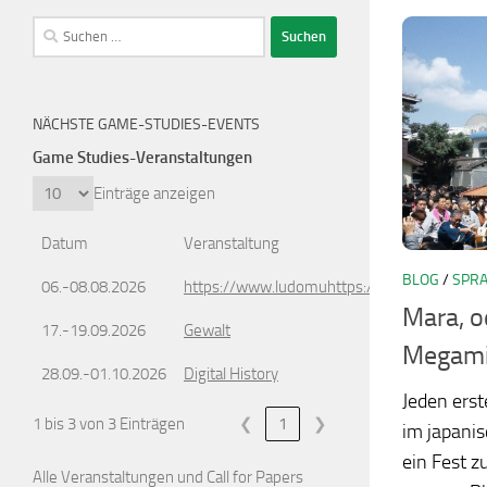
Suchen
nach:
NÄCHSTE GAME-STUDIES-EVENTS
Game Studies-Veranstaltungen
Einträge anzeigen
Datum
Veranstaltung
BLOG
/
SPRA
06.-08.08.2026
https://www.ludomuhttps://www.ludomusic
Mara, o
17.-19.09.2026
Gewalt
Megami
28.09.-01.10.2026
Digital History
Jeden ers
1 bis 3 von 3 Einträgen
❮
1
❯
im japani
ein Fest z
Alle Veranstaltungen und Call for Papers