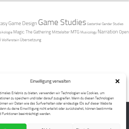
Game Studies
Game Design
tasy
Gender Studies
Gastartikel
Narration
MTG
Magic: The Gathering
Open
Mittelalter
ikologie
Musicology
i
Übersetzung
Wolfenstein
Einwilligung verwalten
timales Erlebnis zu bieten, verwenden wir Technologien wie Cookies, um
tionen zu speichern und/oder darauf zuzugreifen. Wenn du diesen Technologien
nnen wir Daten wie das Surfverhalten oder eindeutige IDs auf dieser Website
Wenn du deine Einwillligung nicht erteilst oder zurückziehst, können bestimmte
 Funktionen beeinträchtigt werden.