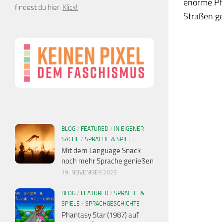
enorme Pha
findest du hier:
Klick!
Straßen ge
BLOG
/
FEATURED
/
IN EIGENER
SACHE
/
SPRACHE & SPIELE
Mit dem Language Snack
noch mehr Sprache genießen
19. NOVEMBER 2025
BLOG
/
FEATURED
/
SPRACHE &
SPIELE
/
SPRACHGESCHICHTE
Phantasy Star (1987) auf