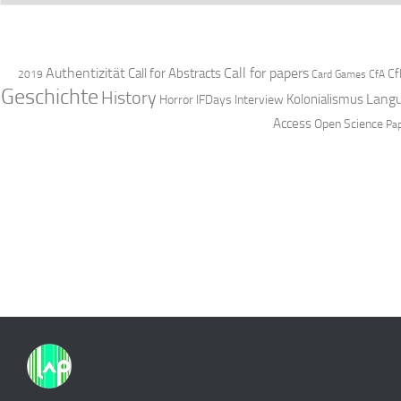
Authentizität
Call for papers
Call for Abstracts
Cf
2019
Card Games
CfA
Geschichte
History
Langu
Kolonialismus
Horror
IFDays
Interview
Access
Open Science
Pa