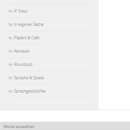
IF Days
In eigener Sache
Papers & Calls
Reviews
Roundups
Sprache & Spiele
Sprachgeschichte
Archiv