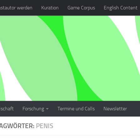
stautor werden
Kuration
Game Corpus
English Content
lschaft
Forschung
Termine und Calls
Newsletter
LAGWÖRTER:
PENIS