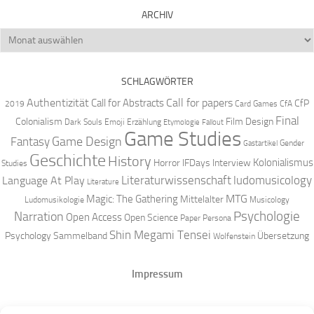
ARCHIV
Archiv
SCHLAGWÖRTER
Authentizität
Call for papers
Call for Abstracts
CfP
2019
Card Games
CfA
Final
Colonialism
Film Design
Dark Souls
Emoji
Erzählung
Etymologie
Fallout
Game Studies
Game Design
Fantasy
Gender
Gastartikel
Geschichte
History
Kolonialismus
Horror
IFDays
Interview
Studies
Literaturwissenschaft
ludomusicology
Language At Play
Literature
MTG
Magic: The Gathering
Mittelalter
Ludomusikologie
Musicology
Narration
Psychologie
Open Access
Open Science
Paper
Persona
Shin Megami Tensei
Psychology
Sammelband
Übersetzung
Wolfenstein
Impressum
Datenschutz