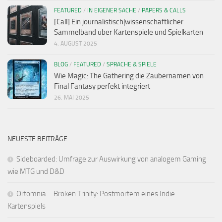
FEATURED
/
IN EIGENER SACHE
/
PAPERS & CALLS
[Call] Ein journalistisch|wissenschaftlicher
Sammelband über Kartenspiele und Spielkarten
4. AUGUST 2025
BLOG
/
FEATURED
/
SPRACHE & SPIELE
Wie Magic: The Gathering die Zaubernamen von
Final Fantasy perfekt integriert
26. MAI 2025
NEUESTE BEITRÄGE
Sideboarded: Umfrage zur Auswirkung von analogem Gaming
wie MTG und D&D
Ortomnia – Broken Trinity: Postmortem eines Indie-
Kartenspiels