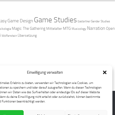
Game Studies
Game Design
tasy
Gender Studies
Gastartikel
Narration
MTG
Magic: The Gathering
Open
Mittelalter
ikologie
Musicology
i
Übersetzung
Wolfenstein
Einwilligung verwalten
timales Erlebnis zu bieten, verwenden wir Technologien wie Cookies, um
tionen zu speichern und/oder darauf zuzugreifen. Wenn du diesen Technologien
nnen wir Daten wie das Surfverhalten oder eindeutige IDs auf dieser Website
Wenn du deine Einwillligung nicht erteilst oder zurückziehst, können bestimmte
 Funktionen beeinträchtigt werden.