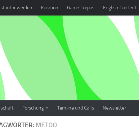
stautor werden
Kuration
Game Corpus
English Content
lschaft
Forschung
Termine und Calls
Newsletter
LAGWÖRTER:
METOO