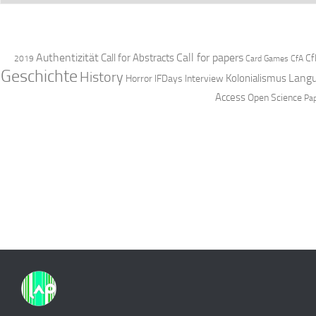
Authentizität
Call for papers
Call for Abstracts
Cf
2019
Card Games
CfA
Geschichte
History
Langu
Kolonialismus
Horror
IFDays
Interview
Access
Open Science
Pa