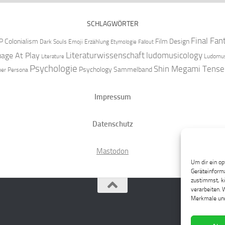
SCHLAGWÖRTER
Final Fan
P
Colonialism
Film Design
Dark Souls
Emoji
Erzählung
Etymologie
Fallout
Literaturwissenschaft
ludomusicology
age At Play
Ludomus
Literature
Psychologie
Shin Megami Tense
Psychology
Sammelband
per
Persona
Impressum
Datenschutz
Mastodon
Um dir ein op
Geräteinforma
zustimmst, kö
verarbeiten. 
Merkmale und