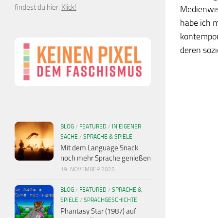
findest du hier:
Klick!
Medienwis
habe ich m
kontemporä
deren sozio
BLOG
/
FEATURED
/
IN EIGENER
SACHE
/
SPRACHE & SPIELE
Mit dem Language Snack
noch mehr Sprache genießen
19. NOVEMBER 2025
BLOG
/
FEATURED
/
SPRACHE &
SPIELE
/
SPRACHGESCHICHTE
Phantasy Star (1987) auf