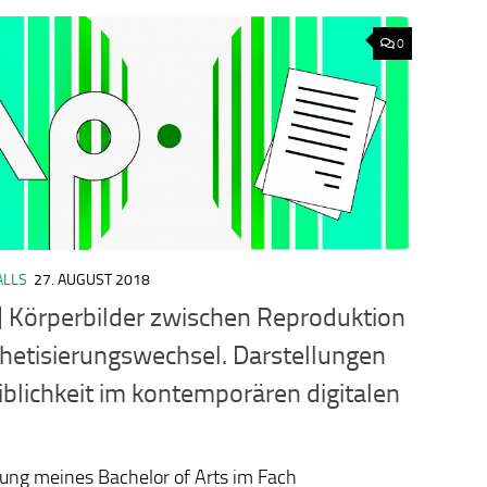
0
ALLS
27. AUGUST 2018
ology.org/ludo2026/
] Körperbilder zwischen Reproduktion
hetisierungswechsel. Darstellungen
blichkeit im kontemporären digitalen
ung meines Bachelor of Arts im Fach