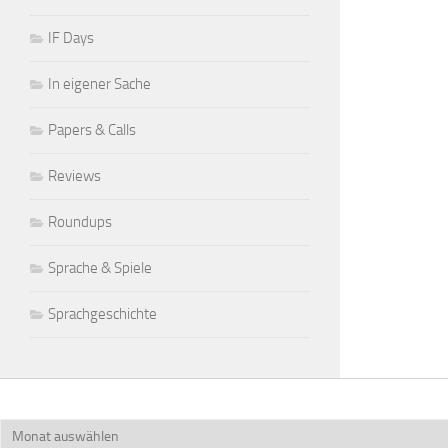
IF Days
In eigener Sache
Papers & Calls
Reviews
Roundups
Sprache & Spiele
Sprachgeschichte
Archiv