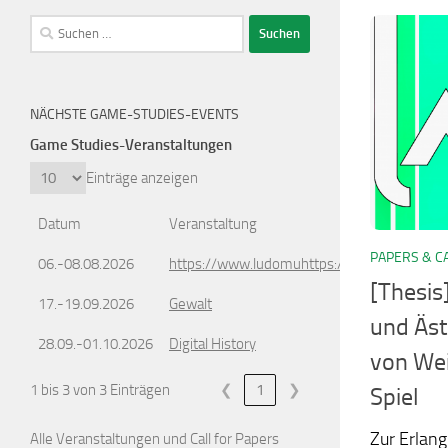
Suchen
nach:
NÄCHSTE GAME-STUDIES-EVENTS
Game Studies-Veranstaltungen
Einträge anzeigen
Datum
Veranstaltung
PAPERS & C
06.-08.08.2026
https://www.ludomuhttps://www.ludomusic
[Thesis
17.-19.09.2026
Gewalt
und Äst
28.09.-01.10.2026
Digital History
von Wei
1 bis 3 von 3 Einträgen
❮
1
❯
Spiel
Zur Erlang
Alle Veranstaltungen und Call for Papers