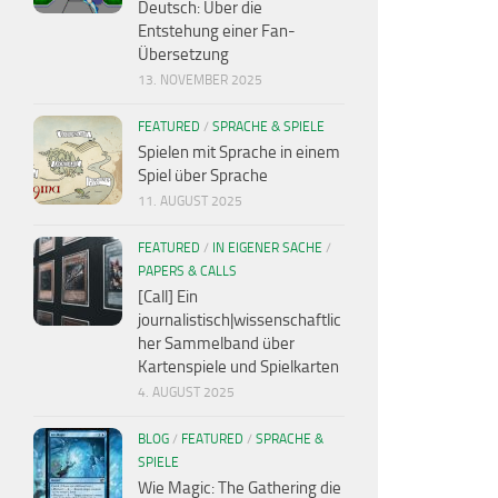
Deutsch: Über die
Entstehung einer Fan-
Übersetzung
13. NOVEMBER 2025
FEATURED
/
SPRACHE & SPIELE
Spielen mit Sprache in einem
Spiel über Sprache
11. AUGUST 2025
FEATURED
/
IN EIGENER SACHE
/
PAPERS & CALLS
[Call] Ein
journalistisch|wissenschaftlic
her Sammelband über
Kartenspiele und Spielkarten
4. AUGUST 2025
BLOG
/
FEATURED
/
SPRACHE &
SPIELE
Wie Magic: The Gathering die