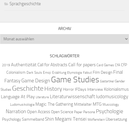
Sprachgeschichte
ARCHIV
Archiv
SCHLAGWÖRTER
Authentizität
Call for papers
Call for Abstracts
CfP
2019
Card Games
CfA
Final
Colonialism
Film Design
Dark Souls
Emoji
Erzählung
Etymologie
Fallout
Game Studies
Game Design
Fantasy
Gender
Gastartikel
Geschichte
History
Kolonialismus
Horror
IFDays
Interview
Studies
Literaturwissenschaft
ludomusicology
Language At Play
Literature
MTG
Magic: The Gathering
Mittelalter
Ludomusikologie
Musicology
Narration
Psychologie
Open Access
Open Science
Paper
Persona
Shin Megami Tensei
Psychology
Sammelband
Übersetzung
Wolfenstein