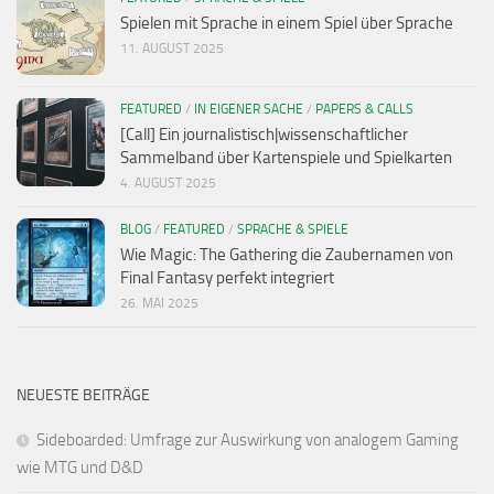
Spielen mit Sprache in einem Spiel über Sprache
11. AUGUST 2025
FEATURED
/
IN EIGENER SACHE
/
PAPERS & CALLS
[Call] Ein journalistisch|wissenschaftlicher
Sammelband über Kartenspiele und Spielkarten
4. AUGUST 2025
BLOG
/
FEATURED
/
SPRACHE & SPIELE
Wie Magic: The Gathering die Zaubernamen von
Final Fantasy perfekt integriert
26. MAI 2025
NEUESTE BEITRÄGE
Sideboarded: Umfrage zur Auswirkung von analogem Gaming
wie MTG und D&D