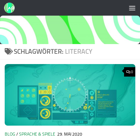
Zum Inhalt springen
SCHLAGWÖRTER:
LITERACY
0
BLOG
/
SPRACHE & SPIELE
29. MAI 2020