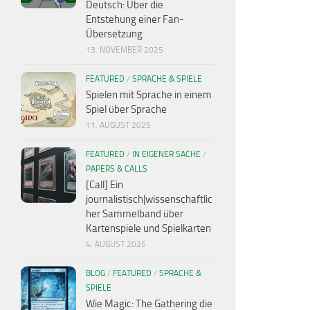
Deutsch: Über die
Entstehung einer Fan-
Übersetzung
13. NOVEMBER 2025
FEATURED
/
SPRACHE & SPIELE
Spielen mit Sprache in einem
Spiel über Sprache
11. AUGUST 2025
FEATURED
/
IN EIGENER SACHE
/
PAPERS & CALLS
[Call] Ein
journalistisch|wissenschaftlic
her Sammelband über
Kartenspiele und Spielkarten
4. AUGUST 2025
BLOG
/
FEATURED
/
SPRACHE &
SPIELE
Wie Magic: The Gathering die