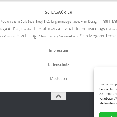
SCHLAGWÖRTER
Final Fan
P
Colonialism
Film Design
Dark Souls
Emoji
Erzählung
Etymologie
Fallout
Literaturwissenschaft
ludomusicology
age At Play
Ludomus
Literature
Psychologie
Shin Megami Tense
Psychology
Sammelband
per
Persona
Impressum
Datenschutz
Mastodon
Um dir ein op
Geräteinforma
zustimmst, kö
verarbeiten. 
Merkmale und