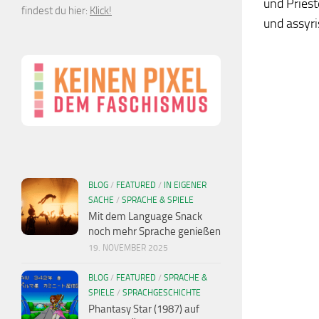
und Priest
findest du hier:
Klick!
und assyri
BLOG
/
FEATURED
/
IN EIGENER
SACHE
/
SPRACHE & SPIELE
Mit dem Language Snack
noch mehr Sprache genießen
19. NOVEMBER 2025
BLOG
/
FEATURED
/
SPRACHE &
SPIELE
/
SPRACHGESCHICHTE
Phantasy Star (1987) auf