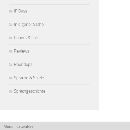
IF Days
In eigener Sache
Papers & Calls
Reviews
Roundups
Sprache & Spiele
Sprachgeschichte
Archiv