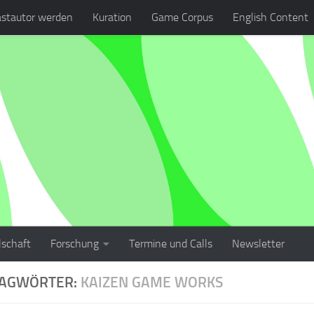
stautor werden
Kuration
Game Corpus
English Content
lschaft
Forschung
Termine und Calls
Newsletter
LAGWÖRTER:
KAIZEN GAME WORKS