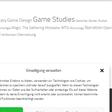
Game Studies
Game Design
tasy
Gender Studies
Gastartikel
Narration
MTG
Magic: The Gathering
Open
Mittelalter
ikologie
Musicology
i
Übersetzung
Wolfenstein
Einwilligung verwalten
timales Erlebnis zu bieten, verwenden wir Technologien wie Cookies, um
tionen zu speichern und/oder darauf zuzugreifen. Wenn du diesen Technologien
nnen wir Daten wie das Surfverhalten oder eindeutige IDs auf dieser Website
Wenn du deine Einwillligung nicht erteilst oder zurückziehst, können bestimmte
 Funktionen beeinträchtigt werden.