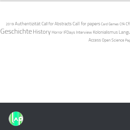
Authentizität
Call for papers
Call for Abstracts
Cf
2019
Card Games
CfA
Geschichte
History
Langu
Kolonialismus
Horror
IFDays
Interview
Access
Open Science
Pa