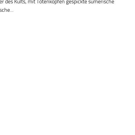
er des Kults, mit Totenköpfen gespickte sumerische
sche...