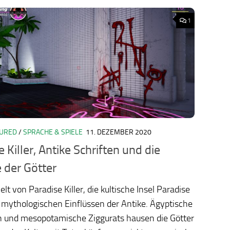
1
TURED
/
SPRACHE & SPIELE
11. DEZEMBER 2020
ology.org/ludo2026/
 Killer, Antike Schriften und die
 der Götter
elt von Paradise Killer, die kultische Insel Paradise
ll mythologischen Einflüssen der Antike. Ägyptische
 und mesopotamische Ziggurats hausen die Götter