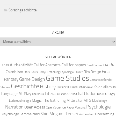
Sprachgeschichte
ARCHIV
Archiv
SCHLAGWÖRTER
Authentizität
Call for papers
Call for Abstracts
CfP
2019
Card Games
CfA
Final
Colonialism
Film Design
Dark Souls
Emoji
Erzählung
Etymologie
Fallout
Game Studies
Game Design
Fantasy
Gender
Gastartikel
Geschichte
History
Kolonialismus
Horror
IFDays
Interview
Studies
Literaturwissenschaft
ludomusicology
Language At Play
Literature
MTG
Magic: The Gathering
Mittelalter
Ludomusikologie
Musicology
Narration
Psychologie
Open Access
Open Science
Paper
Persona
Shin Megami Tensei
Psychology
Sammelband
Übersetzung
Wolfenstein