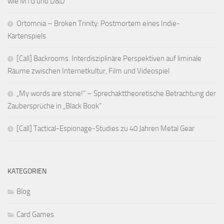
wie MTG und D&D
Ortomnia – Broken Trinity: Postmortem eines Indie-
Kartenspiels
[Call] Backrooms. Interdisziplinäre Perspektiven auf liminale
Räume zwischen Internetkultur, Film und Videospiel
„My words are stone!“ – Sprechakttheoretische Betrachtung der
Zaubersprüche in „Black Book“
[Call] Tactical-Espionage-Studies zu 40 Jahren Metal Gear
KATEGORIEN
Blog
Card Games