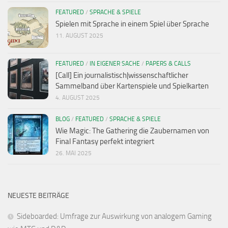
FEATURED
/
SPRACHE & SPIELE
Spielen mit Sprache in einem Spiel über Sprache
11. AUGUST 2025
FEATURED
/
IN EIGENER SACHE
/
PAPERS & CALLS
[Call] Ein journalistisch|wissenschaftlicher
Sammelband über Kartenspiele und Spielkarten
4. AUGUST 2025
BLOG
/
FEATURED
/
SPRACHE & SPIELE
Wie Magic: The Gathering die Zaubernamen von
Final Fantasy perfekt integriert
26. MAI 2025
NEUESTE BEITRÄGE
Sideboarded: Umfrage zur Auswirkung von analogem Gaming