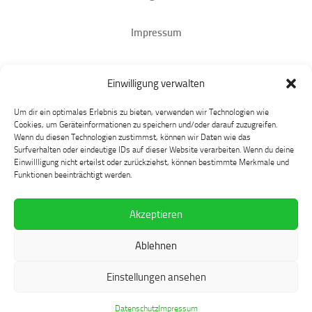
Impressum
Datenschutz
Einwilligung verwalten
Mastodon
Um dir ein optimales Erlebnis zu bieten, verwenden wir Technologien wie
Cookies, um Geräteinformationen zu speichern und/oder darauf zuzugreifen.
Wenn du diesen Technologien zustimmst, können wir Daten wie das
Surfverhalten oder eindeutige IDs auf dieser Website verarbeiten. Wenn du deine
Einwillligung nicht erteilst oder zurückziehst, können bestimmte Merkmale und
Funktionen beeinträchtigt werden.
Akzeptieren
Language at Play © 2026. Alle Rechte vorbehalten.
Ablehnen
Präsentiert von
- Entworfen mit dem
Hueman-Theme
Einstellungen ansehen
Datenschutz
Impressum