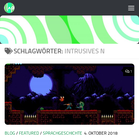
Zum Inhalt springen
SCHLAGWÖRTER:
INTRUSIVES N
1
BLOG
/
FEATURED
/
SPRACHGESCHICHTE
4. OKTOBER 2018