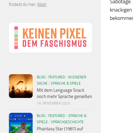
Sabotage.
findest du hier:
Klick!
knackigen
bekommen, 
BLOG
/
FEATURED
/
IN EIGENER
SACHE
/
SPRACHE & SPIELE
Mit dem Language Snack
noch mehr Sprache genießen
19. NOVEMBER 2025
BLOG
/
FEATURED
/
SPRACHE &
SPIELE
/
SPRACHGESCHICHTE
Phantasy Star (1987) auf