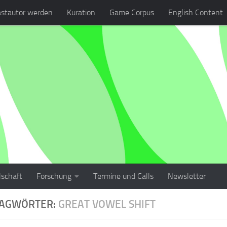
stautor werden
Kuration
Game Corpus
English Content
lschaft
Forschung
Termine und Calls
Newsletter
LAGWÖRTER:
GREAT VOWEL SHIFT