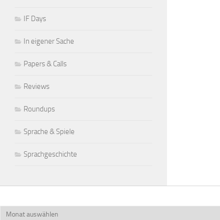
IF Days
In eigener Sache
Papers & Calls
Reviews
Roundups
Sprache & Spiele
Sprachgeschichte
Archiv