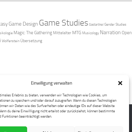
Game Studies
Game Design
tasy
Gender Studies
Gastartikel
Narration
MTG
Magic: The Gathering
Open
Mittelalter
ikologie
Musicology
i
Übersetzung
Wolfenstein
Einwilligung verwalten
timales Erlebnis zu bieten, verwenden wir Technologien wie Cookies, um
tionen zu speichern und/oder darauf zuzugreifen. Wenn du diesen Technologien
nnen wir Daten wie das Surfverhalten oder eindeutige IDs auf dieser Website
Wenn du deine Einwillligung nicht erteilst oder zurückziehst, können bestimmte
 Funktionen beeinträchtigt werden.