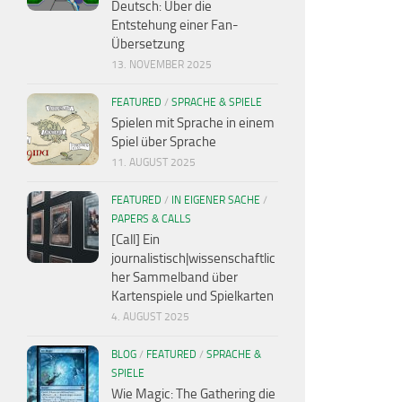
Deutsch: Über die
Entstehung einer Fan-
Übersetzung
13. NOVEMBER 2025
FEATURED
/
SPRACHE & SPIELE
Spielen mit Sprache in einem
Spiel über Sprache
11. AUGUST 2025
FEATURED
/
IN EIGENER SACHE
/
PAPERS & CALLS
[Call] Ein
journalistisch|wissenschaftlic
her Sammelband über
Kartenspiele und Spielkarten
4. AUGUST 2025
BLOG
/
FEATURED
/
SPRACHE &
SPIELE
Wie Magic: The Gathering die