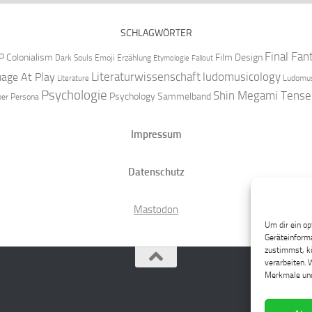
SCHLAGWÖRTER
Final Fan
P
Colonialism
Film Design
Dark Souls
Emoji
Erzählung
Etymologie
Fallout
Literaturwissenschaft
ludomusicology
age At Play
Ludomus
Literature
Psychologie
Shin Megami Tense
Psychology
Sammelband
per
Persona
Impressum
Datenschutz
Mastodon
Um dir ein op
Geräteinforma
zustimmst, kö
verarbeiten. 
Merkmale und