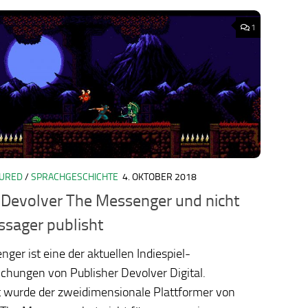
1
TURED
/
SPRACHGESCHICHTE
4. OKTOBER 2018
ology.org/ludo2026/
Devolver The Messenger und nicht
sager publisht
ger ist eine der aktuellen Indiespiel-
ichungen von Publisher Devolver Digital.
t wurde der zweidimensionale Plattformer von