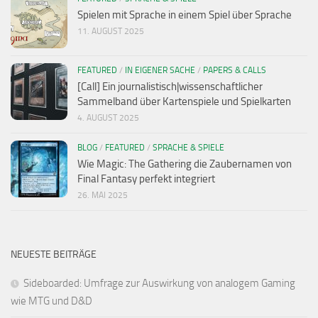
Spielen mit Sprache in einem Spiel über Sprache
11. AUGUST 2025
FEATURED
/
IN EIGENER SACHE
/
PAPERS & CALLS
[Call] Ein journalistisch|wissenschaftlicher
Sammelband über Kartenspiele und Spielkarten
4. AUGUST 2025
BLOG
/
FEATURED
/
SPRACHE & SPIELE
Wie Magic: The Gathering die Zaubernamen von
Final Fantasy perfekt integriert
26. MAI 2025
NEUESTE BEITRÄGE
Sideboarded: Umfrage zur Auswirkung von analogem Gaming
wie MTG und D&D