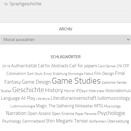
Sprachgeschichte
ARCHIV
Archiv
SCHLAGWÖRTER
Authentizität
Call for papers
Call for Abstracts
CfP
2019
Card Games
CfA
Final
Colonialism
Film Design
Dark Souls
Emoji
Erzählung
Etymologie
Fallout
Game Studies
Game Design
Fantasy
Gender
Gastartikel
Geschichte
History
Kolonialismus
Horror
IFDays
Interview
Studies
Literaturwissenschaft
ludomusicology
Language At Play
Literature
MTG
Magic: The Gathering
Mittelalter
Ludomusikologie
Musicology
Narration
Psychologie
Open Access
Open Science
Paper
Persona
Shin Megami Tensei
Psychology
Sammelband
Übersetzung
Wolfenstein