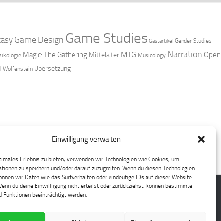
Game Studies
Game Design
tasy
Gender Studies
Gastartikel
Narration
MTG
Magic: The Gathering
Open
Mittelalter
ikologie
Musicology
i
Übersetzung
Wolfenstein
Einwilligung verwalten
timales Erlebnis zu bieten, verwenden wir Technologien wie Cookies, um
tionen zu speichern und/oder darauf zuzugreifen. Wenn du diesen Technologien
nnen wir Daten wie das Surfverhalten oder eindeutige IDs auf dieser Website
Wenn du deine Einwillligung nicht erteilst oder zurückziehst, können bestimmte
 Funktionen beeinträchtigt werden.