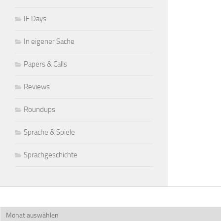
IF Days
In eigener Sache
Papers & Calls
Reviews
Roundups
Sprache & Spiele
Sprachgeschichte
Archiv