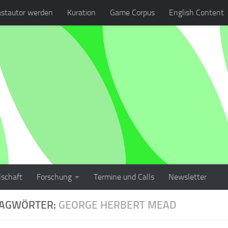
stautor werden
Kuration
Game Corpus
English Content
lschaft
Forschung
Termine und Calls
Newsletter
LAGWÖRTER:
GEORGE HERBERT MEAD