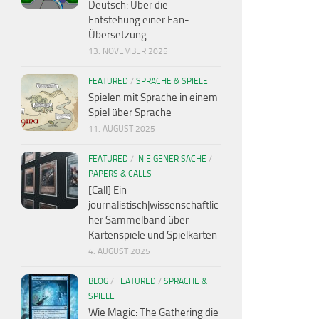
Deutsch: Über die
Entstehung einer Fan-
Übersetzung
13. NOVEMBER 2025
FEATURED
/
SPRACHE & SPIELE
Spielen mit Sprache in einem
Spiel über Sprache
11. AUGUST 2025
FEATURED
/
IN EIGENER SACHE
/
PAPERS & CALLS
[Call] Ein
journalistisch|wissenschaftlic
her Sammelband über
Kartenspiele und Spielkarten
4. AUGUST 2025
BLOG
/
FEATURED
/
SPRACHE &
SPIELE
Wie Magic: The Gathering die