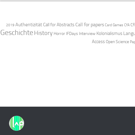
Authentizität
Call for papers
Call for Abstracts
Cf
2019
Card Games
CfA
Geschichte
History
Langu
Kolonialismus
Horror
IFDays
Interview
Access
Open Science
Pa