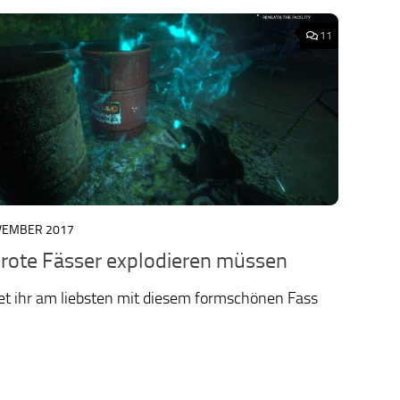
11
VEMBER 2017
ology.org/ludo2026/
ote Fässer explodieren müssen
t ihr am liebsten mit diesem formschönen Fass