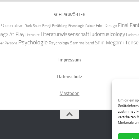
SCHLAGWÖRTER
Final Fan
P
Colonialism
Film Design
Dark Souls
Emoji
Erzählung
Etymologie
Fallout
Literaturwissenschaft
ludomusicology
age At Play
Ludomus
Literature
Psychologie
Shin Megami Tense
Psychology
Sammelband
per
Persona
Impressum
Datenschutz
Mastodon
Um dir ein op
Geräteinforma
zustimmst, kö
verarbeiten. 
Merkmale und