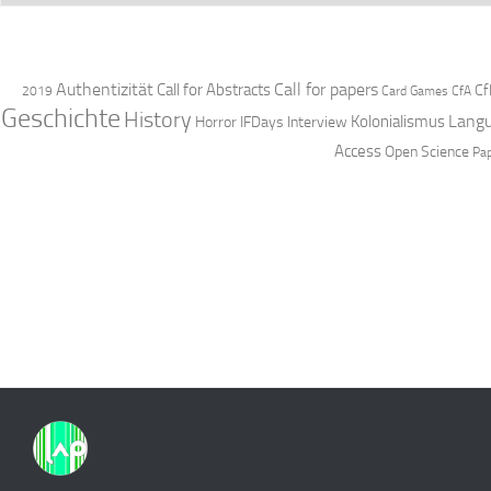
Authentizität
Call for papers
Call for Abstracts
Cf
2019
Card Games
CfA
Geschichte
History
Langu
Kolonialismus
Horror
IFDays
Interview
Access
Open Science
Pa