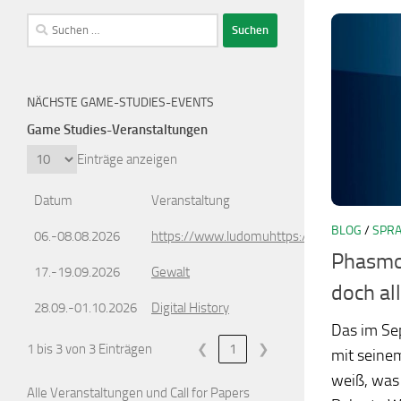
Suchen
nach:
NÄCHSTE GAME-STUDIES-EVENTS
Game Studies-Veranstaltungen
Einträge anzeigen
Datum
Veranstaltung
BLOG
/
SPRA
06.-08.08.2026
https://www.ludomuhttps://www.ludomusic
Phasmop
17.-19.09.2026
Gewalt
doch al
28.09.-01.10.2026
Digital History
Das im Se
1 bis 3 von 3 Einträgen
❮
1
❯
mit seine
weiß, was 
Alle Veranstaltungen und Call for Papers