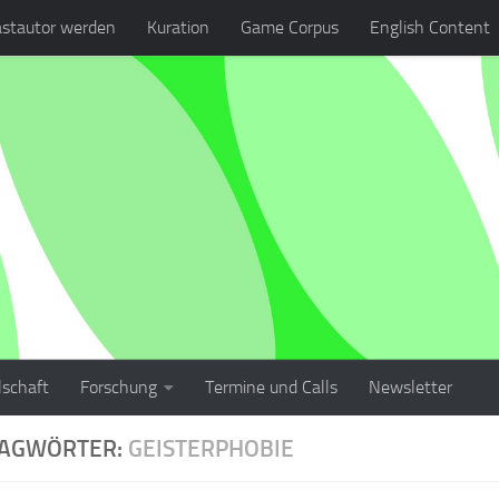
stautor werden
Kuration
Game Corpus
English Content
lschaft
Forschung
Termine und Calls
Newsletter
LAGWÖRTER:
GEISTERPHOBIE