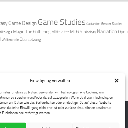
Game Studies
Game Design
tasy
Gender Studies
Gastartikel
Narration
MTG
Magic: The Gathering
Open
Mittelalter
ikologie
Musicology
i
Übersetzung
Wolfenstein
Einwilligung verwalten
timales Erlebnis zu bieten, verwenden wir Technologien wie Cookies, um
tionen zu speichern und/oder darauf zuzugreifen. Wenn du diesen Technologien
nnen wir Daten wie das Surfverhalten oder eindeutige IDs auf dieser Website
Wenn du deine Einwillligung nicht erteilst oder zurückziehst, können bestimmte
 Funktionen beeinträchtigt werden.