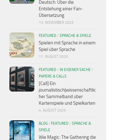
Deutsch: Über die
Entstehung einer Fan-
Übersetzung
13. NOVEMBER 2025
FEATURED
/
SPRACHE & SPIELE
Spielen mit Sprache in einem
Spiel über Sprache
11. AUGUST 2025
FEATURED
/
IN EIGENER SACHE
/
PAPERS & CALLS
[Call] Ein
journalistisch|wissenschaftlic
her Sammelband über
Kartenspiele und Spielkarten
4. AUGUST 2025
BLOG
/
FEATURED
/
SPRACHE &
SPIELE
Wie Magic: The Gathering die