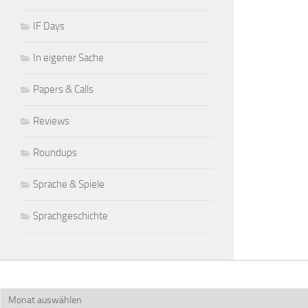
IF Days
In eigener Sache
Papers & Calls
Reviews
Roundups
Sprache & Spiele
Sprachgeschichte
Archiv