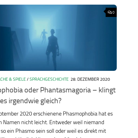
0
CHE & SPIELE
/
SPRACHGESCHICHTE
28. DEZEMBER 2020
ology.org/ludo2026/
hobia oder Phantasmagoria – klingt
les irgendwie gleich?
ptember 2020 erschienene Phasmophobia hat es
m Namen nicht leicht. Entweder weil niemand
so ein Phasmo sein soll oder weil es direkt mit