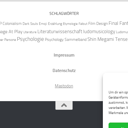
SCHLAGWÖRTER
Final Fan
P
Colonialism
Film Design
Dark Souls
Emoji
Erzählung
Etymologie
Fallout
Literaturwissenschaft
ludomusicology
age At Play
Ludomus
Literature
Psychologie
Shin Megami Tense
Psychology
Sammelband
per
Persona
Impressum
Datenschutz
Mastodon
Um dir ein op
Geräteinforma
zustimmst, kö
verarbeiten. 
Merkmale und